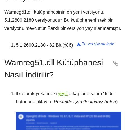
Wamreg51.dll kütüphanesinin en yeni versiyonu,
5.1.2600.2180
versiyonudur. Bu kütüphenenin tek bir
versiyonu mevcuttur. Farklı bir versiyon yayınlanmamıştır.
Bu versiyonu indir
5.1.2600.2180 - 32 Bit (x86)

Wamreg51.dll Kütüphanesi

Nasıl İndirilir?
İlk olarak yukarıdaki
yeşil
arkaplana sahip "
İndir
"
butonuna tıklayın (
Resimde işaretlediğimiz buton
).