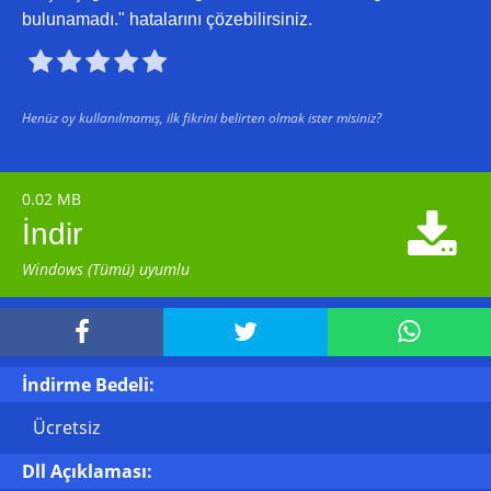
bulunamadı." hatalarını çözebilirsiniz.





Henüz oy kullanılmamış, ilk fikrini belirten olmak ister misiniz?
0.02 MB

İndir
Windows (Tümü) uyumlu



İndirme Bedeli:
Ücretsiz
Dll Açıklaması: