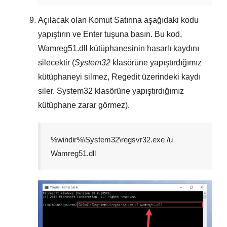
Açılacak olan
Komut Satırına
aşağıdaki kodu
yapıştırın ve
Enter
tuşuna basın. Bu kod,
Wamreg51.dll
kütüphanesinin hasarlı kaydını
silecektir (
System32
klasörüne yapıştırdığımız
kütüphaneyi silmez,
Regedit
üzerindeki kaydı
siler.
System32
klasörüne yapıştırdığımız
kütüphane zarar görmez).
%windir%\System32\regsvr32.exe /u
Wamreg51.dll