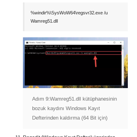
%windir%\SysWoW64\regsvr32.exe /u
Wamreg51.dll
Adım 9:
Wamreg51.dll kütüphanesinin
bozuk kaydını Windows Kayıt
Defterinden kaldırma (64 Bit için)