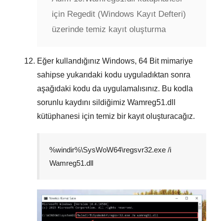
için Regedit (Windows Kayıt Defteri)
üzerinde temiz kayıt oluşturma
Eğer kullandığınız Windows,
64 Bit
mimariye
sahipse yukarıdaki kodu uyguladıktan sonra
aşağıdaki kodu da uygulamalısınız. Bu kodla
sorunlu kaydını sildiğimiz
Wamreg51.dll
kütüphanesi için temiz bir kayıt oluşturacağız.
%windir%\SysWoW64\regsvr32.exe /i
Wamreg51.dll