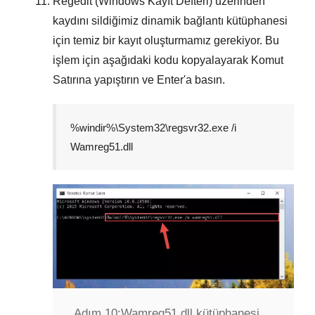
Regedit (Windows Kayıt Defteri) üzerinden
kaydını sildiğimiz dinamik bağlantı kütüphanesi
için temiz bir kayıt oluşturmamız gerekiyor. Bu
işlem için aşağıdaki kodu kopyalayarak
Komut
Satırına
yapıştırın ve
Enter
'a basın.
%windir%\System32\regsvr32.exe /i
Wamreg51.dll
Adım 10:
Wamreg51.dll kütüphanesi