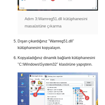
Adım 3:
Wamreg51.dll kütüphanesini
masaüstüne çıkarma
Dışarı çıkardığınız "
Wamreg51.dll
"
kütüphanesini kopyalayın.
Kopyaladığınız dinamik bağlantı kütüphanesini
"
C:\Windows\System32
" klasörüne yapıştırın.