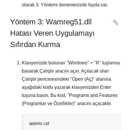
olarak
3. Yöntemi
denemenizde fayda var.
Yöntem 3: Wamreg51.dll

Hatası Veren Uygulamayı
Sıfırdan Kurma
Klavyenizde bulunan "
Windows
" + "
R
" tuşlarına
basarak
Çalıştır
aracını açın. Açılacak olan
Çalıştır
penceresindeki "
Open (Aç)
" alanına
aşağıdaki kodu yazarak klavyenizden
Enter
tuşuna basın. Bu kod, "
Programs and Features
(Programlar ve Özellikler)
" aracını açacaktır.
appwiz.cpl