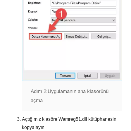
Adım 2:
Uygulamanın ana klasörünü
açma
Açtığımız klasöre
Wamreg51.dll
kütüphanesini
kopyalayın.