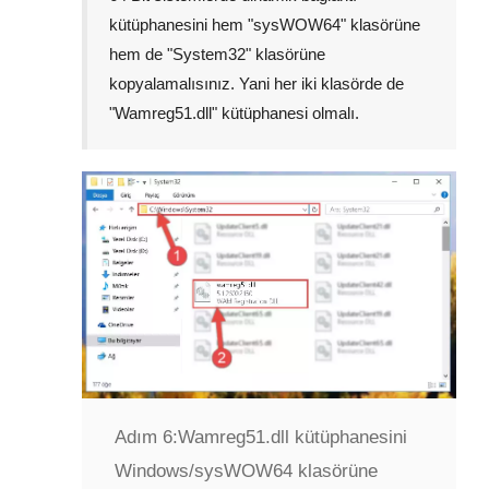
kütüphanesini hem "
sysWOW64
" klasörüne
hem de "
System32
" klasörüne
kopyalamalısınız. Yani her iki klasörde de
"
Wamreg51.dll
" kütüphanesi olmalı.
Adım 6:
Wamreg51.dll kütüphanesini
Windows/sysWOW64 klasörüne