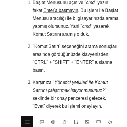
Başlat Menüsünü
açın ve "
cmd
" yazın
fakat
Enter'a basmayın
. Bu işlem ile
Başlat
Menüsü
aracılığı ile bilgisayarınızda arama
yapmış olursunuz. Yani "
cmd
" yazarak
Komut Satırını aramış olduk.
"
Komut Satırı
" seçeneğini arama sonuçları
arasında gördüğünüzde klavyenizden
"
CTRL
" + "
SHIFT
" + "
ENTER
" tuşlarına
basın.
Karşınıza "
Yönetici yetkileri ile Komut
Satırını çalıştırmak istiyor musunuz?
"
şeklinde bir onay penceresi gelecek.
"
Evet
" diyerek bu işlemi onaylayın.