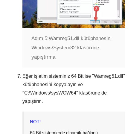
Adım 5:
Wamreg51.dll kütüphanesini
Windows/System32 klasörüne
yapıştırma
Eğer işletim sisteminiz
64 Bit
ise "
Wamreg51.dll
"
kütüphanesini kopyalayın ve
"
C:\Windows\sysWOW64
" klasörüne de
yapıştırın.
NOT!
64 Bit sistemlerde dinamik bağlantı