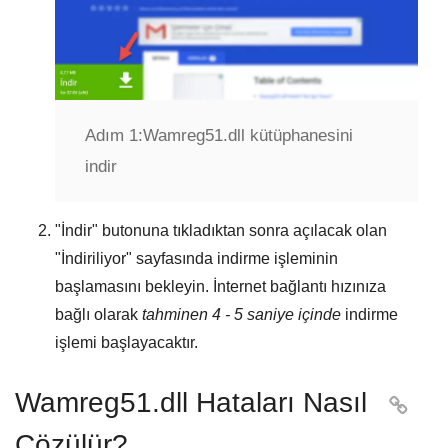
Adım 1:
Wamreg51.dll kütüphanesini
indir
"
İndir
" butonuna tıkladıktan sonra açılacak olan
"
İndiriliyor
" sayfasında indirme işleminin
başlamasını bekleyin. İnternet bağlantı hızınıza
bağlı olarak
tahminen 4 - 5 saniye içinde
indirme
işlemi başlayacaktır.
Wamreg51.dll Hataları Nasıl

Çözülür?