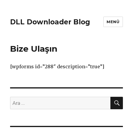
DLL Downloader Blog
MENÜ
Bize Ulaşın
[wpforms id=”288″ description=”true”]
AR
Ara: