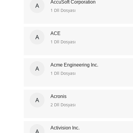
AccuSoft Corporation
A
1 Dll Dosyası
ACE
A
1 Dll Dosyası
Acme Engineering Inc.
A
1 Dll Dosyası
Acronis
A
2 Dll Dosyası
Activision Inc.
A