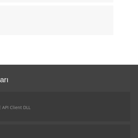
arı
API Client DLL