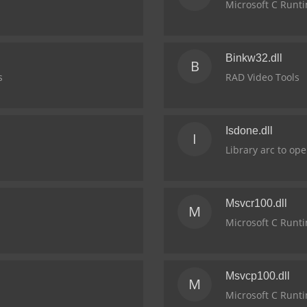
Microsoft C Runti
Binkw32.dll
B
s
RAD Video Tools
Isdone.dll
I
Library arc to ope
Msvcr100.dll
M
Microsoft C Runti
Msvcp100.dll
M
Microsoft C Runti