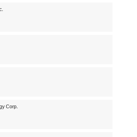
c.
y Corp.