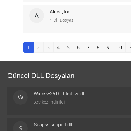
Aldec, Inc.
A
1 Dll Dosyası
1
2
3
4
5
6
7
8
9
10
Güncel DLL Dosyaları
Wxmsw251h_html_vc.dll
W
339 kez indirildi
Soapsslsupport.dll
S