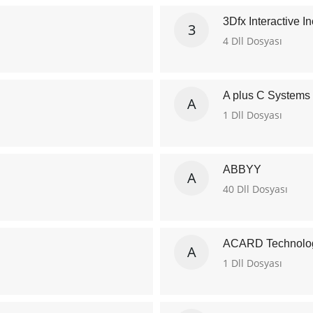
3Dfx Interactive In
3
4 Dll Dosyası
A plus C Systems
A
1 Dll Dosyası
ABBYY
A
40 Dll Dosyası
ACARD Technolog
A
1 Dll Dosyası