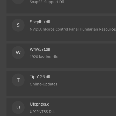
SoapSSLSupport Dll
Sscplhu.dll
S
NVIDIA nForce Control Panel Hungarian Resource
W4w37t.dll
W
1920 kez indirildi
Tipp126.dll
T
Online-Updates
Ufcpntbs.dll
U
UFCPNTBS DLL