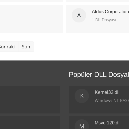
Aldus Corporation
A
1 Dll Dosyası
Sonraki
Son
Popüler DLL Dosyal
Kernel32.dll
K
Windows NT BASE 
Msvcr120.dll
M