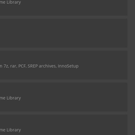
me Library
n 7z, rar, PCF, SREP archives, InnoSetup
me Library
me Library