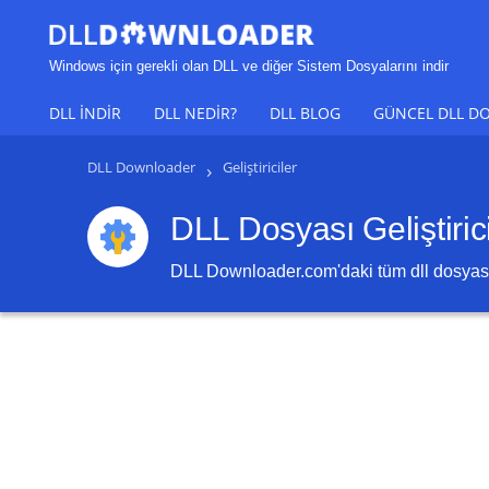
Windows için gerekli olan DLL ve diğer Sistem Dosyalarını indir
DLL INDIR
DLL NEDIR?
DLL BLOG
GÜNCEL DLL DO
DLL Downloader
›
Geliştiriciler
DLL Dosyası Geliştirici
DLL Downloader.com'daki tüm dll dosyası ge