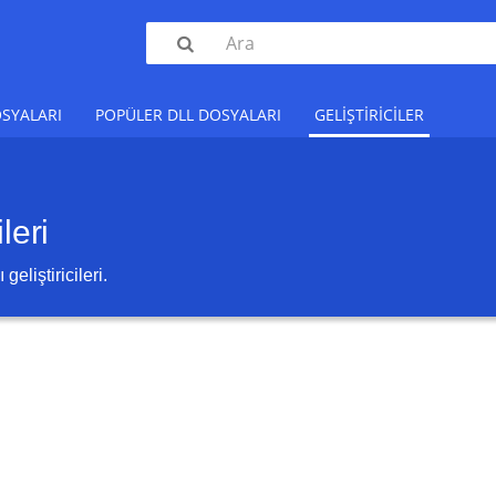

SYALARI
POPÜLER DLL DOSYALARI
GELIŞTIRICILER
leri
liştiricileri.