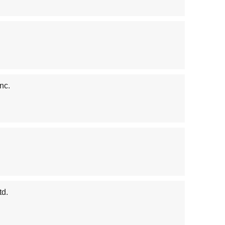
nc.
td.