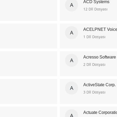
ACD Systems
A
12 Dll Dosyası
ACELPNET Voice
A
1 Dll Dosyası
Acresso Software 
A
2 Dll Dosyası
ActiveState Corp.
A
3 Dll Dosyası
Actuate Corporati
A