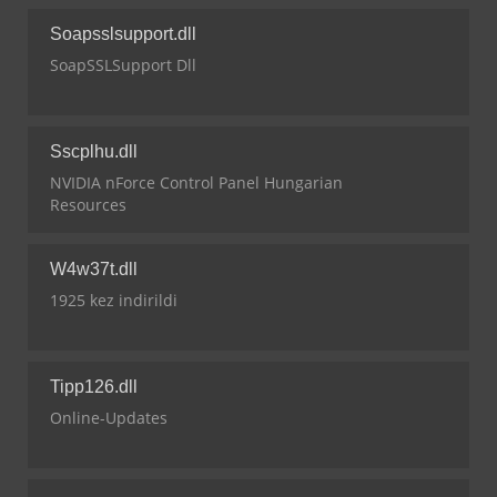
Soapsslsupport.dll
SoapSSLSupport Dll
Sscplhu.dll
NVIDIA nForce Control Panel Hungarian
Resources
W4w37t.dll
1925 kez indirildi
Tipp126.dll
Online-Updates