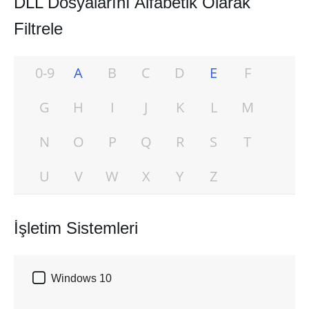
DLL Dosyalarını Alfabetik Olarak
Filtrele
0-9
A
B
C
D
E
F
G
H
I
J
K
L
M
N
O
P
Q
R
S
T
U
V
W
X
Y
Z
İşletim Sistemleri

Windows 10