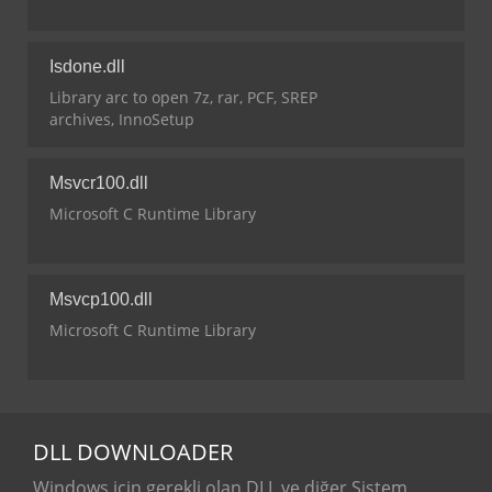
Isdone.dll
Library arc to open 7z, rar, PCF, SREP
archives, InnoSetup
Msvcr100.dll
Microsoft C Runtime Library
Msvcp100.dll
Microsoft C Runtime Library
DLL
DOWNLOADER
Windows için gerekli olan DLL ve diğer Sistem