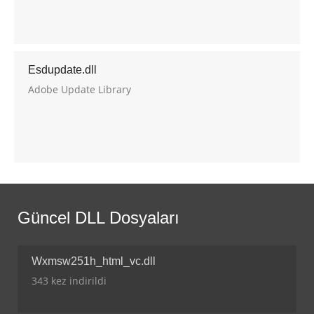
Esdupdate.dll
Adobe Update Library
Güncel DLL Dosyaları
Wxmsw251h_html_vc.dll
343 kez indirildi