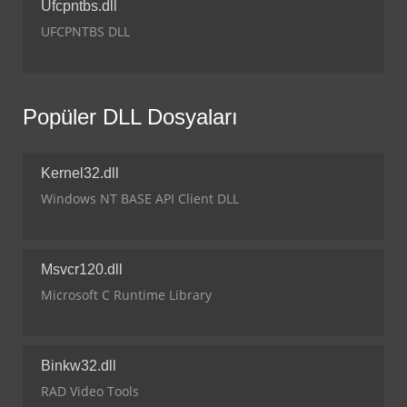
Ufcpntbs.dll
UFCPNTBS DLL
Popüler DLL Dosyaları
Kernel32.dll
Windows NT BASE API Client DLL
Msvcr120.dll
Microsoft C Runtime Library
Binkw32.dll
RAD Video Tools