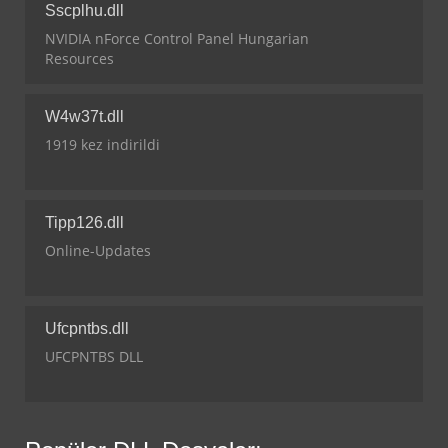
Sscplhu.dll
NVIDIA nForce Control Panel Hungarian
Resources
W4w37t.dll
1919 kez indirildi
Tipp126.dll
Online-Updates
Ufcpntbs.dll
UFCPNTBS DLL