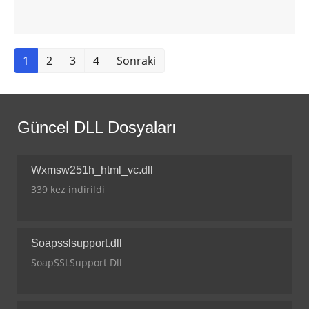
1
2
3
4
Sonraki
Güncel DLL Dosyaları
Wxmsw251h_html_vc.dll
339 kez indirildi
Soapsslsupport.dll
SoapSSLSupport Dll