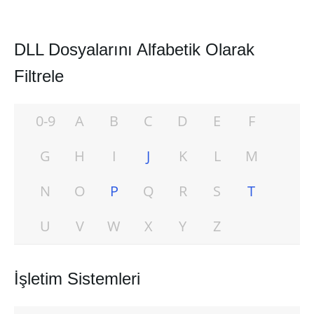
DLL Dosyalarını Alfabetik Olarak
Filtrele
0-9
A
B
C
D
E
F
G
H
I
J
K
L
M
N
O
P
Q
R
S
T
U
V
W
X
Y
Z
İşletim Sistemleri