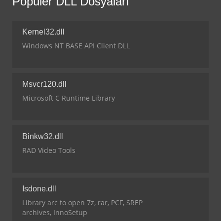
Popüler DLL Dosyaları
Kernel32.dll
Windows NT BASE API Client DLL
Msvcr120.dll
Microsoft C Runtime Library
Binkw32.dll
RAD Video Tools
Isdone.dll
Library arc to open 7z, rar, PCF, SREP
archives, InnoSetup