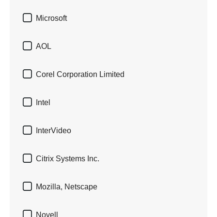

Microsoft

AOL

Corel Corporation Limited

Intel

InterVideo

Citrix Systems Inc.

Mozilla, Netscape

Novell