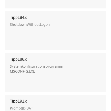
Tipp184.dll
ShutdownWithoutLogon
Tipp186.dll
Systemkonfigurationsprogramm
MSCONFIG.EXE
Tipp191.dll
PromptJD.BAT