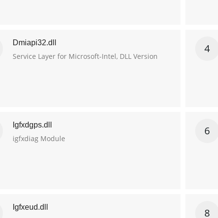
Dmiapi32.dll
4
Service Layer for Microsoft-Intel, DLL Version
Igfxdgps.dll
6
igfxdiag Module
Igfxeud.dll
8