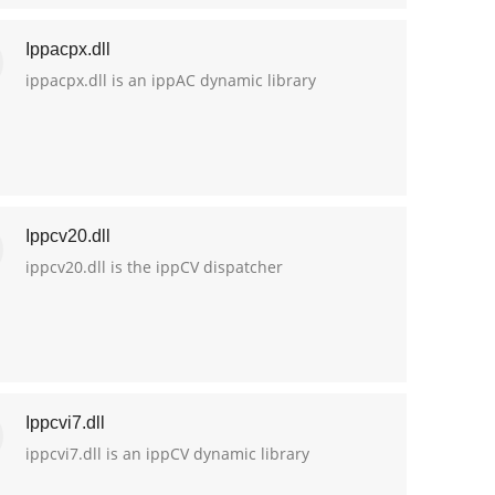
Ippacpx.dll
ippacpx.dll is an ippAC dynamic library
Ippcv20.dll
ippcv20.dll is the ippCV dispatcher
Ippcvi7.dll
ippcvi7.dll is an ippCV dynamic library