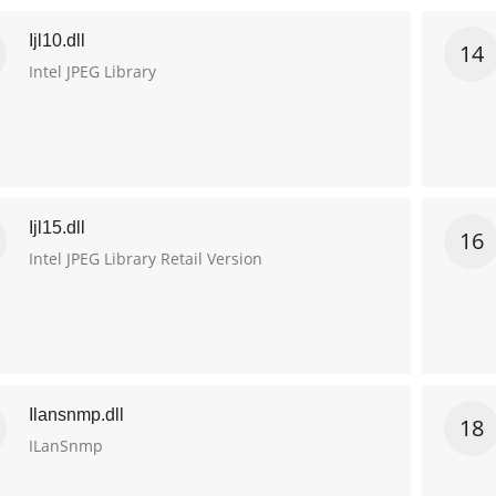
Ijl10.dll
14
Intel JPEG Library
Ijl15.dll
16
Intel JPEG Library Retail Version
Ilansnmp.dll
18
ILanSnmp