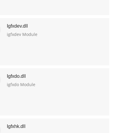
Igfxdev.dll
igfxdev Module
Igfxdo.dll
igfxdo Module
Igfxhk.dll