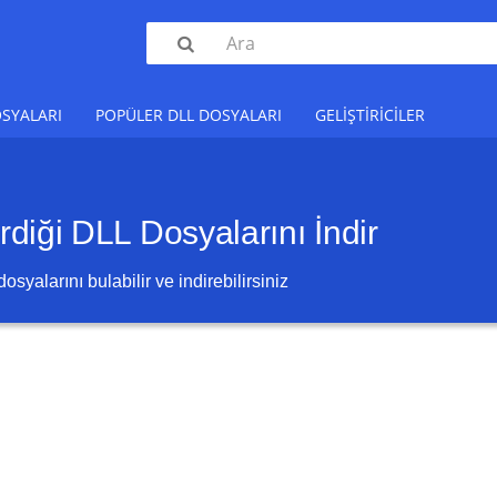

SYALARI
POPÜLER DLL DOSYALARI
GELIŞTIRICILER
irdiği DLL Dosyalarını İndir
dosyalarını bulabilir ve indirebilirsiniz