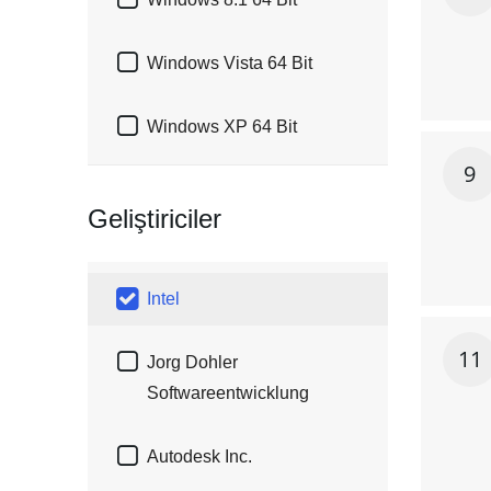


Windows Vista 64 Bit

Windows XP 64 Bit
9
Geliştiriciler

Intel
11

Jorg Dohler
Softwareentwicklung

Autodesk Inc.