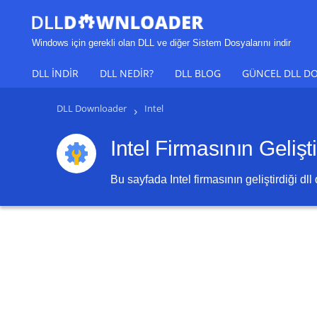
Windows için gerekli olan DLL ve diğer Sistem Dosyalarını indir
DLL INDIR
DLL NEDIR?
DLL BLOG
GÜNCEL DLL DO
DLL Downloader
›
Intel
Intel Firmasının Gelişt
Bu sayfada
Intel
firmasının geliştirdiği dll 