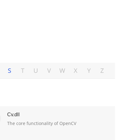
S
T
U
V
W
X
Y
Z
Cv.dll
The core functionality of OpenCV