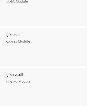
igfxhk Module
Igfxres.dll
xxxxres Module
Igfxsrvc.dll
igfxsrvc Module