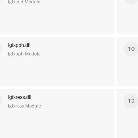
igfxeud Module
Igfxpph.dll
10
igfxpph Module
Igfxress.dll
12
igfxress Module