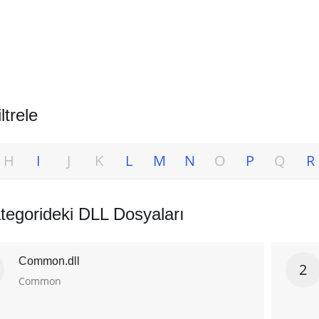
ltrele
H
I
J
K
L
M
N
O
P
Q
R
tegorideki DLL Dosyaları
Common.dll
2
Common