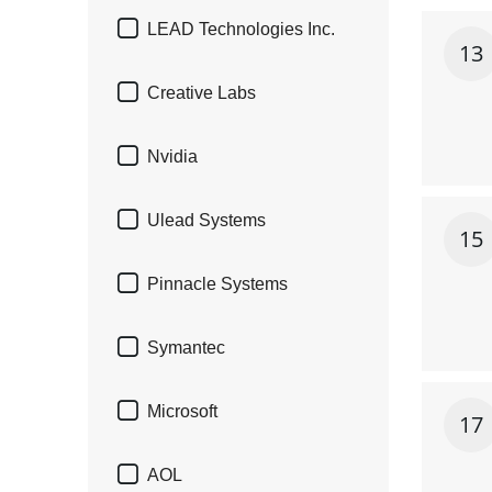

LEAD Technologies Inc.
13

Creative Labs

Nvidia

Ulead Systems
15

Pinnacle Systems

Symantec

Microsoft
17

AOL