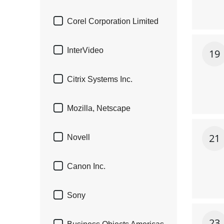

Corel Corporation Limited

InterVideo
19

Citrix Systems Inc.

Mozilla, Netscape

21
Novell

Canon Inc.

Sony
23