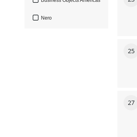

Business Objects Americas

Nero
25
27