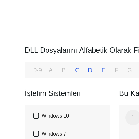
DLL Dosyalarını Alfabetik Olarak Fi
0-9
A
B
C
D
E
F
G
İşletim Sistemleri
Bu Ka

Windows 10
1

Windows 7