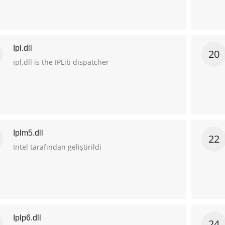
Ipl.dll
20
ipl.dll is the IPLib dispatcher
Iplm5.dll
22
Intel tarafından geliştirildi
Iplp6.dll
24