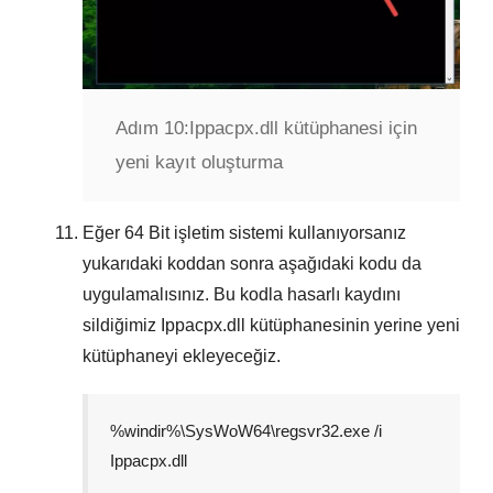
Adım 10:
Ippacpx.dll kütüphanesi için
yeni kayıt oluşturma
Eğer
64 Bit
işletim sistemi kullanıyorsanız
yukarıdaki koddan sonra aşağıdaki kodu da
uygulamalısınız. Bu kodla hasarlı kaydını
sildiğimiz
Ippacpx.dll
kütüphanesinin yerine yeni
kütüphaneyi ekleyeceğiz.
%windir%\SysWoW64\regsvr32.exe /i
Ippacpx.dll