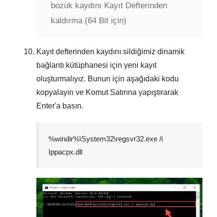
bozuk kaydını Kayıt Defterinden
kaldırma (64 Bit için)
Kayıt defterinden kaydını sildiğimiz dinamik
bağlantı kütüphanesi için yeni kayıt
oluşturmalıyız. Bunun için aşağıdaki kodu
kopyalayın ve
Komut Satırına
yapıştırarak
Enter
'a basın.
%windir%\System32\regsvr32.exe /i
Ippacpx.dll