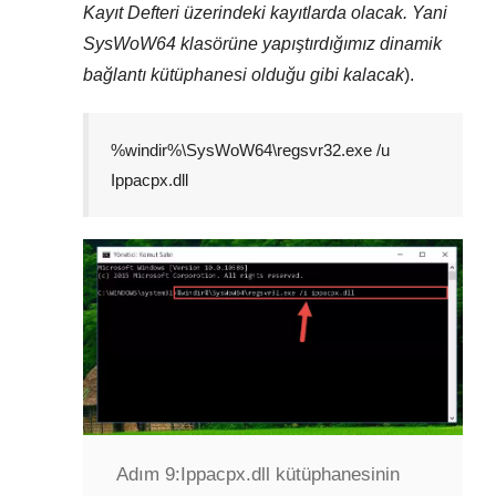
Kayıt Defteri
üzerindeki kayıtlarda olacak. Yani
SysWoW64
klasörüne yapıştırdığımız dinamik
bağlantı kütüphanesi olduğu gibi kalacak
).
%windir%\SysWoW64\regsvr32.exe /u
Ippacpx.dll
Adım 9:
Ippacpx.dll kütüphanesinin