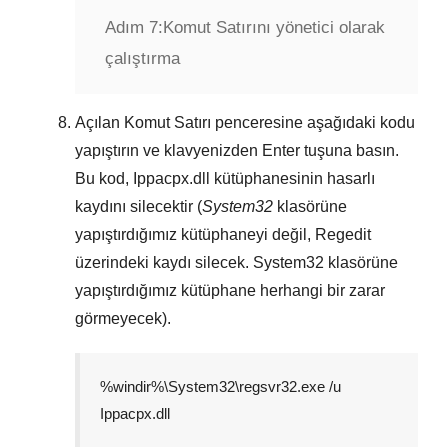
Adım 7:
Komut Satırını yönetici olarak
çalıştırma
Açılan
Komut Satırı
penceresine aşağıdaki kodu
yapıştırın ve klavyenizden
Enter
tuşuna basın.
Bu kod,
Ippacpx.dll
kütüphanesinin hasarlı
kaydını silecektir (
System32
klasörüne
yapıştırdığımız kütüphaneyi değil,
Regedit
üzerindeki kaydı silecek.
System32
klasörüne
yapıştırdığımız kütüphane herhangi bir zarar
görmeyecek).
%windir%\System32\regsvr32.exe /u
Ippacpx.dll