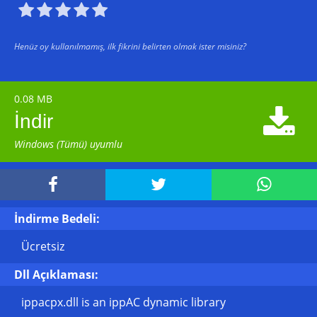





Henüz oy kullanılmamış, ilk fikrini belirten olmak ister misiniz?
0.08 MB

İndir
Windows (Tümü) uyumlu



İndirme Bedeli:
Ücretsiz
Dll Açıklaması:
ippacpx.dll is an ippAC dynamic library