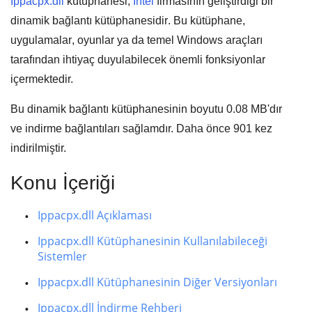
Ippacpx.dll
kütüphanesi,
Intel
firmasının geliştirdiği bir
dinamik bağlantı kütüphanesidir
. Bu kütüphane,
uygulamalar
,
oyunlar
ya da
temel Windows araçları
tarafından ihtiyaç duyulabilecek önemli fonksiyonlar
içermektedir.
Bu dinamik bağlantı kütüphanesinin boyutu
0.08 MB
'dır
ve indirme bağlantıları sağlamdır. Daha önce
901
kez
indirilmiştir.
Konu İçeriği
Ippacpx.dll Açıklaması
Ippacpx.dll Kütüphanesinin Kullanılabileceği
Sistemler
Ippacpx.dll Kütüphanesinin Diğer Versiyonları
Ippacpx.dll İndirme Rehberi