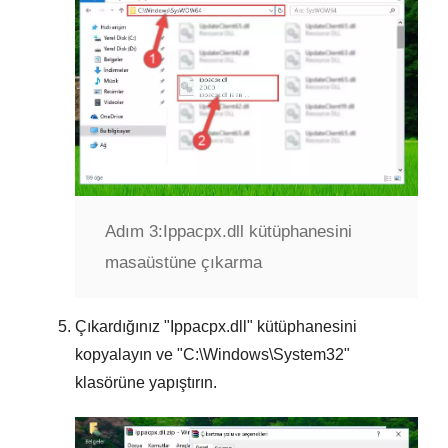
Adım 3:
Ippacpx.dll kütüphanesini
masaüstüne çıkarma
Çıkardığınız "
Ippacpx.dll
" kütüphanesini
kopyalayın ve "
C:\Windows\System32
"
klasörüne yapıştırın.