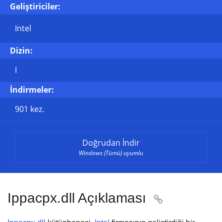
Geliştiriciler:
Intel
Dizin:
I
İndirmeler:
901 kez.
Doğrudan İndir
Windows (Tümü) uyumlu
Ippacpx.dll Açıklaması
