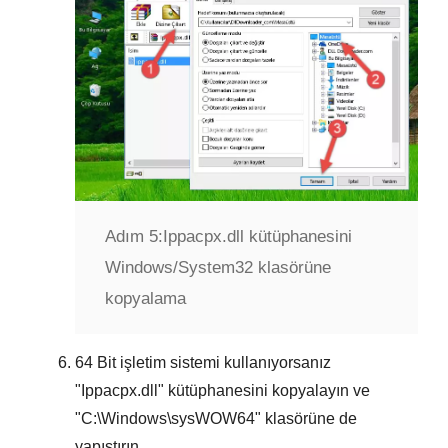
Adım 5:
Ippacpx.dll kütüphanesini
Windows/System32 klasörüne
kopyalama
64 Bit
işletim sistemi kullanıyorsanız
"
Ippacpx.dll
" kütüphanesini kopyalayın ve
"
C:\Windows\sysWOW64
" klasörüne de
yapıştırın.