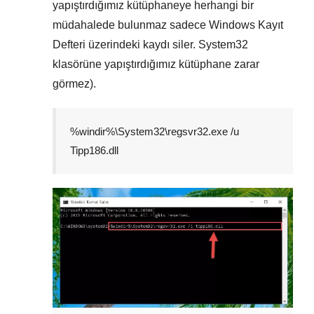
yapıştırdığımız kütüphaneye herhangi bir
müdahalede bulunmaz sadece
Windows Kayıt
Defteri
üzerindeki kaydı siler.
System32
klasörüne yapıştırdığımız kütüphane zarar
görmez).
%windir%\System32\regsvr32.exe /u
Tipp186.dll