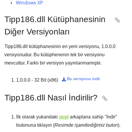
Windows XP
Tipp186.dll Kütüphanesinin

Diğer Versiyonları
Tipp186.dll kütüphanesinin en yeni versiyonu,
1.0.0.0
versiyonudur. Bu kütüphenenin tek bir versiyonu
mevcuttur. Farklı bir versiyon yayınlanmamıştır.
Bu versiyonu indir
1.0.0.0 - 32 Bit (x86)

Tipp186.dll Nasıl İndirilir?

İlk olarak yukarıdaki
yeşil
arkaplana sahip "
İndir
"
butonuna tıklayın (
Resimde işaretlediğimiz buton
).