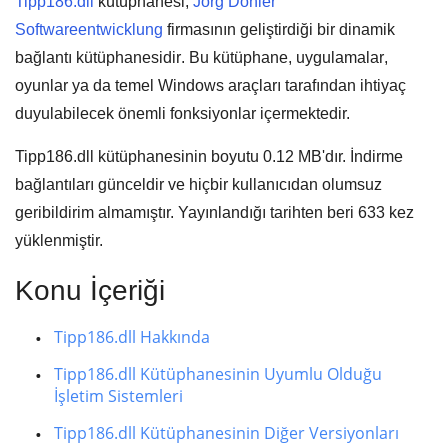
Tipp186.dll
kütüphanesi,
Jorg Dohler
Softwareentwicklung
firmasının geliştirdiği bir
dinamik
bağlantı kütüphanesidir
. Bu kütüphane,
uygulamalar
,
oyunlar
ya da
temel Windows araçları
tarafından ihtiyaç
duyulabilecek önemli fonksiyonlar içermektedir.
Tipp186.dll kütüphanesinin boyutu
0.12 MB'
dır. İndirme
bağlantıları günceldir ve hiçbir kullanıcıdan olumsuz
geribildirim almamıştır. Yayınlandığı tarihten beri
633
kez
yüklenmiştir.
Konu İçeriği
Tipp186.dll Hakkında
Tipp186.dll Kütüphanesinin Uyumlu Olduğu
İşletim Sistemleri
Tipp186.dll Kütüphanesinin Diğer Versiyonları