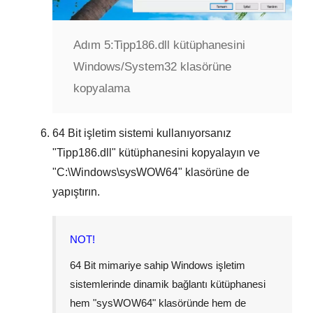
Adım 5:
Tipp186.dll kütüphanesini
Windows/System32 klasörüne
kopyalama
64 Bit
işletim sistemi kullanıyorsanız
"
Tipp186.dll
" kütüphanesini kopyalayın ve
"
C:\Windows\sysWOW64
" klasörüne de
yapıştırın.
NOT!
64 Bit mimariye sahip Windows işletim
sistemlerinde dinamik bağlantı kütüphanesi
hem "
sysWOW64
" klasöründe hem de