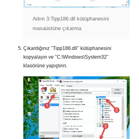
Adım 3:
Tipp186.dll kütüphanesini
masaüstüne çıkarma
Çıkardığınız "
Tipp186.dll
" kütüphanesini
kopyalayın ve "
C:\Windows\System32
"
klasörüne yapıştırın.