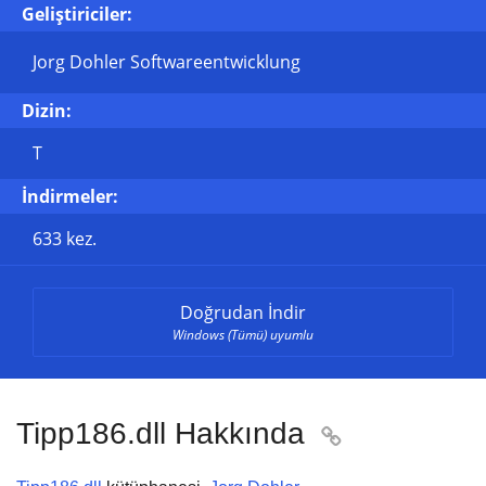
Geliştiriciler:
Jorg Dohler Softwareentwicklung
Dizin:
T
İndirmeler:
633 kez.
Doğrudan İndir
Windows (Tümü) uyumlu
Tipp186.dll Hakkında
