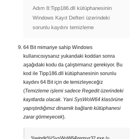
Adım 8:
Tipp186.dll kütüphanesinin
Windows Kayıt Defteri üzerindeki
sorunlu kaydını temizleme
64 Bit
mimariye sahip Windows
kullanıcısıysanız yukarıdaki koddan sonra
aşağıdaki kodu da çalıştırmanız gerekiyor. Bu
kod ile
Tipp186.dll
kütüphanesinin sorunlu
kaydını
64 Bit
için de temizleyeceğiz
(
Temizleme işlemi sadece
Regedit
üzerindeki
kayıtlarda olacak. Yani
SysWoW64
klasörüne
yapıştırdığımız dinamik bağlantı kütüphanesi
zarar görmeyecek
).
%windir%\SysWoW64\regsvr32.exe /u