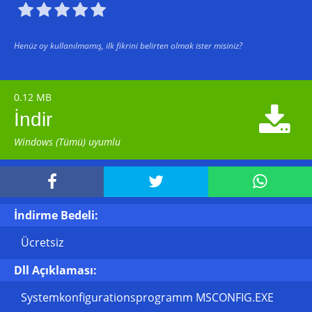





Henüz oy kullanılmamış, ilk fikrini belirten olmak ister misiniz?
0.12 MB

İndir
Windows (Tümü) uyumlu



İndirme Bedeli:
Ücretsiz
Dll Açıklaması:
Systemkonfigurationsprogramm MSCONFIG.EXE