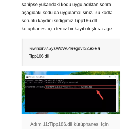
sahipse yukarıdaki kodu uyguladıktan sonra
aşağıdaki kodu da uygulamalısınız. Bu kodla
sorunlu kaydını sildiğimiz
Tipp186.dll
kütüphanesi için temiz bir kayıt oluşturacağız.
%windir%\SysWoW64\regsvr32.exe /i
Tipp186.dll
Adım 11:
Tipp186.dll kütüphanesi için