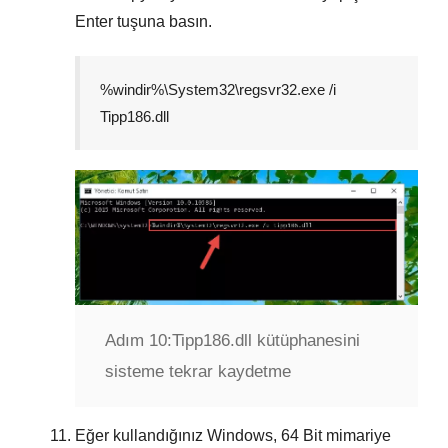
Enter
tuşuna basın.
%windir%\System32\regsvr32.exe /i
Tipp186.dll
Adım 10:
Tipp186.dll kütüphanesini
sisteme tekrar kaydetme
Eğer kullandığınız Windows,
64 Bit
mimariye