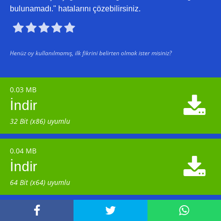
bulunamadı." hatalarını çözebilirsiniz.





Henüz oy kullanılmamış, ilk fikrini belirten olmak ister misiniz?
0.03 MB

İndir
32 Bit (x86) uyumlu
0.04 MB

İndir
64 Bit (x64) uyumlu


