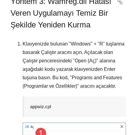
Yöntem 3: Wamreg.dll Hatası

Veren Uygulamayı Temiz Bir
Şekilde Yeniden Kurma
Klavyenizde bulunan "
Windows
" + "
R
" tuşlarına
basarak
Çalıştır
aracını açın. Açılacak olan
Çalıştır
penceresindeki "
Open (Aç)
" alanına
aşağıdaki kodu yazarak klavyenizden
Enter
tuşuna basın. Bu kod, "
Programs and Features
(Programlar ve Özellikler)
" aracını açacaktır.
appwiz.cpl