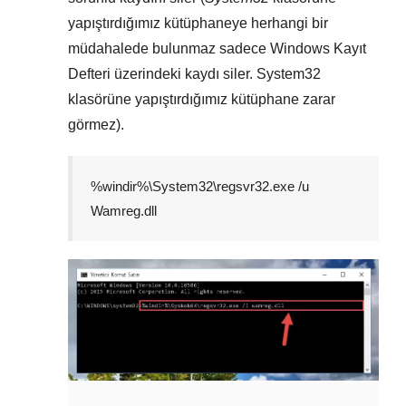
yapıştırdığımız kütüphaneye herhangi bir
müdahalede bulunmaz sadece
Windows Kayıt
Defteri
üzerindeki kaydı siler.
System32
klasörüne yapıştırdığımız kütüphane zarar
görmez).
%windir%\System32\regsvr32.exe /u
Wamreg.dll