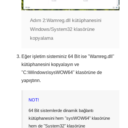
Adım 2:
Wamreg.dll kütüphanesini
Windows/System32 klasörüne
kopyalama
Eğer işletim sisteminiz
64 Bit
ise "
Wamreg.dll
"
kütüphanesini kopyalayın ve
"
C:\Windows\sysWOW64
" klasörüne de
yapıştırın.
NOT!
64 Bit sistemlerde dinamik bağlantı
kütüphanesini hem "
sysWOW64
" klasörüne
hem de "
System32
" klasörüne