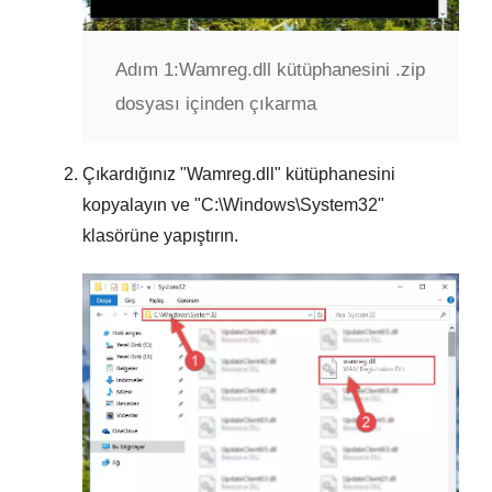
Adım 1:
Wamreg.dll kütüphanesini .zip
dosyası içinden çıkarma
Çıkardığınız "
Wamreg.dll
" kütüphanesini
kopyalayın ve "
C:\Windows\System32
"
klasörüne yapıştırın.