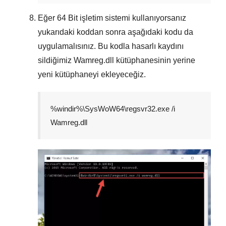
Eğer
64 Bit
işletim sistemi kullanıyorsanız
yukarıdaki koddan sonra aşağıdaki kodu da
uygulamalısınız. Bu kodla hasarlı kaydını
sildiğimiz
Wamreg.dll
kütüphanesinin yerine
yeni kütüphaneyi ekleyeceğiz.
%windir%\SysWoW64\regsvr32.exe /i
Wamreg.dll