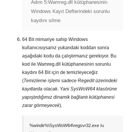
Adım 5:
Wamreg.dll kütüphanesinin
Windows Kayıt Defterindeki sorunlu
kaydını silme
64 Bit
mimariye sahip Windows
kullanıcısıysanız yukarıdaki koddan sonra
aşağıdaki kodu da çalıştırmanız gerekiyor. Bu
kod ile
Wamreg.dll
kütüphanesinin sorunlu
kaydını
64 Bit
için de temizleyeceğiz
(
Temizleme işlemi sadece
Regedit
üzerindeki
kayıtlarda olacak. Yani
SysWoW64
klasörüne
yapıştırdığımız dinamik bağlantı kütüphanesi
zarar görmeyecek
).
%windir%\SysWoW64\regsvr32.exe /u