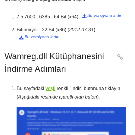
Bu versiyonu indir
7.5.7600.16385 - 64 Bit (x64)

Bilinmiyor - 32 Bit (x86)
(
2012-07-31
)
Bu versiyonu indir

Wamreg.dll Kütüphanesini

İndirme Adımları
Bu sayfadaki
yeşil
renkli "
İndir
" butonuna tıklayın
(
Aşağıdaki resimde işaretli olan buton
).