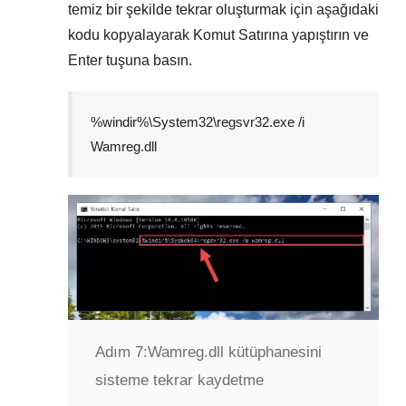
temiz bir şekilde tekrar oluşturmak için aşağıdaki
kodu kopyalayarak
Komut Satırına
yapıştırın ve
Enter
tuşuna basın.
%windir%\System32\regsvr32.exe /i
Wamreg.dll
Adım 7:
Wamreg.dll kütüphanesini
sisteme tekrar kaydetme