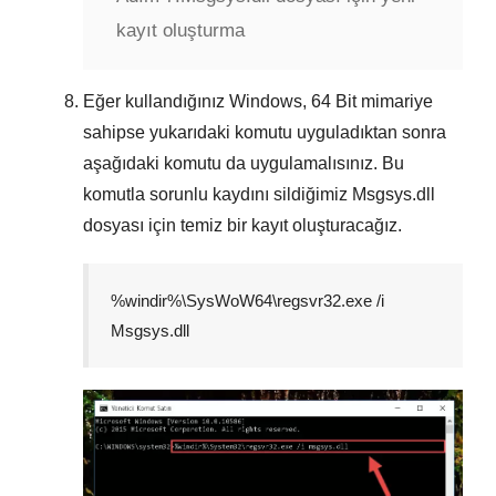
kayıt oluşturma
Eğer kullandığınız Windows,
64 Bit
mimariye
sahipse yukarıdaki komutu uyguladıktan sonra
aşağıdaki komutu da uygulamalısınız. Bu
komutla sorunlu kaydını sildiğimiz
Msgsys.dll
dosyası için temiz bir kayıt oluşturacağız.
%windir%\SysWoW64\regsvr32.exe /i
Msgsys.dll