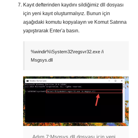
Kayıt defterinden kaydını sildiğimiz dll dosyası
için yeni kayıt oluşturmalıyız. Bunun için
aşağıdaki komutu kopyalayın ve
Komut Satırına
yapıştırarak
Enter
'a basın.
%windir%\System32\regsvr32.exe /i
Msgsys.dll
Adım 7:
Msgsys.dll dosyası için yeni