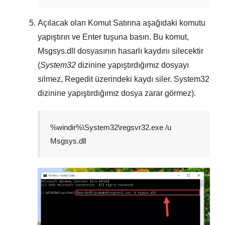
Açılacak olan
Komut Satırına
aşağıdaki komutu
yapıştırın ve
Enter
tuşuna basın. Bu komut,
Msgsys.dll
dosyasının hasarlı kaydını silecektir
(
System32
dizinine yapıştırdığımız dosyayı
silmez,
Regedit
üzerindeki kaydı siler.
System32
dizinine yapıştırdığımız dosya zarar görmez).
%windir%\System32\regsvr32.exe /u
Msgsys.dll