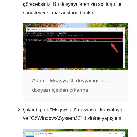
göreceksiniz. Bu dosyayı farenizin sol tuşu ile
sürükleyerek masaüstüne bırakın.
Adım 1:
Msgsys.dll dosyasını .zip
dosyası içinden çıkarma
Çıkardığınız "
Msgsys.dll
" dosyasını kopyalayın
ve "
C:\Windows\System32
" dizinine yapıştırın.