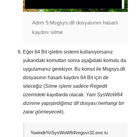
Adım 5:
Msgsys.dll dosyasının hasarlı
kaydını silme
Eğer
64 Bit
işletim sistemi kullanıyorsanız
yukarıdaki komuttan sonra aşağıdaki komutu da
uygulamanız gerekiyor. Bu komut ile
Msgsys.dll
dosyasının hasarlı kaydını
64 Bit
için de
sileceğiz (
Silme işlemi sadece
Regedit
üzerindeki kayıtlarda olacak. Yani
SysWoW64
dizinine yapıştırdığımız dll dosyası herhangi bir
zarar görmeyecek
).
%windir%\SysWoW64\regsvr32.exe /u