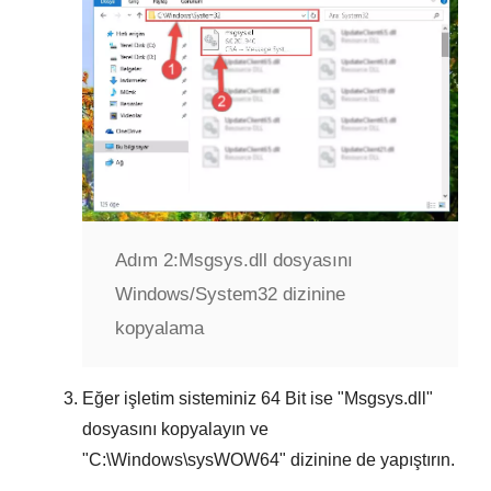
Adım 2:
Msgsys.dll dosyasını
Windows/System32 dizinine
kopyalama
Eğer işletim sisteminiz
64 Bit
ise "
Msgsys.dll
"
dosyasını kopyalayın ve
"
C:\Windows\sysWOW64
" dizinine de yapıştırın.