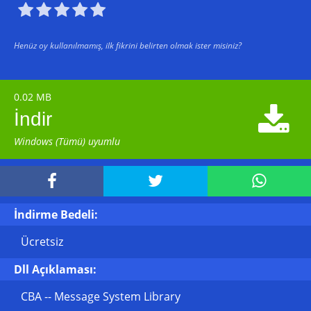





Henüz oy kullanılmamış, ilk fikrini belirten olmak ister misiniz?
0.02 MB

İndir
Windows (Tümü) uyumlu



İndirme Bedeli:
Ücretsiz
Dll Açıklaması:
CBA -- Message System Library