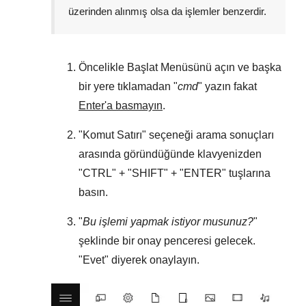
üzerinden alınmış olsa da işlemler benzerdir.
Öncelikle
Başlat Menüsünü
açın ve başka
bir yere tıklamadan "
cmd
" yazın fakat
Enter'a basmayın
.
"
Komut Satırı
" seçeneği arama sonuçları
arasında göründüğünde klavyenizden
"
CTRL
" + "
SHIFT
" + "
ENTER
" tuşlarına
basın.
"
Bu işlemi yapmak istiyor musunuz?
"
şeklinde bir onay penceresi gelecek.
"
Evet
" diyerek onaylayın.