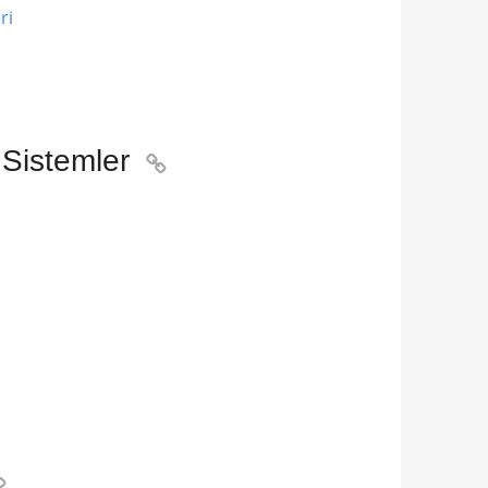
ri
 Sistemler

