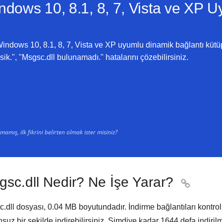
ndows 10, 8.1, 8, 7, Vista ve XP
Uy
indows 10, 8.1, 8, 7, Vista ve XP uyumlu dinamik bağlantı kütüp
sik.", "Msgsc.dll bulunamadı." hatalarını çözebilirsiniz.
amış, ilk fikrini belirten olmak ister misiniz?
gsc.dll Nedir? Ne İşe Yarar?

.dll dosyası,
0.04 MB
boyutundadır. İndirme bağlantıları kontrol
suz bir şekilde indirebilirsiniz. Şimdiye kadar
1644
defa indirilmi