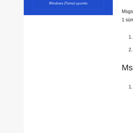
Windows (Tümü) uyumlu
Msgsc
1
sür
Msg