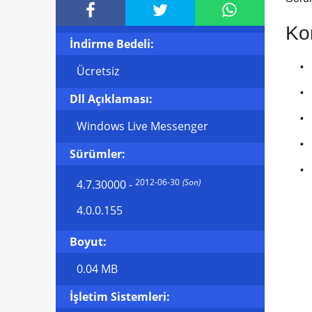



Kon
İndirme Bedeli:
Ücretsiz
Dll Açıklaması:
Windows Live Messenger
Sürümler:
2012-06-30
(Son)
4.7.30000
-
4.0.0.155
Boyut:
0.04 MB
İşletim Sistemleri: