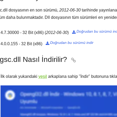
.dll dosyasının en son sürümü,
2012-06-30
tarihinde yayınlan
üm daha bulunmaktadır. Dll dosyasının tüm sürümleri en yeniden
Doğrudan bu sürümü ind
4.7.30000 - 32 Bit (x86)
(
2012-06-30
)

Doğrudan bu sürümü indir
4.0.0.155 - 32 Bit (x86)

sc.dll Nasıl İndirilir?

İlk olarak yukarıdaki
yeşil
arkaplana sahip "
İndir
" butonuna tıkla