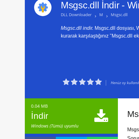
Msgsc.dll İndir -
Wi
DLL Downloader
›
M
›
Msgsc.dll
Msgsc.dll indir.
Msgsc.dll dosyası, W
kurarak karşılaştığınız "Msgsc.dll ek





Henüz oy kullanılm
0.04 MB

Ms
İndir
Windows (Tümü) uyumlu
Msgsc
Sorun