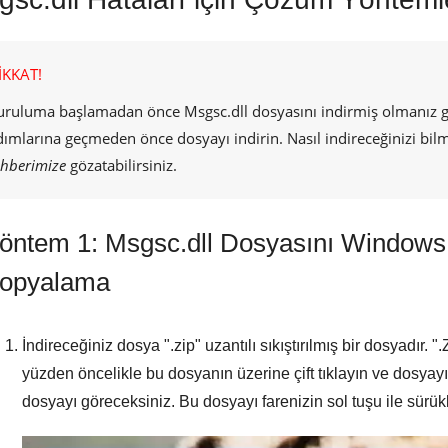
İKKAT!
uruluma başlamadan önce
Msgsc.dll
dosyasını indirmiş olmanız 
dımlarına geçmeden önce dosyayı indirin. Nasıl indireceğinizi bi
ehberimize
gözatabilirsiniz.
öntem 1: Msgsc.dll Dosyasını Windows
opyalama
İndireceğiniz dosya "
.zip
" uzantılı sıkıştırılmış bir dosyadır. "
.
yüzden öncelikle bu dosyanın üzerine çift tıklayın ve dosyay
dosyayı göreceksiniz. Bu dosyayı farenizin sol tuşu ile sürü