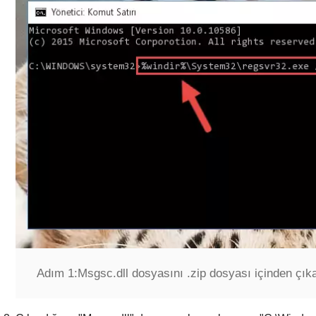
Adım 1:
Msgsc.dll dosyasını .zip dosyası içinden çı