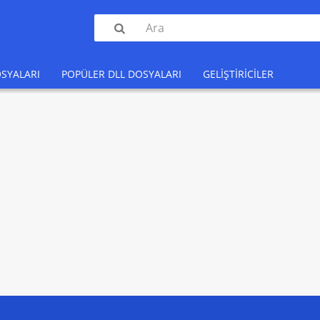

SYALARI
POPÜLER DLL DOSYALARI
GELIŞTIRICILER