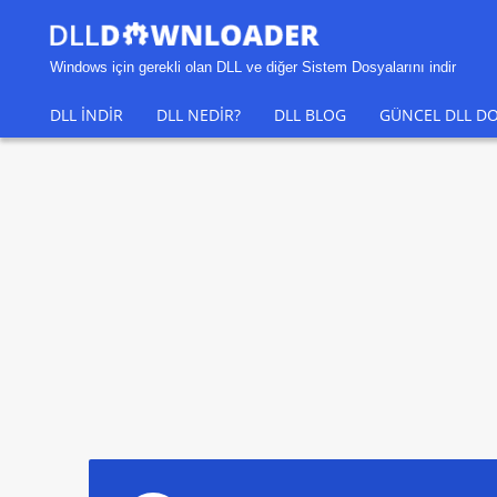
Windows için gerekli olan DLL ve diğer Sistem Dosyalarını indir
DLL INDIR
DLL NEDIR?
DLL BLOG
GÜNCEL DLL DO