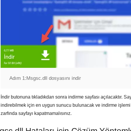
Adım 1:
Msgsc.dll dosyasını indir
İndir
butonuna tıkladıkdan sonra indirme sayfası açılacaktır. Sa
indirebilmek için en uygun sunucu bulunacak ve indirme işlemi 
zarfında sayfayı kapatmamalısınız.
gsc.dll Hataları için Çözüm Yönteml