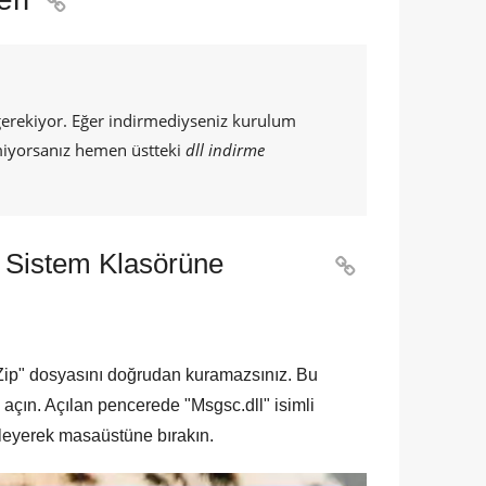

gerekiyor. Eğer indirmediyseniz kurulum
lmiyorsanız hemen üstteki
dll indirme
 Sistem Klasörüne

Zip
" dosyasını doğrudan kuramazsınız. Bu
ı açın. Açılan pencerede "
Msgsc.dll
" isimli
kleyerek masaüstüne bırakın.