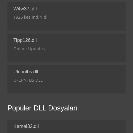
W4w37t.dll
1925 kez indirildi
Tipp126.dll
Online-Updates
Ufcpntbs.dll
UFCPNTBS DLL
Popüler DLL Dosyaları
Kernel32.dll