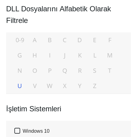
DLL Dosyalarını Alfabetik Olarak
Filtrele
0-9
A
B
C
D
E
F
G
H
I
J
K
L
M
N
O
P
Q
R
S
T
U
V
W
X
Y
Z
İşletim Sistemleri

Windows 10