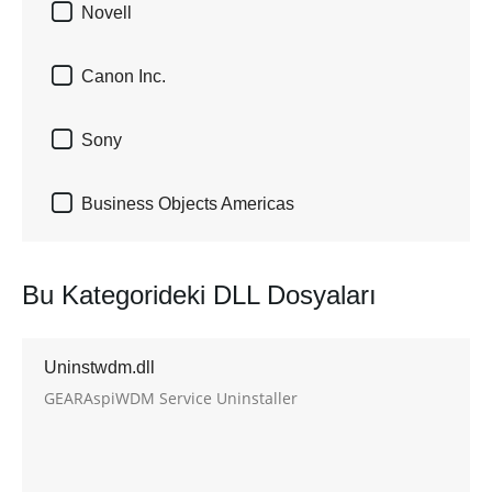

Novell

Canon Inc.

Sony

Business Objects Americas
Bu Kategorideki DLL Dosyaları
Uninstwdm.dll
GEARAspiWDM Service Uninstaller