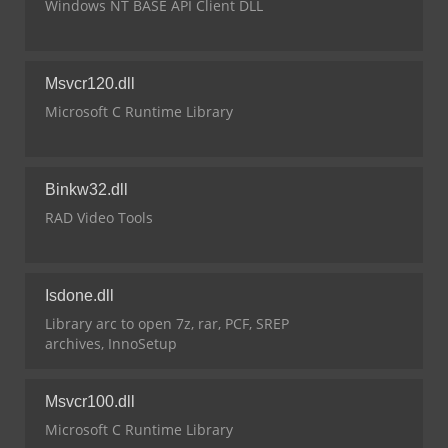
Windows NT BASE API Client DLL
Msvcr120.dll
Microsoft C Runtime Library
Binkw32.dll
RAD Video Tools
Isdone.dll
Library arc to open 7z, rar, PCF, SREP
archives, InnoSetup
Msvcr100.dll
Microsoft C Runtime Library