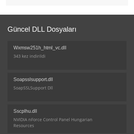
Güncel DLL Dosyaları
Wxmsw251h_html_vc.dll
343 kez indirildi
Soapsslsupport.dll
SoapSSLSupport Dll
Sscplhu.dll
NVIDIA nForce Control Panel Hungarian
Resources