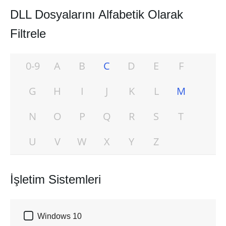
DLL Dosyalarını Alfabetik Olarak
Filtrele
0-9
A
B
C
D
E
F
G
H
I
J
K
L
M
N
O
P
Q
R
S
T
U
V
W
X
Y
Z
İşletim Sistemleri

Windows 10