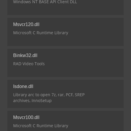
Windows NT BASE API Client DLL
Msvcr120.dll
Microsoft C Runtime Library
Binkw32.dll
RAD Video Tools
Isdone.dll
Library arc to open 7z, rar, PCF, SREP
archives, InnoSetup
Msvcr100.dll
Microsoft C Runtime Library