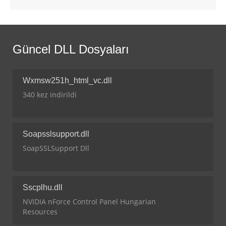
Güncel DLL Dosyaları
Wxmsw251h_html_vc.dll
340 kez indirildi
Soapsslsupport.dll
SoapSSLSupport Dll
Sscplhu.dll
NVIDIA nForce Control Panel Hungarian
Resources