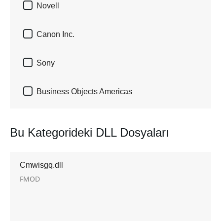

Novell

Canon Inc.

Sony

Business Objects Americas
Bu Kategorideki DLL Dosyaları
Cmwisgq.dll
FMOD