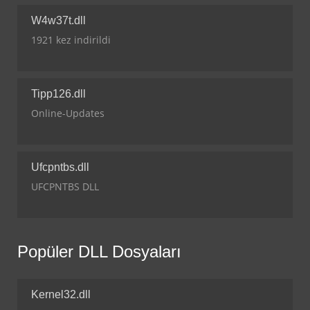
W4w37t.dll
1921 kez indirildi
Tipp126.dll
Online-Updates
Ufcpntbs.dll
UFCPNTBS DLL
Popüler DLL Dosyaları
Kernel32.dll