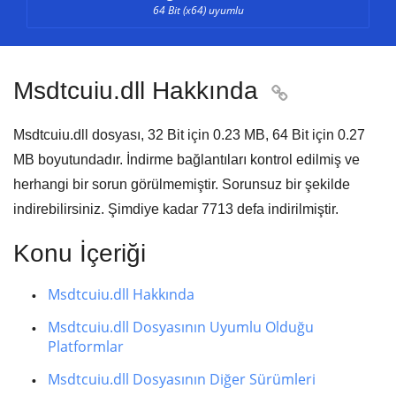
64 Bit (x64) uyumlu
Msdtcuiu.dll Hakkında

Msdtcuiu.dll dosyası,
32 Bit için 0.23 MB, 64 Bit için 0.27
MB
boyutundadır. İndirme bağlantıları kontrol edilmiş ve
herhangi bir sorun görülmemiştir. Sorunsuz bir şekilde
indirebilirsiniz. Şimdiye kadar
7713
defa indirilmiştir.
Konu İçeriği
Msdtcuiu.dll Hakkında
Msdtcuiu.dll Dosyasının Uyumlu Olduğu
Platformlar
Msdtcuiu.dll Dosyasının Diğer Sürümleri