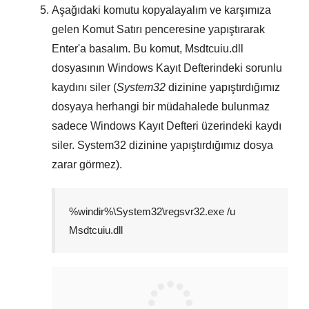
Aşağıdaki komutu kopyalayalım ve karşımıza
gelen
Komut Satırı
penceresine yapıştırarak
Enter
'a basalım. Bu komut,
Msdtcuiu.dll
dosyasının
Windows Kayıt Defterindeki
sorunlu
kaydını siler (
System32
dizinine yapıştırdığımız
dosyaya herhangi bir müdahalede bulunmaz
sadece
Windows Kayıt Defteri
üzerindeki kaydı
siler.
System32
dizinine yapıştırdığımız dosya
zarar görmez).
%windir%\System32\regsvr32.exe /u
Msdtcuiu.dll