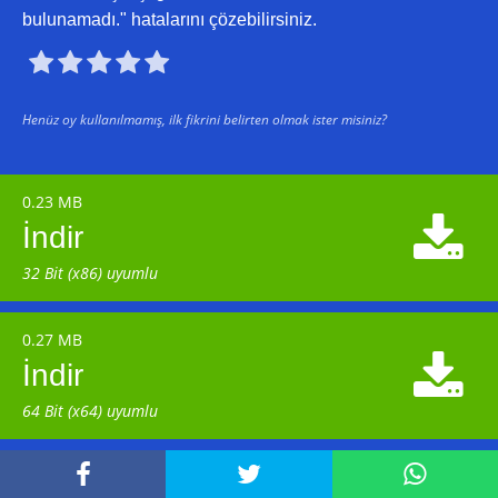
bulunamadı." hatalarını çözebilirsiniz.





Henüz oy kullanılmamış, ilk fikrini belirten olmak ister misiniz?
0.23 MB

İndir
32 Bit (x86) uyumlu
0.27 MB

İndir
64 Bit (x64) uyumlu


