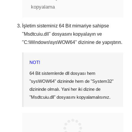
kopyalama
İşletim sisteminiz
64 Bit
mimariye sahipse
"
Msdtcuiu.dll
" dosyasını kopyalayın ve
"
C:\Windows\sysWOW64
" dizinine de yapıştırın.
NOT!
64 Bit sistemlerde dll dosyası hem
"
sysWOW64
" dizininde hem de "
System32
"
dizininde olmalı. Yani her iki dizine de
"
Msdtcuiu.dll
" dosyasını kopyalamalısınız.