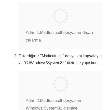
Adım 1:
Msdtcuiu.dll dosyasını dışarı
çıkarma
Çıkardığınız "
Msdtcuiu.dll
" dosyasını kopyalayın
ve "
C:\Windows\System32
" dizinine yapıştırın.
Adım 2:
Msdtcuiu.dll dosyasını
Windows/System32 dizinine