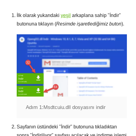
İlk olarak yukarıdaki
yeşil
arkaplana sahip "
İndir
"
butonuna tıklayın (
Resimde işaretlediğimiz buton
).
Adım 1:
Msdtcuiu.dll dosyasını indir
Sayfanın üstündeki "
İndir
" butonuna tıkladıktan
sonra "
İndiriliyor
" sayfası açılacak ve indirme işlemi