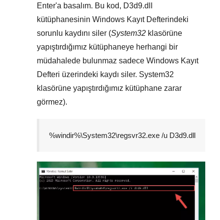
Enter
'a basalım. Bu kod,
D3d9.dll
kütüphanesinin
Windows Kayıt Defterindeki
sorunlu kaydını siler (
System32
klasörüne
yapıştırdığımız kütüphaneye herhangi bir
müdahalede bulunmaz sadece
Windows Kayıt
Defteri
üzerindeki kaydı siler.
System32
klasörüne yapıştırdığımız kütüphane zarar
görmez).
%windir%\System32\regsvr32.exe /u D3d9.dll