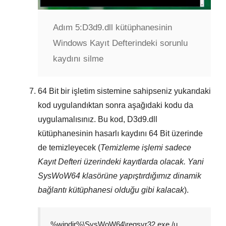
Adım 5:
D3d9.dll kütüphanesinin
Windows Kayıt Defterindeki sorunlu
kaydını silme
64 Bit
bir işletim sistemine sahipseniz yukarıdaki
kod uygulandıktan sonra aşağıdaki kodu da
uygulamalısınız. Bu kod,
D3d9.dll
kütüphanesinin hasarlı kaydını
64 Bit
üzerinde
de temizleyecek (
Temizleme işlemi sadece
Kayıt Defteri
üzerindeki kayıtlarda olacak. Yani
SysWoW64
klasörüne yapıştırdığımız dinamik
bağlantı kütüphanesi olduğu gibi kalacak
).
%windir%\SysWoW64\regsvr32.exe /u