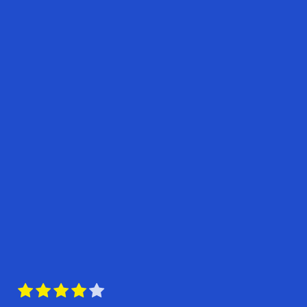




