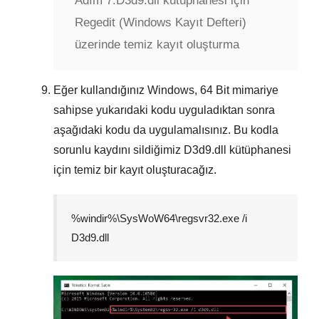
Adım 7:
D3d9.dll kütüphanesi için
Regedit (Windows Kayıt Defteri)
üzerinde temiz kayıt oluşturma
Eğer kullandığınız Windows,
64 Bit
mimariye
sahipse yukarıdaki kodu uyguladıktan sonra
aşağıdaki kodu da uygulamalısınız. Bu kodla
sorunlu kaydını sildiğimiz
D3d9.dll
kütüphanesi
için temiz bir kayıt oluşturacağız.
%windir%\SysWoW64\regsvr32.exe /i
D3d9.dll