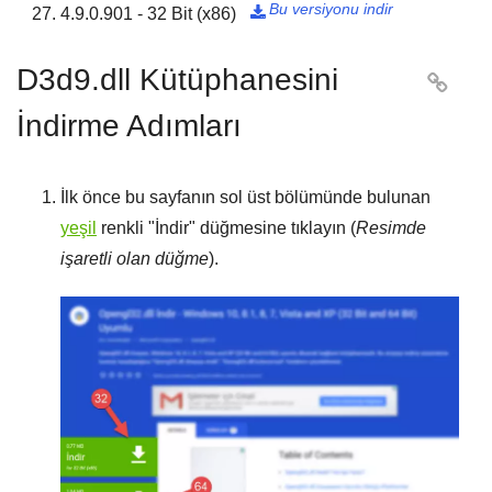
Bu versiyonu indir
4.9.0.901 - 32 Bit (x86)

D3d9.dll Kütüphanesini

İndirme Adımları
İlk önce bu sayfanın sol üst bölümünde bulunan
yeşil
renkli "
İndir
" düğmesine tıklayın (
Resimde
işaretli olan düğme
).