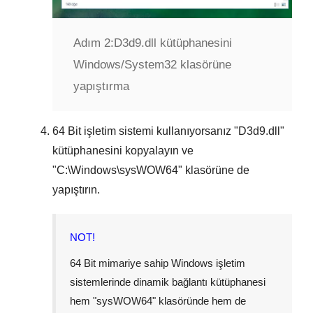
Adım 2:
D3d9.dll kütüphanesini
Windows/System32 klasörüne
yapıştırma
64 Bit
işletim sistemi kullanıyorsanız "
D3d9.dll
"
kütüphanesini kopyalayın ve
"
C:\Windows\sysWOW64
" klasörüne de
yapıştırın.
NOT!
64 Bit mimariye sahip Windows işletim
sistemlerinde dinamik bağlantı kütüphanesi
hem "
sysWOW64
" klasöründe hem de