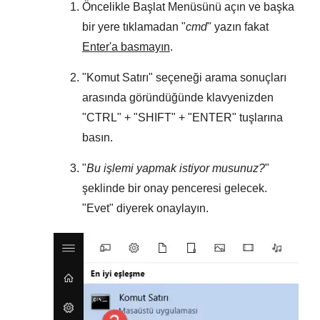
Öncelikle
Başlat Menüsünü
açın ve başka
bir yere tıklamadan "
cmd
" yazın fakat
Enter'a basmayın
.
"
Komut Satırı
" seçeneği arama sonuçları
arasında göründüğünde klavyenizden
"
CTRL
" + "
SHIFT
" + "
ENTER
" tuşlarına
basın.
"
Bu işlemi yapmak istiyor musunuz?
"
şeklinde bir onay penceresi gelecek.
"
Evet
" diyerek onaylayın.