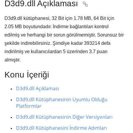
D3d9.dll Açıklaması

D3d9.dll kütüphanesi,
32 Bit için 1.78 MB, 64 Bit için
2.05 MB
boyutundadır. İndirme bağlantıları kontrol
edilmiş ve herhangi bir sorun görülmemiştir. Sorunsuz bir
şekilde indirebilirsiniz. Şimdiye kadar
393214
defa
indirilmiş ve kullanıcılardan
5
üzerinden
3.7
puan
almıştır.
Konu İçeriği
D3d9.dll Açıklaması
D3d9.dll Kütüphanesinin Uyumlu Olduğu
Platformlar
D3d9.dll Kütüphanesinin Diğer Versiyonları
D3d9.dll Kütüphanesini İndirme Adımları