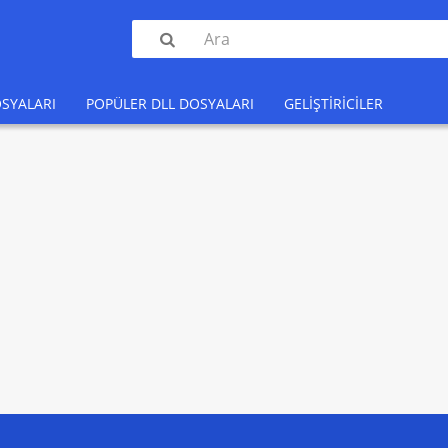

SYALARI
POPÜLER DLL DOSYALARI
GELIŞTIRICILER