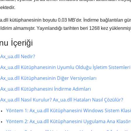
ektedir.
a.dll kütüphanesinin boyutu
0.03 MB'
dır. İndirme bağlantıları g
ildirim almamıştır. Yayınlandığı tarihten beri
1268
kez yüklenmişti
u İçeriği
Ax_ua.dll Nedir?
Ax_ua.dll Kütüphanesinin Uyumlu Olduğu İşletim Sistemleri
Ax_ua.dll Kütüphanesinin Diğer Versiyonları
Ax_ua.dll Kütüphanesini İndirme Adımları
Ax_ua.dll Nasıl Kurulur? Ax_ua.dll Hataları Nasıl Çözülür?
Yöntem 1: Ax_ua.dll Kütüphanesini Windows Sistem Kla
Yöntem 2: Ax_ua.dll Kütüphanesini Uygulama Ana Klas