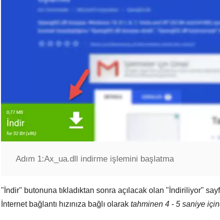
Adım 1:
Ax_ua.dll indirme işlemini başlatma
"
İndir
" butonuna tıkladıktan sonra açılacak olan "
İndiriliyor
" say
İnternet bağlantı hızınıza bağlı olarak
tahminen 4 - 5 saniye içi