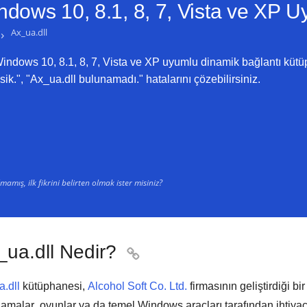
ndows 10, 8.1, 8, 7, Vista ve XP
Uy
›
Ax_ua.dll
indows 10, 8.1, 8, 7, Vista ve XP uyumlu dinamik bağlantı kütüp
sik.", "Ax_ua.dll bulunamadı." hatalarını çözebilirsiniz.
amış, ilk fikrini belirten olmak ister misiniz?
_ua.dll Nedir?

.dll
kütüphanesi,
Alcohol Soft Co. Ltd.
firmasının geliştirdiği bi
lamalar
,
oyunlar
ya da
temel Windows araçları
tarafından ihtiya