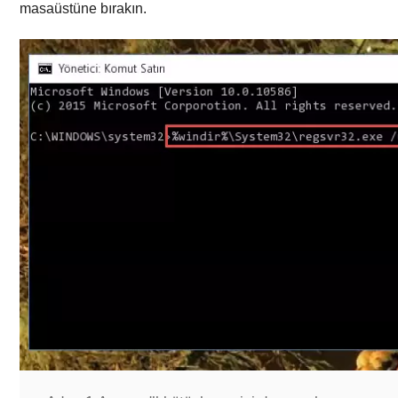
masaüstüne bırakın.