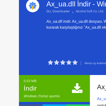
Ax_ua.dll İndir -
Wi
DLL Downloader
›
Alcohol Soft Co. Ltd.
Ax_ua.dll indir.
Ax_ua.dll dosyası, W
kurarak karşılaştığınız "Ax_ua.dll ek





Henüz oy kullanılm
0.03 MB

Ax
İndir
Windows (Tümü) uyumlu
Ax_ua
uygu