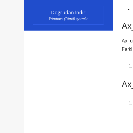
Doğrudan İndir
Windows (Tümü) uyumlu
Ax
Ax_ua
Farkl
Ax