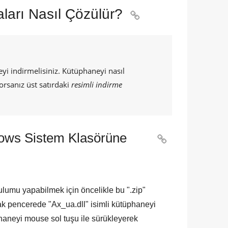
aları Nasıl Çözülür?

 indirmelisiniz. Kütüphaneyi nasıl
orsanız üst satırdaki
resimli indirme
dows Sistem Klasörüne

Kurulumu yapabilmek için öncelikle bu "
.zip
"
cak pencerede "
Ax_ua.dll
" isimli kütüphaneyi
aneyi mouse sol tuşu ile sürükleyerek