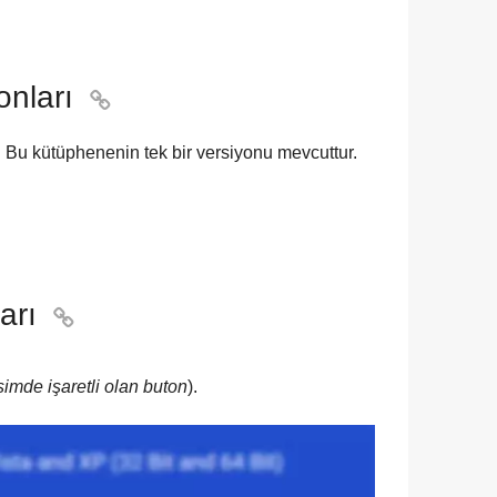
onları

 Bu kütüphenenin tek bir versiyonu mevcuttur.
arı

imde işaretli olan buton
).