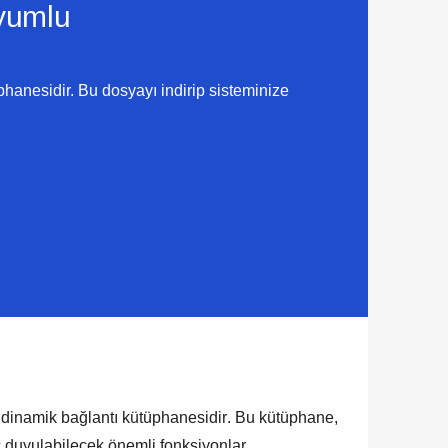
umlu
hanesidir. Bu dosyayı indirip sisteminize
r
dinamik bağlantı kütüphanesidir
. Bu kütüphane,
ç duyulabilecek önemli fonksiyonlar