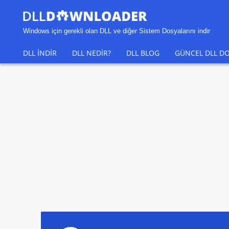
Windows için gerekli olan DLL ve diğer Sistem Dosyalarını indir
DLL INDIR
DLL NEDIR?
DLL BLOG
GÜNCEL DLL DO