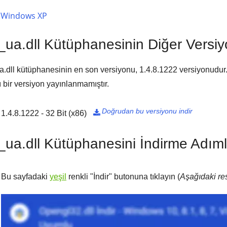
Windows XP
_ua.dll Kütüphanesinin Diğer Versiy
.dll kütüphanesinin en son versiyonu,
1.4.8.1222
versiyonudur.
ı bir versiyon yayınlanmamıştır.
Doğrudan bu versiyonu indir
1.4.8.1222 - 32 Bit (x86)

_ua.dll Kütüphanesini İndirme Adıml
Bu sayfadaki
yeşil
renkli "
İndir
" butonuna tıklayın (
Aşağıdaki res