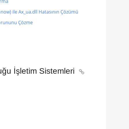
urma
nnow) ile Ax_ua.dll Hatasının Çözümü
Sorununu Çözme
u İşletim Sistemleri
