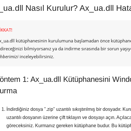
ua.dll Nasıl Kurulur? Ax_ua.dll Hat
İKKAT!
x_ua.dll
kütüphanesinin kurulumuna başlamadan önce kütüphaneyi
ndireceğinizi bilmiyorsanız ya da indirme sırasında bir sorun yaşıy
ehberimizi
inceleyebilirsiniz.
öntem 1: Ax_ua.dll Kütüphanesini Win
urma
İndirdiğiniz dosya "
.zip
" uzantılı sıkıştırılmış bir dosyadır. 
uzantılı dosyanın üzerine çift tıklayın ve dosyayı açın. Açıla
göreceksiniz. Kurmanız gereken kütüphane budur. Bu kütüph