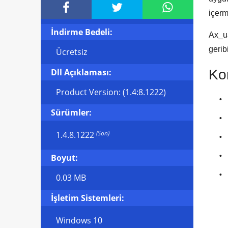



içerm
İndirme Bedeli:
Ax_u
gerib
Ücretsiz
Dll Açıklaması:
Kon
Product Version: (1.4:8.1222)
Sürümler:
(Son)
1.4.8.1222
Boyut:
0.03 MB
İşletim Sistemleri:
Windows 10