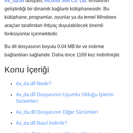
Ax_da.dll
dosyası,
Alcohol Soft Co. Ltd.
firmasının
geliştirdiği bir
dinamik bağlantı kütüphanesidir
. Bu
kütüphane,
programlar
,
oyunlar
ya da
temel Windows
araçları
tarafından ihtiyaç duyulabilecek önemli
fonksiyonlar içermektedir.
Bu dll dosyasının boyutu
0.04 MB
'dır ve indirme
bağlantıları sağlamdır. Daha önce
1169
kez indirilmiştir.
Konu İçeriği
Ax_da.dll Nedir?
Ax_da.dll Dosyasının Uyumlu Olduğu İşletim
Sistemleri
Ax_da.dll Dosyasının Diğer Sürümleri
Ax_da.dll Nasıl İndirilir?