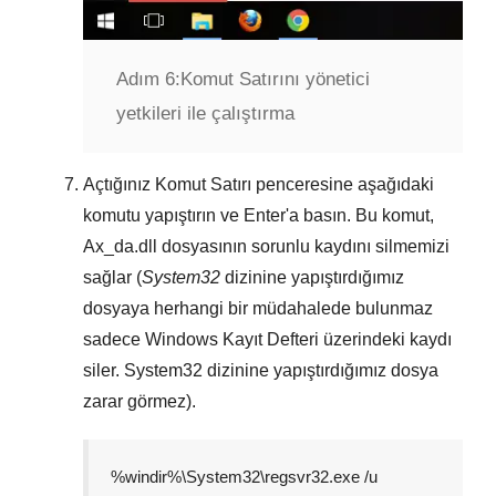
Adım 6:
Komut Satırını yönetici
yetkileri ile çalıştırma
Açtığınız
Komut Satırı
penceresine aşağıdaki
komutu yapıştırın ve
Enter
'a basın. Bu komut,
Ax_da.dll
dosyasının sorunlu kaydını silmemizi
sağlar (
System32
dizinine yapıştırdığımız
dosyaya herhangi bir müdahalede bulunmaz
sadece
Windows Kayıt Defteri
üzerindeki kaydı
siler.
System32
dizinine yapıştırdığımız dosya
zarar görmez).
%windir%\System32\regsvr32.exe /u