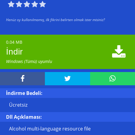





Henüz oy kullanılmamış, ilk fikrini belirten olmak ister misiniz?
0.04 MB

İndir
Windows (Tümü) uyumlu



İndirme Bedeli:
Ücretsiz
Dll Açıklaması:
Alcohol multi-language resource file