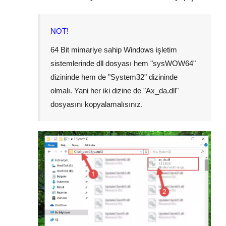
NOT!
64 Bit mimariye sahip Windows işletim
sistemlerinde dll dosyası hem "
sysWOW64
"
dizininde hem de "
System32
" dizininde
olmalı. Yani her iki dizine de "
Ax_da.dll
"
dosyasını kopyalamalısınız.