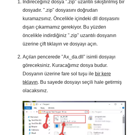
İndireceğiniz dosya "
.zip
" uzantılı sıkıştırılmış bir
dosyadır. "
.zip
" dosyasını doğrudan
kuramazsınız. Öncelikle içindeki dll dosyasını
dışarı çıkarmamız gerekiyor. Bu yüzden
öncelikle indirdiğiniz "
.zip
" uzantılı dosyanın
üzerine çift tıklayın ve dosyayı açın.
Açılan pencerede "
Ax_da.dll
" isimli dosyayı
göreceksiniz. Kuracağımız dosya budur.
Dosyanın üzerine fare sol tuşu ile
bir kere
tıklayın
. Bu sayede dosyayı seçili hale getirmiş
olacaksınız.