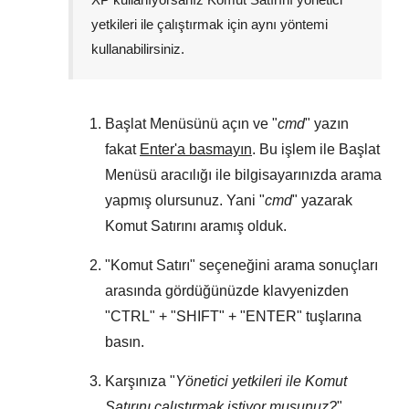
yetkileri ile çalıştırmak için aynı yöntemi
kullanabilirsiniz.
Başlat Menüsünü
açın ve "
cmd
" yazın
fakat
Enter'a basmayın
. Bu işlem ile
Başlat
Menüsü
aracılığı ile bilgisayarınızda arama
yapmış olursunuz. Yani "
cmd
" yazarak
Komut Satırını aramış olduk.
"
Komut Satırı
" seçeneğini arama sonuçları
arasında gördüğünüzde klavyenizden
"
CTRL
" + "
SHIFT
" + "
ENTER
" tuşlarına
basın.
Karşınıza "
Yönetici yetkileri ile Komut
Satırını çalıştırmak istiyor musunuz?
"