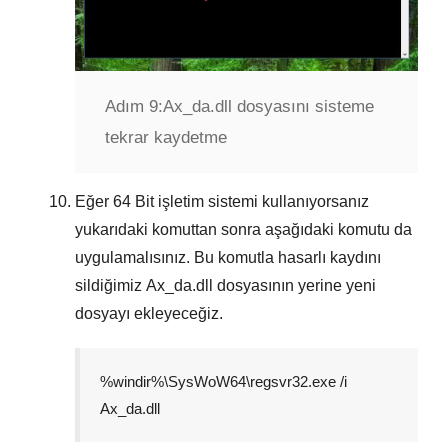
Adım 9:
Ax_da.dll dosyasını sisteme
tekrar kaydetme
Eğer
64 Bit
işletim sistemi kullanıyorsanız
yukarıdaki komuttan sonra aşağıdaki komutu da
uygulamalısınız. Bu komutla hasarlı kaydını
sildiğimiz
Ax_da.dll
dosyasının yerine yeni
dosyayı ekleyeceğiz.
%windir%\SysWoW64\regsvr32.exe /i
Ax_da.dll