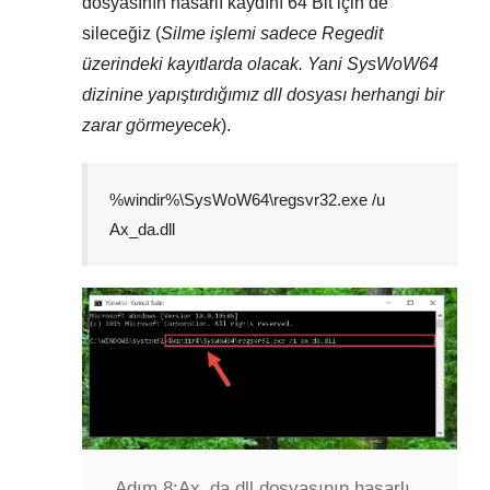
dosyasının hasarlı kaydını
64 Bit
için de
sileceğiz (
Silme işlemi sadece
Regedit
üzerindeki kayıtlarda olacak. Yani
SysWoW64
dizinine yapıştırdığımız dll dosyası herhangi bir
zarar görmeyecek
).
%windir%\SysWoW64\regsvr32.exe /u
Ax_da.dll
Adım 8:
Ax_da.dll dosyasının hasarlı