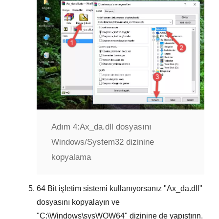
Adım 4:
Ax_da.dll dosyasını
Windows/System32 dizinine
kopyalama
64 Bit
işletim sistemi kullanıyorsanız "
Ax_da.dll
"
dosyasını kopyalayın ve
"
C:\Windows\sysWOW64
" dizinine de yapıştırın.