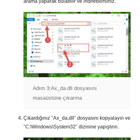
arama yaparak bulabilir ve indirebilirsiniz.
Adım 3:
Ax_da.dll dosyasını
masaüstüne çıkarma
Çıkardığınız "
Ax_da.dll
" dosyasını kopyalayın ve
"
C:\Windows\System32
" dizinine yapıştırın.