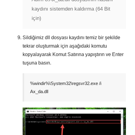
kaydını sistemden kaldırma (64 Bit
için)
Sildiğimiz dll dosyası kaydını temiz bir şekilde
tekrar oluşturmak için aşağıdaki komutu
kopyalayarak
Komut Satırına
yapıştırın ve
Enter
tuşuna basın.
%windir%\System32\regsvr32.exe /i
Ax_da.dll