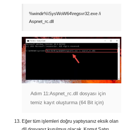
%windir%\SysWoW64\regsvr32.exe /i
Aspnet_rc.dll
Adım 11:
Aspnet_rc.dll dosyası için
temiz kayıt oluşturma (64 Bit için)
Eğer tüm işlemleri doğru yaptıysanız eksik olan
dll dosyanız kurulmuş olacak.
Komut Satırı