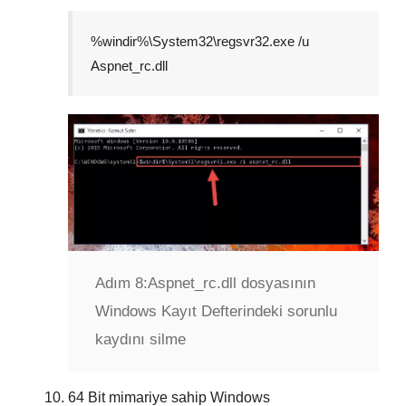
%windir%\System32\regsvr32.exe /u
Aspnet_rc.dll
Adım 8:
Aspnet_rc.dll dosyasının
Windows Kayıt Defterindeki sorunlu
kaydını silme
64 Bit
mimariye sahip Windows