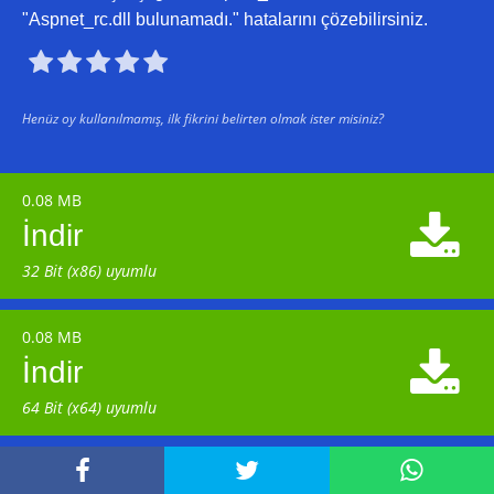
"Aspnet_rc.dll bulunamadı." hatalarını çözebilirsiniz.





Henüz oy kullanılmamış, ilk fikrini belirten olmak ister misiniz?
0.08 MB

İndir
32 Bit (x86) uyumlu
0.08 MB

İndir
64 Bit (x64) uyumlu


