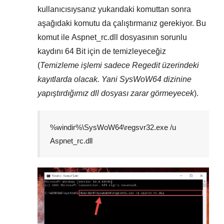
kullanıcısıysanız yukarıdaki komuttan sonra
aşağıdaki komutu da çalıştırmanız gerekiyor. Bu
komut ile
Aspnet_rc.dll
dosyasının sorunlu
kaydını
64 Bit
için de temizleyeceğiz
(
Temizleme işlemi sadece
Regedit
üzerindeki
kayıtlarda olacak. Yani
SysWoW64
dizinine
yapıştırdığımız dll dosyası zarar görmeyecek
).
%windir%\SysWoW64\regsvr32.exe /u
Aspnet_rc.dll