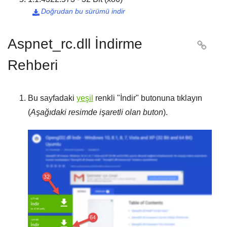
Doğrudan bu sürümü indir

Aspnet_rc.dll İndirme

Rehberi
Bu sayfadaki
yeşil
renkli "
İndir
" butonuna tıklayın
(
Aşağıdaki resimde işaretli olan buton
).