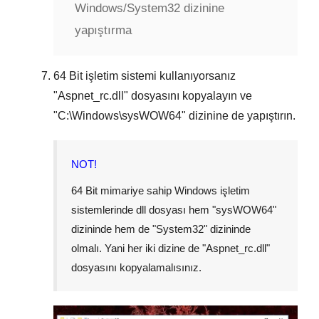
Windows/System32 dizinine
yapıştırma
64 Bit
işletim sistemi kullanıyorsanız
"
Aspnet_rc.dll
" dosyasını kopyalayın ve
"
C:\Windows\sysWOW64
" dizinine de yapıştırın.
NOT!
64 Bit mimariye sahip Windows işletim
sistemlerinde dll dosyası hem "
sysWOW64
"
dizininde hem de "
System32
" dizininde
olmalı. Yani her iki dizine de "
Aspnet_rc.dll
"
dosyasını kopyalamalısınız.