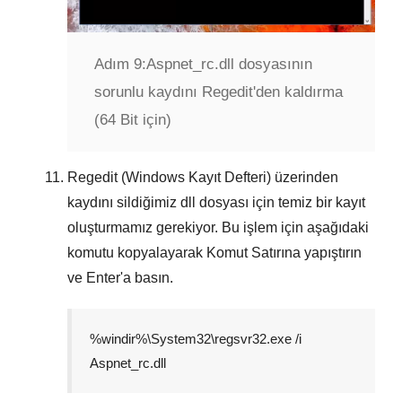
Adım 9:
Aspnet_rc.dll dosyasının
sorunlu kaydını Regedit'den kaldırma
(64 Bit için)
Regedit (Windows Kayıt Defteri) üzerinden
kaydını sildiğimiz dll dosyası için temiz bir kayıt
oluşturmamız gerekiyor. Bu işlem için aşağıdaki
komutu kopyalayarak
Komut Satırına
yapıştırın
ve
Enter
'a basın.
%windir%\System32\regsvr32.exe /i
Aspnet_rc.dll