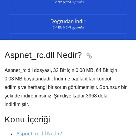
32 Bit (x86) uyumlu
Doğrudan İndir
64 Bit (x64) uyumlu
Aspnet_rc.dll Nedir?

Aspnet_rc.dll dosyası,
32 Bit için 0.08 MB, 64 Bit için
0.08 MB
boyutundadır. İndirme bağlantıları kontrol
edilmiş ve herhangi bir sorun görülmemiştir. Sorunsuz bir
şekilde indirebilirsiniz. Şimdiye kadar
3968
defa
indirilmiştir.
Konu İçeriği
Aspnet_rc.dll Nedir?