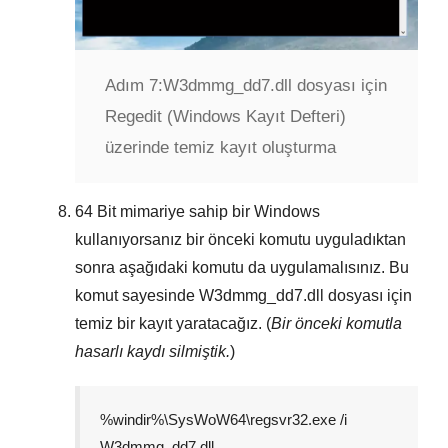
Adım 7:
W3dmmg_dd7.dll dosyası için
Regedit (Windows Kayıt Defteri)
üzerinde temiz kayıt oluşturma
64 Bit
mimariye sahip bir Windows
kullanıyorsanız bir önceki komutu uyguladıktan
sonra aşağıdaki komutu da uygulamalısınız. Bu
komut sayesinde
W3dmmg_dd7.dll
dosyası için
temiz bir kayıt yaratacağız. (
Bir önceki komutla
hasarlı kaydı silmiştik.
)
%windir%\SysWoW64\regsvr32.exe /i
W3dmmg_dd7.dll