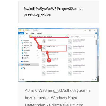
%windir%\SysWoW64\regsvr32.exe /u
W3dmmg_dd7.dll
Adım 6:
W3dmmg_dd7.dll dosyasının
bozuk kaydını Windows Kayıt
Defterinden kaldırma (64 Bit için)