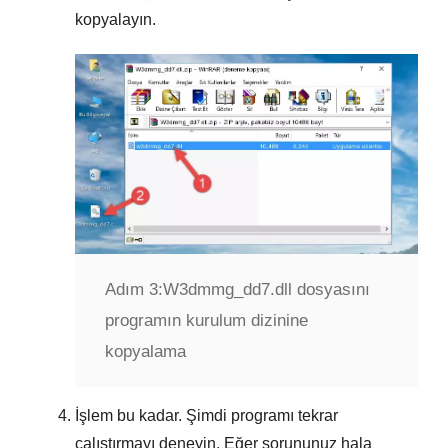
kopyalayın.
Adım 3:
W3dmmg_dd7.dll dosyasını
programın kurulum dizinine
kopyalama
İşlem bu kadar. Şimdi programı tekrar
çalıştırmayı deneyin. Eğer sorununuz hala