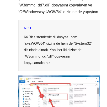
"
W3dmmg_dd7.dll
" dosyasını kopyalayın ve
"
C:\Windows\sysWOW64
" dizinine de yapıştırın.
NOT!
64 Bit sistemlerde dll dosyası hem
"
sysWOW64
" dizininde hem de "
System32
"
dizininde olmalı. Yani her iki dizine de
"
W3dmmg_dd7.dll
" dosyasını
kopyalamalısınız.