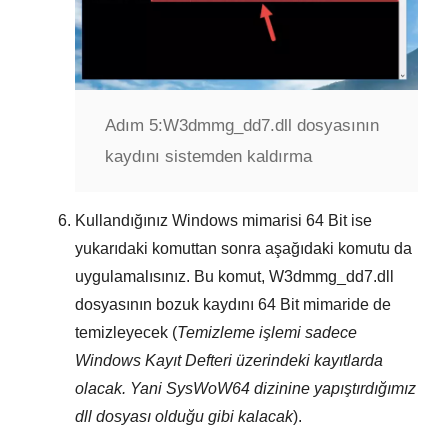
Adım 5:
W3dmmg_dd7.dll dosyasının
kaydını sistemden kaldırma
Kullandığınız Windows mimarisi
64 Bit
ise
yukarıdaki komuttan sonra aşağıdaki komutu da
uygulamalısınız. Bu komut,
W3dmmg_dd7.dll
dosyasının bozuk kaydını
64 Bit
mimaride de
temizleyecek (
Temizleme işlemi sadece
Windows Kayıt Defteri
üzerindeki kayıtlarda
olacak. Yani
SysWoW64
dizinine yapıştırdığımız
dll dosyası olduğu gibi kalacak
).