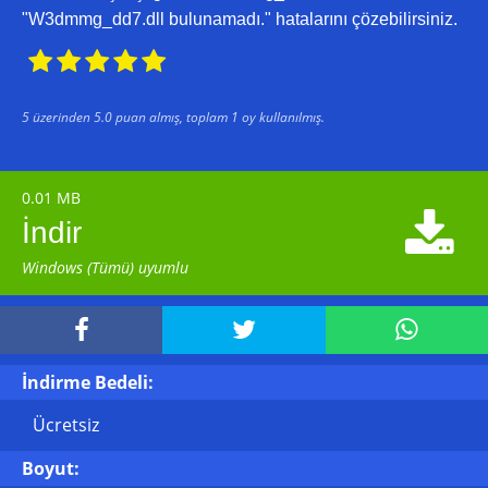
"W3dmmg_dd7.dll bulunamadı." hatalarını çözebilirsiniz.





5
üzerinden
5.0
puan almış, toplam
1
oy kullanılmış.
0.01 MB

İndir
Windows (Tümü) uyumlu



İndirme Bedeli:
Ücretsiz
Boyut: