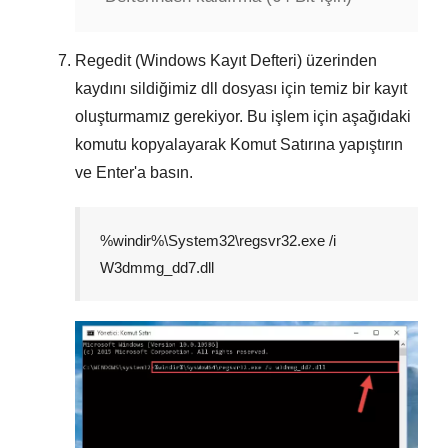
Regedit (Windows Kayıt Defteri) üzerinden
kaydını sildiğimiz dll dosyası için temiz bir kayıt
oluşturmamız gerekiyor. Bu işlem için aşağıdaki
komutu kopyalayarak
Komut Satırına
yapıştırın
ve
Enter
'a basın.
%windir%\System32\regsvr32.exe /i
W3dmmg_dd7.dll