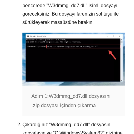
pencerede "
W3dmmg_dd7.dll
" isimli dosyayı
göreceksiniz. Bu dosyayı farenizin sol tuşu ile
sürükleyerek masaüstüne bırakın.
Adım 1:
W3dmmg_dd7.dll dosyasını
.zip dosyası içinden çıkarma
Çıkardığınız "
W3dmmg_dd7.dll
" dosyasını
kopyalayın ve "
C:\Windows\System32
" dizinine