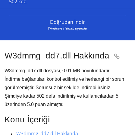
502 kez.
Doğrudan İndir
Windows (Tümü) uyumlu
W3dmmg_dd7.dll Hakkında

W3dmmg_dd7.dll dosyası,
0.01 MB
boyutundadır.
İndirme bağlantıları kontrol edilmiş ve herhangi bir sorun
görülmemiştir. Sorunsuz bir şekilde indirebilirsiniz.
Şimdiye kadar
502
defa indirilmiş ve kullanıcılardan
5
üzerinden
5.0
puan almıştır.
Konu İçeriği
W3dmmg_dd7.dll Hakkında