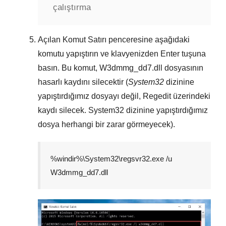
çalıştırma
Açılan
Komut Satırı
penceresine aşağıdaki
komutu yapıştırın ve klavyenizden
Enter
tuşuna
basın. Bu komut,
W3dmmg_dd7.dll
dosyasının
hasarlı kaydını silecektir (
System32
dizinine
yapıştırdığımız dosyayı değil,
Regedit
üzerindeki
kaydı silecek.
System32
dizinine yapıştırdığımız
dosya herhangi bir zarar görmeyecek).
%windir%\System32\regsvr32.exe /u
W3dmmg_dd7.dll