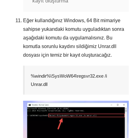
kayıt oluşturma
Eğer kullandığınız Windows,
64 Bit
mimariye
sahipse yukarıdaki komutu uyguladıktan sonra
aşağıdaki komutu da uygulamalısınız. Bu
komutla sorunlu kaydını sildiğimiz
Unrar.dll
dosyası için temiz bir kayıt oluşturacağız.
%windir%\SysWoW64\regsvr32.exe /i
Unrar.dll