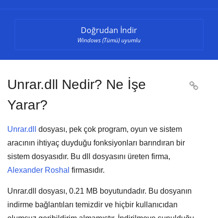
Doğrudan İndir
Windows (Tümü) uyumlu
Unrar.dll Nedir? Ne İşe

Yarar?
Unrar.dll
dosyası, pek çok
program
,
oyun
ve
sistem
aracının
ihtiyaç duyduğu fonksiyonları barındıran bir
sistem dosyasıdır. Bu dll dosyasını üreten firma,
Alexander Roshal
firmasıdır.
Unrar.dll dosyası,
0.21 MB
boyutundadır. Bu dosyanın
indirme bağlantıları temizdir ve hiçbir kullanıcıdan