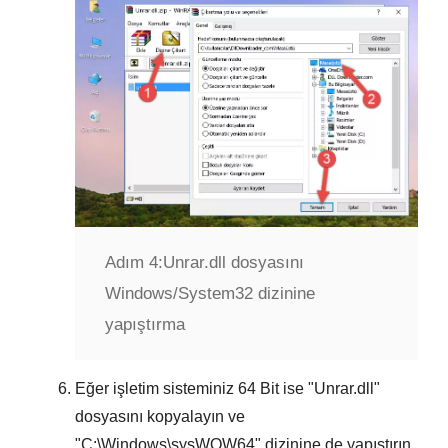
Adım 4:
Unrar.dll dosyasını
Windows/System32 dizinine
yapıştırma
Eğer işletim sisteminiz
64 Bit
ise "
Unrar.dll
"
dosyasını kopyalayın ve
"
C:\Windows\sysWOW64
" dizinine de yapıştırın.