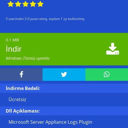





5
üzerinden
5.0
puan almış, toplam
1
oy kullanılmış.
0.1 MB

İndir
Windows (Tümü) uyumlu



İndirme Bedeli:
Ücretsiz
Dll Açıklaması:
Microsoft Server Appliance Logs Plugin