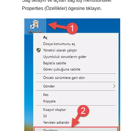
Sağ tıklayın
ve açılan sağ tuş menüsündeki
Properties (Özellikler)
ögesine tıklayın.