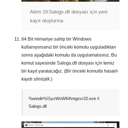
Adım 10:
Salogs.dll dosyası için yeni
kayıt oluşturma
64 Bit
mimariye sahip bir Windows
kullanıyorsanız bir önceki komutu uyguladıktan
sonra aşağıdaki komutu da uygulamalısınız. Bu
komut sayesinde
Salogs.dll
dosyası için temiz
bir kayıt yaratacağız. (
Bir önceki komutla hasarlı
kaydı silmiştik.
)
%windir%\SysWoW64\regsvr32.exe /i
Salogs.dll