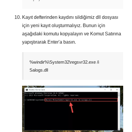
Kayıt defterinden kaydını sildiğimiz dll dosyası
için yeni kayıt oluşturmalıyız. Bunun için
aşağıdaki komutu kopyalayın ve
Komut Satırına
yapıştırarak
Enter
'a basın.
%windir%\System32\regsvr32.exe /i
Salogs.dll