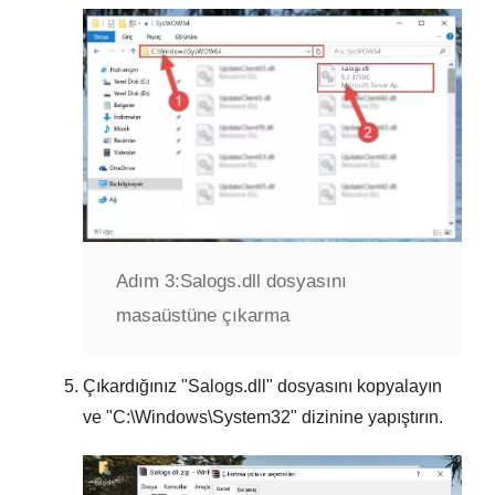
Adım 3:
Salogs.dll dosyasını
masaüstüne çıkarma
Çıkardığınız "
Salogs.dll
" dosyasını kopyalayın
ve "
C:\Windows\System32
" dizinine yapıştırın.