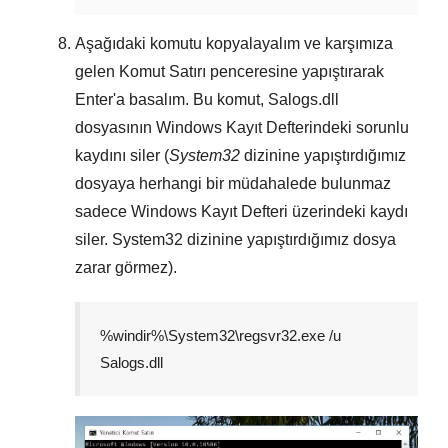
Aşağıdaki komutu kopyalayalım ve karşımıza
gelen
Komut Satırı
penceresine yapıştırarak
Enter
'a basalım. Bu komut,
Salogs.dll
dosyasının
Windows Kayıt Defterindeki
sorunlu
kaydını siler (
System32
dizinine yapıştırdığımız
dosyaya herhangi bir müdahalede bulunmaz
sadece
Windows Kayıt Defteri
üzerindeki kaydı
siler.
System32
dizinine yapıştırdığımız dosya
zarar görmez).
%windir%\System32\regsvr32.exe /u
Salogs.dll