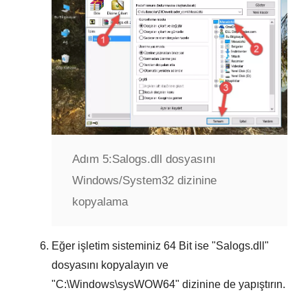
Adım 5:
Salogs.dll dosyasını
Windows/System32 dizinine
kopyalama
Eğer işletim sisteminiz
64 Bit
ise "
Salogs.dll
"
dosyasını kopyalayın ve
"
C:\Windows\sysWOW64
" dizinine de yapıştırın.