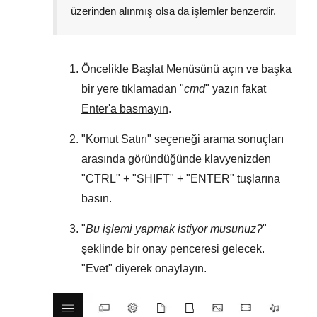
üzerinden alınmış olsa da işlemler benzerdir.
Öncelikle
Başlat Menüsünü
açın ve başka
bir yere tıklamadan "
cmd
" yazın fakat
Enter'a basmayın
.
"
Komut Satırı
" seçeneği arama sonuçları
arasında göründüğünde klavyenizden
"
CTRL
" + "
SHIFT
" + "
ENTER
" tuşlarına
basın.
"
Bu işlemi yapmak istiyor musunuz?
"
şeklinde bir onay penceresi gelecek.
"
Evet
" diyerek onaylayın.