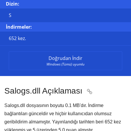
Dizin:
S
İndirmeler:
652 kez.
Doğrudan İndir
Windows (Tümü) uyumlu
Salogs.dll Açıklaması

Salogs.dll dosyasının boyutu
0.1 MB'
dır. İndirme
bağlantıları günceldir ve hiçbir kullanıcıdan olumsuz
geribildirim almamıştır. Yayınlandığı tarihten beri
652
kez
yüklenmiş ve
5
üzerinden
5.0
puan almıştır.