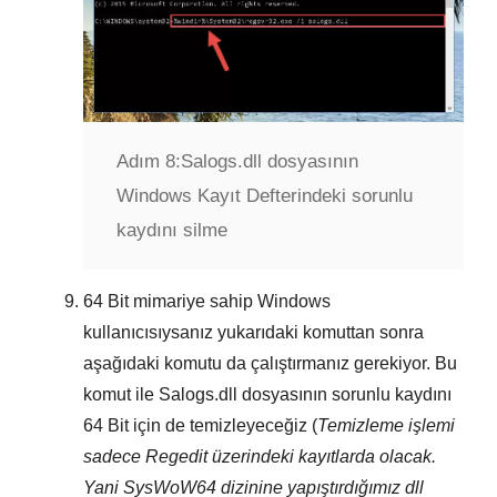
Adım 8:
Salogs.dll dosyasının
Windows Kayıt Defterindeki sorunlu
kaydını silme
64 Bit
mimariye sahip Windows
kullanıcısıysanız yukarıdaki komuttan sonra
aşağıdaki komutu da çalıştırmanız gerekiyor. Bu
komut ile
Salogs.dll
dosyasının sorunlu kaydını
64 Bit
için de temizleyeceğiz (
Temizleme işlemi
sadece
Regedit
üzerindeki kayıtlarda olacak.
Yani
SysWoW64
dizinine yapıştırdığımız dll