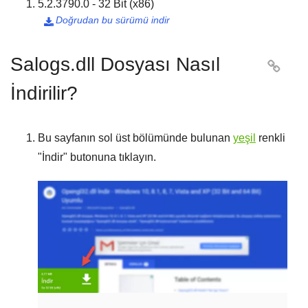
5.2.3790.0 - 32 Bit (x86)
Doğrudan bu sürümü indir

Salogs.dll Dosyası Nasıl

İndirilir?
Bu sayfanın sol üst bölümünde bulunan
yeşil
renkli
"
İndir
" butonuna tıklayın.