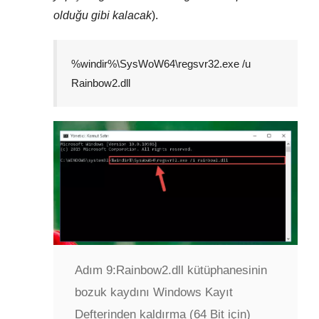
olduğu gibi kalacak
).
%windir%\SysWoW64\regsvr32.exe /u
Rainbow2.dll
Adım 9:
Rainbow2.dll kütüphanesinin
bozuk kaydını Windows Kayıt
Defterinden kaldırma (64 Bit için)