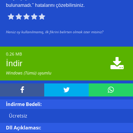
bulunamadı." hatalarını çözebilirsiniz.





Henüz oy kullanılmamış, ilk fikrini belirten olmak ister misiniz?
0.26 MB

İndir
Windows (Tümü) uyumlu



İndirme Bedeli:
Ücretsiz
Dll Açıklaması: