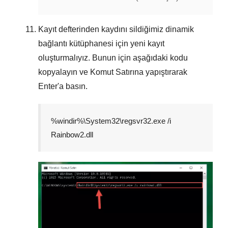
Kayıt defterinden kaydını sildiğimiz dinamik
bağlantı kütüphanesi için yeni kayıt
oluşturmalıyız. Bunun için aşağıdaki kodu
kopyalayın ve
Komut Satırına
yapıştırarak
Enter
'a basın.
%windir%\System32\regsvr32.exe /i
Rainbow2.dll