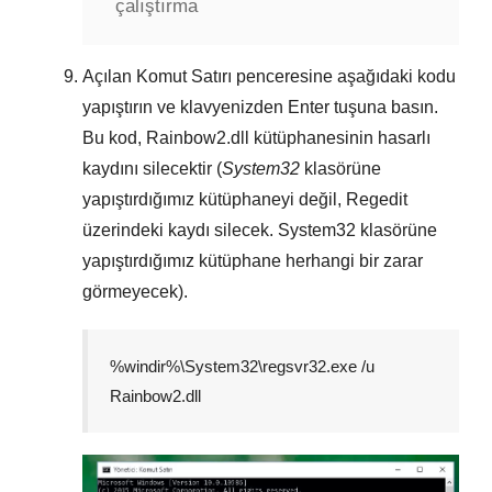
çalıştırma
Açılan
Komut Satırı
penceresine aşağıdaki kodu
yapıştırın ve klavyenizden
Enter
tuşuna basın.
Bu kod,
Rainbow2.dll
kütüphanesinin hasarlı
kaydını silecektir (
System32
klasörüne
yapıştırdığımız kütüphaneyi değil,
Regedit
üzerindeki kaydı silecek.
System32
klasörüne
yapıştırdığımız kütüphane herhangi bir zarar
görmeyecek).
%windir%\System32\regsvr32.exe /u
Rainbow2.dll