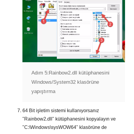
Adım 5:
Rainbow2.dll kütüphanesini
Windows/System32 klasörüne
yapıştırma
64 Bit
işletim sistemi kullanıyorsanız
"
Rainbow2.dll
" kütüphanesini kopyalayın ve
"
C:\Windows\sysWOW64
" klasörüne de