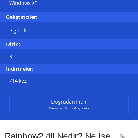
Windows XP
Geliştiriciler:
Big Tick
Dizin:
R
İndirmeler:
714 kez.
Doğrudan İndir
Windows (Tümü) uyumlu
Rainbow2.dll Nedir? Ne İşe
