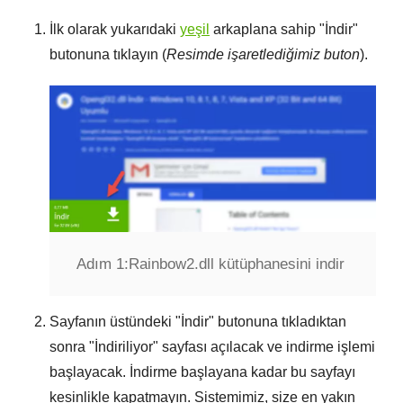
İlk olarak yukarıdaki
yeşil
arkaplana sahip "
İndir
"
butonuna tıklayın (
Resimde işaretlediğimiz buton
).
Adım 1:
Rainbow2.dll kütüphanesini indir
Sayfanın üstündeki "
İndir
" butonuna tıkladıktan
sonra "
İndiriliyor
" sayfası açılacak ve indirme işlemi
başlayacak. İndirme başlayana kadar bu sayfayı
kesinlikle kapatmayın. Sistemimiz, size en yakın