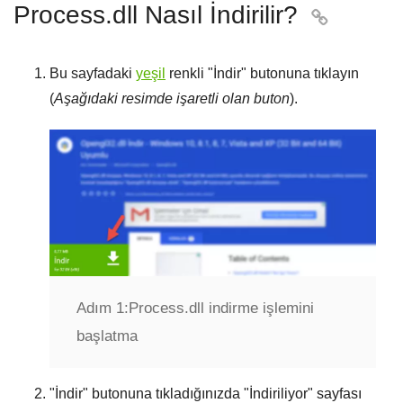
Process.dll Nasıl İndirilir?

Bu sayfadaki
yeşil
renkli "
İndir
" butonuna tıklayın
(
Aşağıdaki resimde işaretli olan buton
).
Adım 1:
Process.dll indirme işlemini
başlatma
"
İndir
" butonuna tıkladığınızda "
İndiriliyor
" sayfası