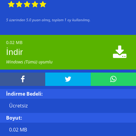





5
üzerinden
5.0
puan almış, toplam
1
oy kullanılmış.
0.02 MB

İndir
Windows (Tümü) uyumlu



İndirme Bedeli:
Ücretsiz
Boyut:
0.02 MB