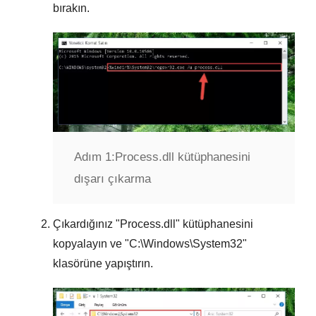
bırakın.
Adım 1:
Process.dll kütüphanesini
dışarı çıkarma
Çıkardığınız "
Process.dll
" kütüphanesini
kopyalayın ve "
C:\Windows\System32
"
klasörüne yapıştırın.