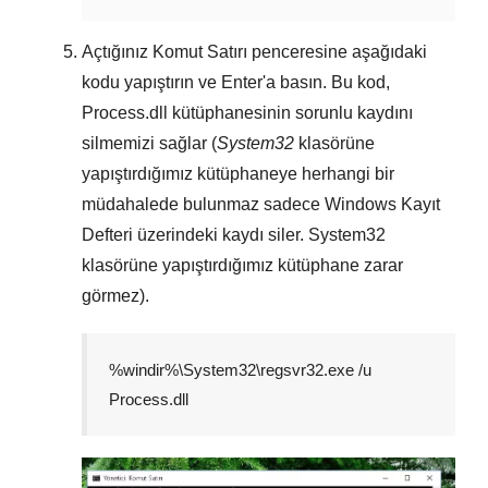
Açtığınız
Komut Satırı
penceresine aşağıdaki
kodu yapıştırın ve
Enter
'a basın. Bu kod,
Process.dll
kütüphanesinin sorunlu kaydını
silmemizi sağlar (
System32
klasörüne
yapıştırdığımız kütüphaneye herhangi bir
müdahalede bulunmaz sadece
Windows Kayıt
Defteri
üzerindeki kaydı siler.
System32
klasörüne yapıştırdığımız kütüphane zarar
görmez).
%windir%\System32\regsvr32.exe /u
Process.dll