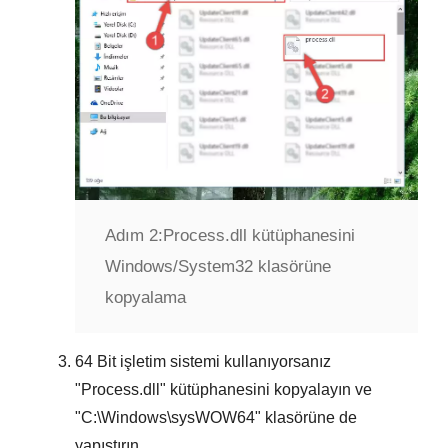
Adım 2:
Process.dll kütüphanesini
Windows/System32 klasörüne
kopyalama
64 Bit
işletim sistemi kullanıyorsanız
"
Process.dll
" kütüphanesini kopyalayın ve
"
C:\Windows\sysWOW64
" klasörüne de
yapıştırın.