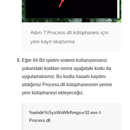
Adım 7:
Process.dll kütüphanesi için
yeni kayıt oluşturma
Eğer
64 Bit
işletim sistemi kullanıyorsanız
yukarıdaki koddan sonra aşağıdaki kodu da
uygulamalısınız. Bu kodla hasarlı kaydını
sildiğimiz
Process.dll
kütüphanesinin yerine
yeni kütüphaneyi ekleyeceğiz.
%windir%\SysWoW64\regsvr32.exe /i
Process.dll