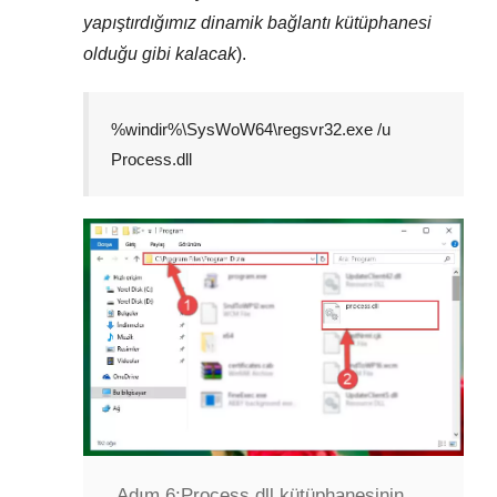
yapıştırdığımız dinamik bağlantı kütüphanesi
olduğu gibi kalacak
).
%windir%\SysWoW64\regsvr32.exe /u
Process.dll
Adım 6:
Process.dll kütüphanesinin