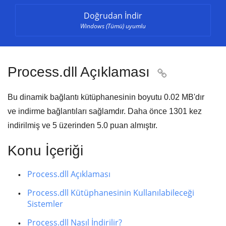
Doğrudan İndir
Windows (Tümü) uyumlu
Process.dll Açıklaması

Bu dinamik bağlantı kütüphanesinin boyutu
0.02 MB
'dır
ve indirme bağlantıları sağlamdır. Daha önce
1301
kez
indirilmiş ve
5
üzerinden
5.0
puan almıştır.
Konu İçeriği
Process.dll Açıklaması
Process.dll Kütüphanesinin Kullanılabileceği
Sistemler
Process.dll Nasıl İndirilir?