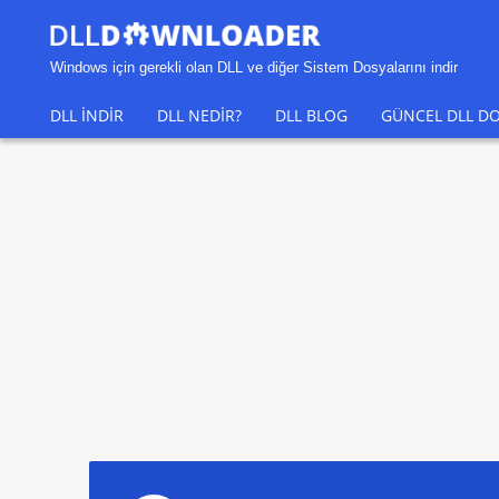
Windows için gerekli olan DLL ve diğer Sistem Dosyalarını indir
DLL INDIR
DLL NEDIR?
DLL BLOG
GÜNCEL DLL DO