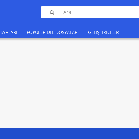

SYALARI
POPÜLER DLL DOSYALARI
GELIŞTIRICILER