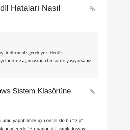
ll Hataları Nasıl

ı indirmeniz gerekiyor. Henüz
yı indirme aşamasında bir sorun yaşıyorsanız
ows Sistem Klasörüne

Kurulumu yapabilmek için öncelikle bu "
.zip
"
cak pencerede "
Prmrange.dll
" isimli dosyayı