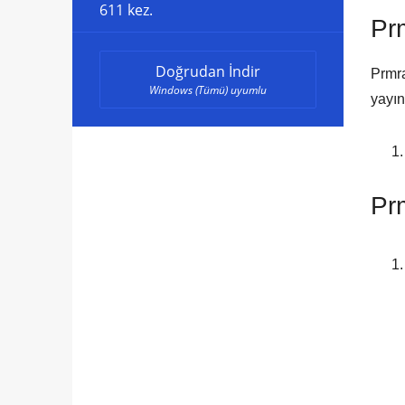
611 kez.
Pr
Doğrudan İndir
Prmra
Windows (Tümü) uyumlu
yayın
Prm