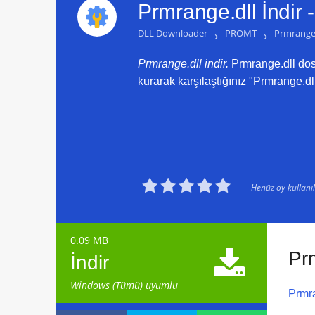
Prmrange.dll İndir 
DLL Downloader
›
PROMT
›
Prmrange.
Prmrange.dll indir.
Prmrange.dll dosy
kurarak karşılaştığınız "Prmrange.dll





Henüz oy kullanılm
0.09 MB

Pr
İndir
Windows (Tümü) uyumlu
Prmra