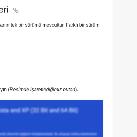
eri

ın tek bir sürümü mevcuttur. Farklı bir sürüm
yın (
Resimde işaretlediğimiz buton
).