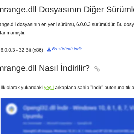
mrange.dll Dosyasının Diğer Sürüml
nge.dll dosyasının en yeni sürümü,
6.0.0.3
sürümüdür. Bu dosyan
lanmamıştır.
Bu sürümü indir
6.0.0.3 - 32 Bit (x86)

range.dll Nasıl İndirilir?

İlk olarak yukarıdaki
yeşil
arkaplana sahip "
İndir
" butonuna tıkla