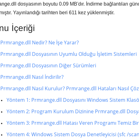
nge.dll dosyasının boyutu
0.09 MB'
dır. İndirme bağlantıları gün
ıştır. Yayınlandığı tarihten beri
611
kez yüklenmiştir.
u İçeriği
Prmrange.dll Nedir? Ne İşe Yarar?
Prmrange.dll Dosyasının Uyumlu Olduğu İşletim Sistemleri
Prmrange.dll Dosyasının Diğer Sürümleri
Prmrange.dll Nasıl İndirilir?
Prmrange.dll Nasıl Kurulur? Prmrange.dll Hataları Nasıl Çöz
Yöntem 1: Prmrange.dll Dosyasını Windows Sistem Kla
Yöntem 2: Program Kurulum Dizinine Prmrange.dll Dosy
Yöntem 3: Prmrange.dll Hatası Veren Programı Temiz Bi
Yöntem 4: Windows Sistem Dosya Denetleyicisi (sfc /sca