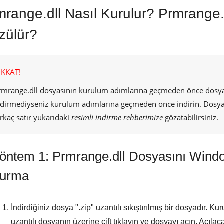
range.dll Nasıl Kurulur? Prmrange.d
zülür?
İKKAT!
rmrange.dll
dosyasının kurulum adımlarına geçmeden önce dosyay
ndirmediyseniz kurulum adımlarına geçmeden önce indirin. Dosya
irkaç satır yukarıdaki
resimli indirme rehberimize
gözatabilirsiniz.
öntem 1: Prmrange.dll Dosyasını Wind
urma
İndirdiğiniz dosya "
.zip
" uzantılı sıkıştırılmış bir dosyadır. 
uzantılı dosyanın üzerine çift tıklayın ve dosyayı açın. Açıla