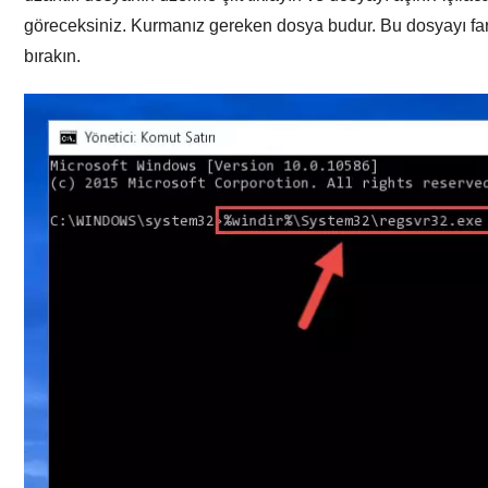
göreceksiniz. Kurmanız gereken dosya budur. Bu dosyayı far
bırakın.