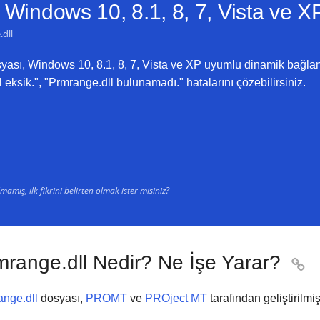
-
Windows 10, 8.1, 8, 7, Vista ve X
dll
ası, Windows 10, 8.1, 8, 7, Vista ve XP uyumlu dinamik bağlant
 eksik.", "Prmrange.dll bulunamadı." hatalarını çözebilirsiniz.
amış, ilk fikrini belirten olmak ister misiniz?
mrange.dll Nedir? Ne İşe Yarar?

nge.dll
dosyası,
PROMT
ve
PROject MT
tarafından geliştirilmişt