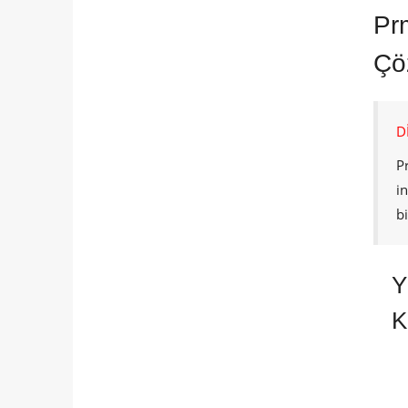
Prm
Çö
D
P
i
b
Y
K