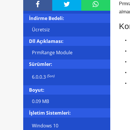



Prmra
almam
İndirme Bedeli:
Kon
Ücretsiz
Dll Açıklaması:
PrmRange Module
Sürümler:
(Son)
6.0.0.3
Boyut:
0.09 MB
İşletim Sistemleri:
Windows 10