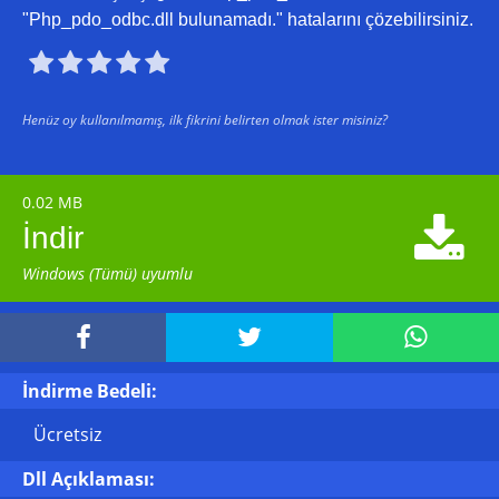
"Php_pdo_odbc.dll bulunamadı." hatalarını çözebilirsiniz.





Henüz oy kullanılmamış, ilk fikrini belirten olmak ister misiniz?
0.02 MB

İndir
Windows (Tümü) uyumlu



İndirme Bedeli:
Ücretsiz
Dll Açıklaması: