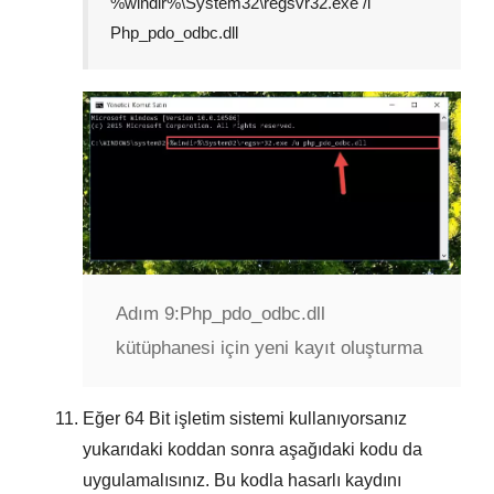
%windir%\System32\regsvr32.exe /i
Php_pdo_odbc.dll
Adım 9:
Php_pdo_odbc.dll
kütüphanesi için yeni kayıt oluşturma
Eğer
64 Bit
işletim sistemi kullanıyorsanız
yukarıdaki koddan sonra aşağıdaki kodu da
uygulamalısınız. Bu kodla hasarlı kaydını