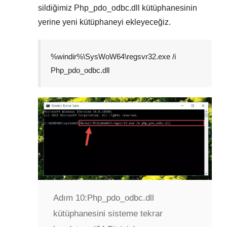
sildiğimiz
Php_pdo_odbc.dll
kütüphanesinin
yerine yeni kütüphaneyi ekleyeceğiz.
%windir%\SysWoW64\regsvr32.exe /i
Php_pdo_odbc.dll
Adım 10:
Php_pdo_odbc.dll
kütüphanesini sisteme tekrar