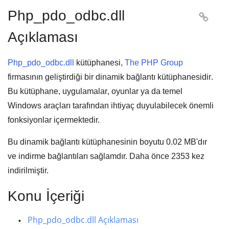
Php_pdo_odbc.dll

Açıklaması
Php_pdo_odbc.dll
kütüphanesi,
The PHP Group
firmasının geliştirdiği bir
dinamik bağlantı kütüphanesidir
.
Bu kütüphane,
uygulamalar
,
oyunlar
ya da
temel
Windows araçları
tarafından ihtiyaç duyulabilecek önemli
fonksiyonlar içermektedir.
Bu dinamik bağlantı kütüphanesinin boyutu
0.02 MB
'dır
ve indirme bağlantıları sağlamdır. Daha önce
2353
kez
indirilmiştir.
Konu İçeriği
Php_pdo_odbc.dll Açıklaması