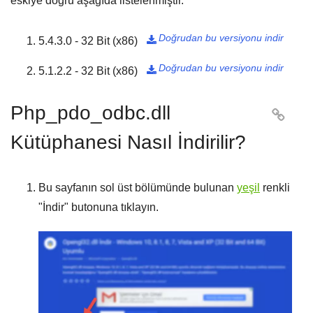
eskiye doğru aşağıda listelenmiştir.
Doğrudan bu versiyonu indir
5.4.3.0 - 32 Bit (x86)

Doğrudan bu versiyonu indir
5.1.2.2 - 32 Bit (x86)

Php_pdo_odbc.dll

Kütüphanesi Nasıl İndirilir?
Bu sayfanın sol üst bölümünde bulunan
yeşil
renkli
"
İndir
" butonuna tıklayın.