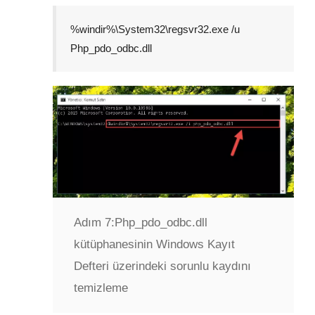
%windir%\System32\regsvr32.exe /u
Php_pdo_odbc.dll
Adım 7:
Php_pdo_odbc.dll
kütüphanesinin Windows Kayıt
Defteri üzerindeki sorunlu kaydını
temizleme