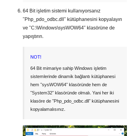
64 Bit
işletim sistemi kullanıyorsanız
"
Php_pdo_odbc.dll
" kütüphanesini kopyalayın
ve "
C:\Windows\sysWOW64
" klasörüne de
yapıştırın.
NOT!
64 Bit mimariye sahip Windows işletim
sistemlerinde dinamik bağlantı kütüphanesi
hem "
sysWOW64
" klasöründe hem de
"
System32
" klasöründe olmalı. Yani her iki
klasöre de "
Php_pdo_odbc.dll
" kütüphanesini
kopyalamalısınız.