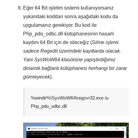
Eğer
64 Bit
işletim sistemi kullanıyorsanız
yukarıdaki koddan sonra aşağıdaki kodu da
uygulamanız gerekiyor. Bu kod ile
Php_pdo_odbc.dll
kütüphanesinin hasarlı
kaydını
64 Bit
için de sileceğiz (
Silme işlemi
sadece
Regedit
üzerindeki kayıtlarda olacak.
Yani
SysWoW64
klasörüne yapıştırdığımız
dinamik bağlantı kütüphanesi herhangi bir zarar
görmeyecek
).
%windir%\SysWoW64\regsvr32.exe /u
Php_pdo_odbc.dll