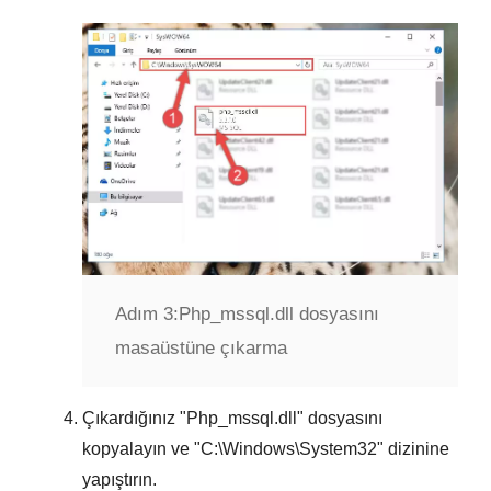
Adım 3:
Php_mssql.dll dosyasını
masaüstüne çıkarma
Çıkardığınız "
Php_mssql.dll
" dosyasını
kopyalayın ve "
C:\Windows\System32
" dizinine
yapıştırın.