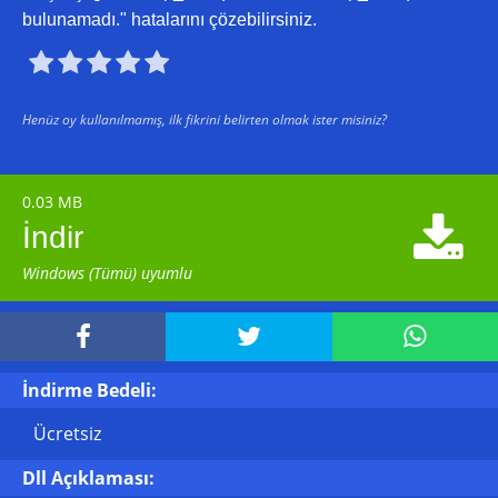
bulunamadı." hatalarını çözebilirsiniz.





Henüz oy kullanılmamış, ilk fikrini belirten olmak ister misiniz?
0.03 MB

İndir
Windows (Tümü) uyumlu



İndirme Bedeli:
Ücretsiz
Dll Açıklaması: