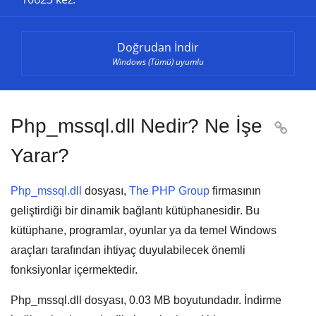
Doğrudan İndir
Windows (Tümü) uyumlu
Php_mssql.dll Nedir? Ne İşe

Yarar?
Php_mssql.dll
dosyası,
The PHP Group
firmasının
geliştirdiği bir
dinamik bağlantı kütüphanesidir
. Bu
kütüphane,
programlar
,
oyunlar
ya da
temel Windows
araçları
tarafından ihtiyaç duyulabilecek önemli
fonksiyonlar içermektedir.
Php_mssql.dll dosyası,
0.03 MB
boyutundadır. İndirme