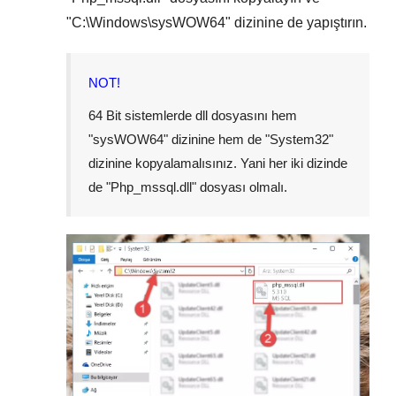
"
C:\Windows\sysWOW64
" dizinine de yapıştırın.
NOT!
64 Bit sistemlerde dll dosyasını hem
"
sysWOW64
" dizinine hem de "
System32
"
dizinine kopyalamalısınız. Yani her iki dizinde
de "
Php_mssql.dll
" dosyası olmalı.