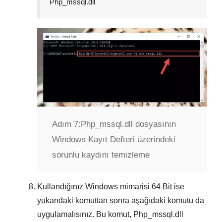
Php_mssql.dll
Adım 7:
Php_mssql.dll dosyasının
Windows Kayıt Defteri üzerindeki
sorunlu kaydını temizleme
Kullandığınız Windows mimarisi
64 Bit
ise
yukarıdaki komuttan sonra aşağıdaki komutu da
uygulamalısınız. Bu komut,
Php_mssql.dll