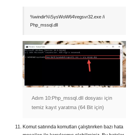
%windir%\SysWoW64\regsvr32.exe /i
Php_mssql.dll
Adım 10:
Php_mssql.dll dosyası için
temiz kayıt yaratma (64 Bit için)
Komut satırında komutları çalıştırırken bazı hata