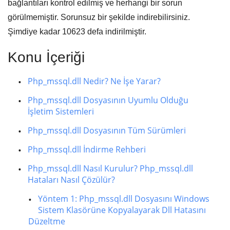
bağlantıları kontrol edilmiş ve herhangi bir sorun
görülmemiştir. Sorunsuz bir şekilde indirebilirsiniz.
Şimdiye kadar
10623
defa indirilmiştir.
Konu İçeriği
Php_mssql.dll Nedir? Ne İşe Yarar?
Php_mssql.dll Dosyasının Uyumlu Olduğu
İşletim Sistemleri
Php_mssql.dll Dosyasının Tüm Sürümleri
Php_mssql.dll İndirme Rehberi
Php_mssql.dll Nasıl Kurulur? Php_mssql.dll
Hataları Nasıl Çözülür?
Yöntem 1: Php_mssql.dll Dosyasını Windows
Sistem Klasörüne Kopyalayarak Dll Hatasını
Düzeltme