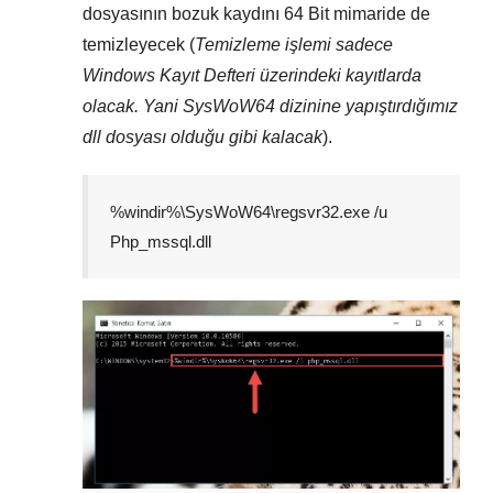
dosyasının bozuk kaydını
64 Bit
mimaride de
temizleyecek (
Temizleme işlemi sadece
Windows Kayıt Defteri
üzerindeki kayıtlarda
olacak. Yani
SysWoW64
dizinine yapıştırdığımız
dll dosyası olduğu gibi kalacak
).
%windir%\SysWoW64\regsvr32.exe /u
Php_mssql.dll