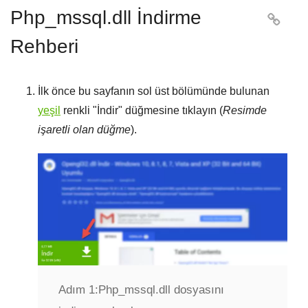
Php_mssql.dll İndirme

Rehberi
İlk önce bu sayfanın sol üst bölümünde bulunan
yeşil
renkli "
İndir
" düğmesine tıklayın (
Resimde
işaretli olan düğme
).
Adım 1:
Php_mssql.dll dosyasını