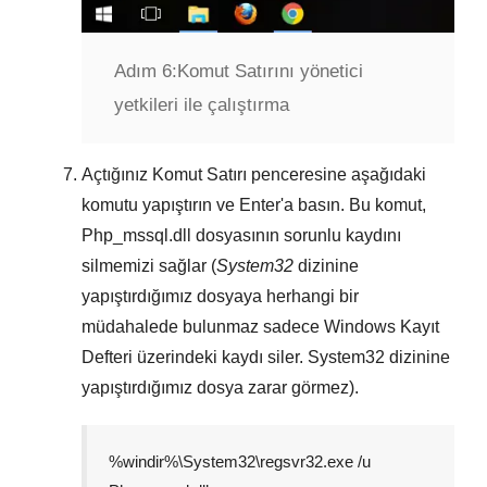
Adım 6:
Komut Satırını yönetici
yetkileri ile çalıştırma
Açtığınız
Komut Satırı
penceresine aşağıdaki
komutu yapıştırın ve
Enter
'a basın. Bu komut,
Php_mssql.dll
dosyasının sorunlu kaydını
silmemizi sağlar (
System32
dizinine
yapıştırdığımız dosyaya herhangi bir
müdahalede bulunmaz sadece
Windows Kayıt
Defteri
üzerindeki kaydı siler.
System32
dizinine
yapıştırdığımız dosya zarar görmez).
%windir%\System32\regsvr32.exe /u