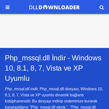


Php_mssql.dll İndir -
Windows
10, 8.1, 8, 7, Vista ve XP
Uyumlu
Php_mssql.dll indir.
Php_mssql.dll dosyası, Windows 10,
8.1, 8, 7, Vista ve XP uyumlu dinamik bağlantı
kütüphanesidir. Bu dosyayı indirip sisteminize kurarak
karşılaştığınız "Php_mssql.dll eksik.", "Php_mssql.dll