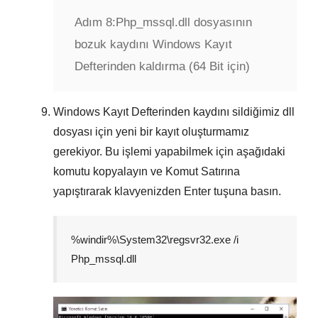
Adım 8:
Php_mssql.dll dosyasının
bozuk kaydını Windows Kayıt
Defterinden kaldırma (64 Bit için)
Windows Kayıt Defterinden kaydını sildiğimiz dll
dosyası için yeni bir kayıt oluşturmamız
gerekiyor. Bu işlemi yapabilmek için aşağıdaki
komutu kopyalayın ve
Komut Satırına
yapıştırarak klavyenizden
Enter
tuşuna basın.
%windir%\System32\regsvr32.exe /i
Php_mssql.dll