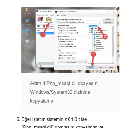
Adım 4:
Php_mssql.dll dosyasını
Windows/System32 dizinine
kopyalama
Eğer işletim sisteminiz
64 Bit
ise
"
Php_mssql.dll
" dosyasını kopyalayın ve