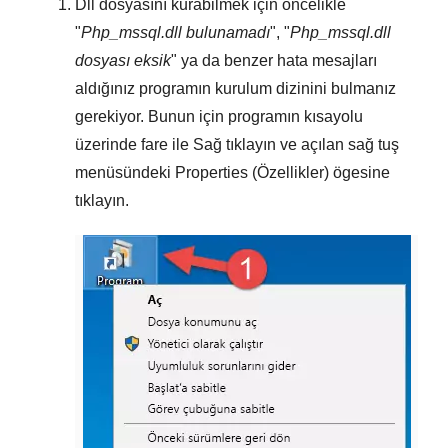
Dll dosyasını kurabilmek için öncelikle
"
Php_mssql.dll bulunamadı
", "
Php_mssql.dll
dosyası eksik
" ya da benzer hata mesajları
aldığınız programın kurulum dizinini bulmanız
gerekiyor. Bunun için programın kısayolu
üzerinde fare ile
Sağ tıklayın
ve açılan sağ tuş
menüsündeki
Properties (Özellikler)
ögesine
tıklayın.