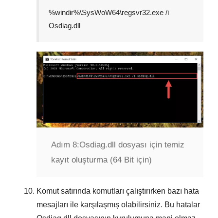
%windir%\SysWoW64\regsvr32.exe /i
Osdiag.dll
Adım 8:
Osdiag.dll dosyası için temiz
kayıt oluşturma (64 Bit için)
Komut satırında komutları çalıştırırken bazı hata
mesajları ile karşılaşmış olabilirsiniz. Bu hatalar