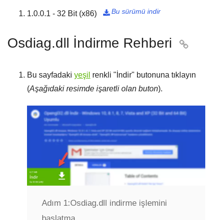
Bu sürümü indir
1.0.0.1 - 32 Bit (x86)

Osdiag.dll İndirme Rehberi

Bu sayfadaki
yeşil
renkli "
İndir
" butonuna tıklayın
(
Aşağıdaki resimde işaretli olan buton
).
Adım 1:
Osdiag.dll indirme işlemini
başlatma