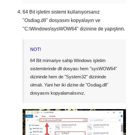
64 Bit
işletim sistemi kullanıyorsanız
"
Osdiag.dll
" dosyasını kopyalayın ve
"
C:\Windows\sysWOW64
" dizinine de yapıştırın.
NOT!
64 Bit mimariye sahip Windows işletim
sistemlerinde dll dosyası hem "
sysWOW64
"
dizininde hem de "
System32
" dizininde
olmalı. Yani her iki dizine de "
Osdiag.dll
"
dosyasını kopyalamalısınız.