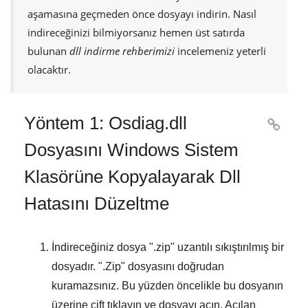
aşamasına geçmeden önce dosyayı indirin. Nasıl
indireceğinizi bilmiyorsanız hemen üst satırda
bulunan
dll indirme rehberimizi
incelemeniz yeterli
olacaktır.
Yöntem 1: Osdiag.dll

Dosyasını Windows Sistem
Klasörüne Kopyalayarak Dll
Hatasını Düzeltme
İndireceğiniz dosya "
.zip
" uzantılı sıkıştırılmış bir
dosyadır. "
.Zip
" dosyasını doğrudan
kuramazsınız. Bu yüzden öncelikle bu dosyanın
üzerine çift tıklayın ve dosyayı açın. Açılan