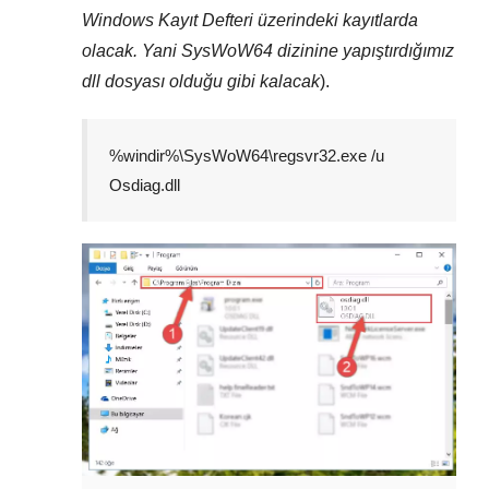
Windows Kayıt Defteri
üzerindeki kayıtlarda
olacak. Yani
SysWoW64
dizinine yapıştırdığımız
dll dosyası olduğu gibi kalacak
).
%windir%\SysWoW64\regsvr32.exe /u
Osdiag.dll