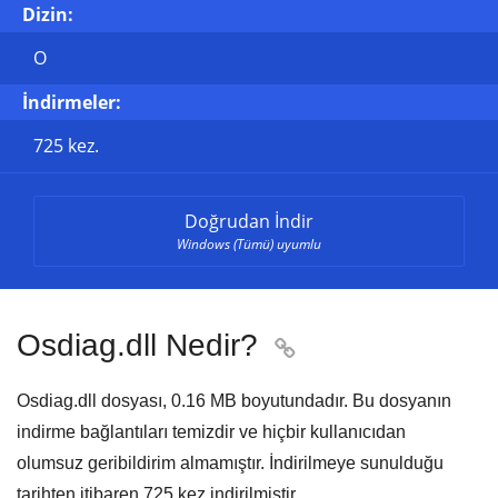
Dizin:
O
İndirmeler:
725 kez.
Doğrudan İndir
Windows (Tümü) uyumlu
Osdiag.dll Nedir?

Osdiag.dll dosyası,
0.16 MB
boyutundadır. Bu dosyanın
indirme bağlantıları temizdir ve hiçbir kullanıcıdan
olumsuz geribildirim almamıştır. İndirilmeye sunulduğu
tarihten itibaren
725
kez indirilmiştir.