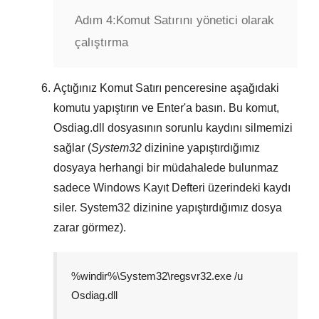
Adım 4:
Komut Satırını yönetici olarak
çalıştırma
Açtığınız
Komut Satırı
penceresine aşağıdaki
komutu yapıştırın ve
Enter
'a basın. Bu komut,
Osdiag.dll
dosyasının sorunlu kaydını silmemizi
sağlar (
System32
dizinine yapıştırdığımız
dosyaya herhangi bir müdahalede bulunmaz
sadece
Windows Kayıt Defteri
üzerindeki kaydı
siler.
System32
dizinine yapıştırdığımız dosya
zarar görmez).
%windir%\System32\regsvr32.exe /u
Osdiag.dll