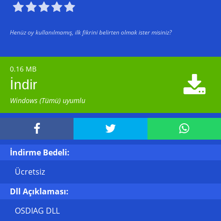





Henüz oy kullanılmamış, ilk fikrini belirten olmak ister misiniz?
0.16 MB

İndir
Windows (Tümü) uyumlu



İndirme Bedeli:
Ücretsiz
Dll Açıklaması:
OSDIAG DLL