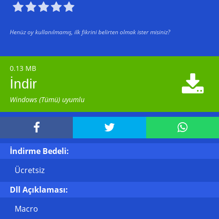





Henüz oy kullanılmamış, ilk fikrini belirten olmak ister misiniz?
0.13 MB

İndir
Windows (Tümü) uyumlu



İndirme Bedeli:
Ücretsiz
Dll Açıklaması:
Macro