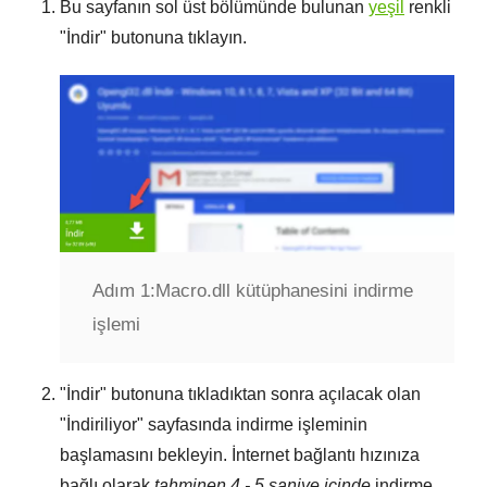
Bu sayfanın sol üst bölümünde bulunan
yeşil
renkli
"
İndir
" butonuna tıklayın.
Adım 1:
Macro.dll kütüphanesini indirme
işlemi
"
İndir
" butonuna tıkladıktan sonra açılacak olan
"
İndiriliyor
" sayfasında indirme işleminin
başlamasını bekleyin. İnternet bağlantı hızınıza
bağlı olarak
tahminen 4 - 5 saniye içinde
indirme