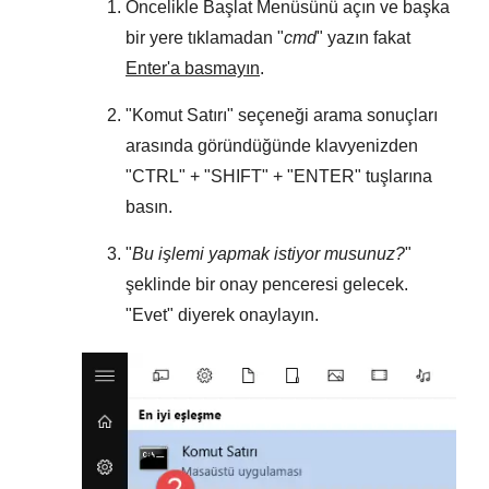
Öncelikle
Başlat Menüsünü
açın ve başka
bir yere tıklamadan "
cmd
" yazın fakat
Enter'a basmayın
.
"
Komut Satırı
" seçeneği arama sonuçları
arasında göründüğünde klavyenizden
"
CTRL
" + "
SHIFT
" + "
ENTER
" tuşlarına
basın.
"
Bu işlemi yapmak istiyor musunuz?
"
şeklinde bir onay penceresi gelecek.
"
Evet
" diyerek onaylayın.