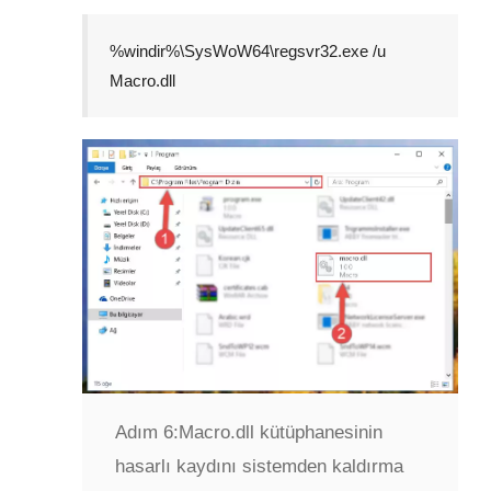
%windir%\SysWoW64\regsvr32.exe /u
Macro.dll
Adım 6:
Macro.dll kütüphanesinin
hasarlı kaydını sistemden kaldırma