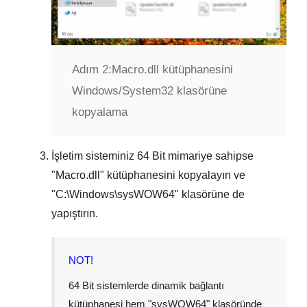
Adım 2:
Macro.dll kütüphanesini
Windows/System32 klasörüne
kopyalama
İşletim sisteminiz
64 Bit
mimariye sahipse
"
Macro.dll
" kütüphanesini kopyalayın ve
"
C:\Windows\sysWOW64
" klasörüne de
yapıştırın.
NOT!
64 Bit sistemlerde dinamik bağlantı
kütüphanesi hem "
sysWOW64
" klasöründe