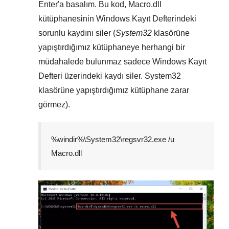
Enter
'a basalım. Bu kod,
Macro.dll
kütüphanesinin
Windows Kayıt Defterindeki
sorunlu kaydını siler (
System32
klasörüne
yapıştırdığımız kütüphaneye herhangi bir
müdahalede bulunmaz sadece
Windows Kayıt
Defteri
üzerindeki kaydı siler.
System32
klasörüne yapıştırdığımız kütüphane zarar
görmez).
%windir%\System32\regsvr32.exe /u
Macro.dll