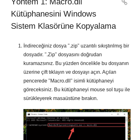
Yöntem 1: Macro.dll

Kütüphanesini Windows
Sistem Klasörüne Kopyalama
İndireceğiniz dosya "
.zip
" uzantılı sıkıştırılmış bir
dosyadır. "
.Zip
" dosyasını doğrudan
kuramazsınız. Bu yüzden öncelikle bu dosyanın
üzerine çift tıklayın ve dosyayı açın. Açılan
pencerede "
Macro.dll
" isimli kütüphaneyi
göreceksiniz. Bu kütüphaneyi mouse sol tuşu ile
sürükleyerek masaüstüne bırakın.