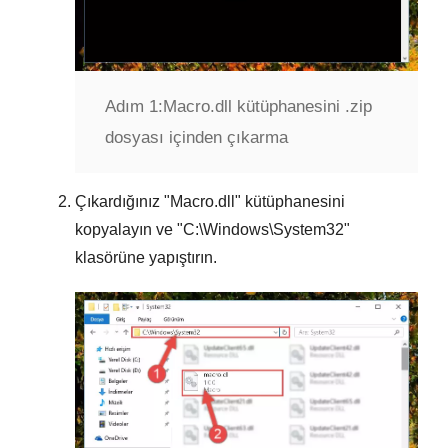
Adım 1:
Macro.dll kütüphanesini .zip
dosyası içinden çıkarma
Çıkardığınız "
Macro.dll
" kütüphanesini
kopyalayın ve "
C:\Windows\System32
"
klasörüne yapıştırın.