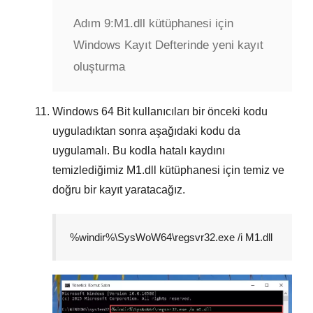
Adım 9:
M1.dll kütüphanesi için
Windows Kayıt Defterinde yeni kayıt
oluşturma
Windows
64 Bit
kullanıcıları bir önceki kodu
uyguladıktan sonra aşağıdaki kodu da
uygulamalı. Bu kodla hatalı kaydını
temizlediğimiz
M1.dll
kütüphanesi için temiz ve
doğru bir kayıt yaratacağız.
%windir%\SysWoW64\regsvr32.exe /i M1.dll