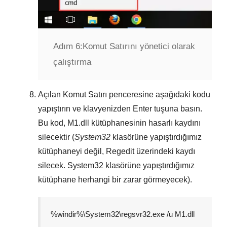
Adım 6:
Komut Satırını yönetici olarak
çalıştırma
Açılan
Komut Satırı
penceresine aşağıdaki kodu
yapıştırın ve klavyenizden
Enter
tuşuna basın.
Bu kod,
M1.dll
kütüphanesinin hasarlı kaydını
silecektir (
System32
klasörüne yapıştırdığımız
kütüphaneyi değil,
Regedit
üzerindeki kaydı
silecek.
System32
klasörüne yapıştırdığımız
kütüphane herhangi bir zarar görmeyecek).
%windir%\System32\regsvr32.exe /u M1.dll