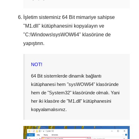
İşletim sisteminiz
64 Bit
mimariye sahipse
"
M1.dll
" kütüphanesini kopyalayın ve
"
C:\Windows\sysWOW64
" klasörüne de
yapıştırın.
NOT!
64 Bit sistemlerde dinamik bağlantı
kütüphanesi hem "
sysWOW64
" klasöründe
hem de "
System32
" klasöründe olmalı. Yani
her iki klasöre de "
M1.dll
" kütüphanesini
kopyalamalısınız.