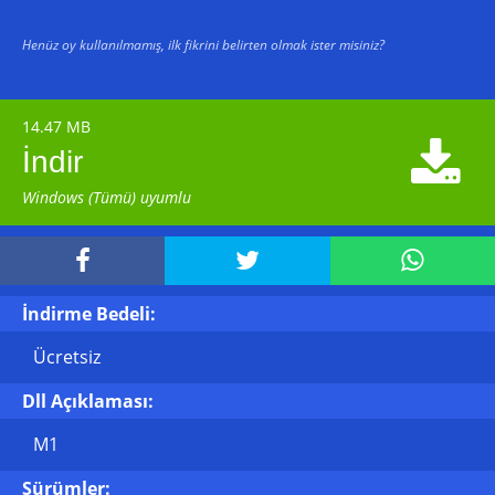
Henüz oy kullanılmamış, ilk fikrini belirten olmak ister misiniz?
14.47 MB

İndir
Windows (Tümü) uyumlu



İndirme Bedeli:
Ücretsiz
Dll Açıklaması:
M1
Sürümler: