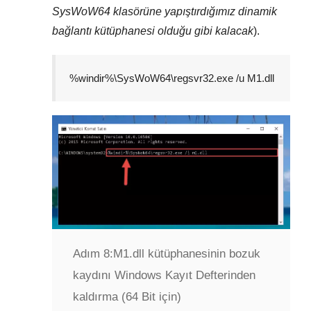
SysWoW64
klasörüne yapıştırdığımız dinamik
bağlantı kütüphanesi olduğu gibi kalacak
).
%windir%\SysWoW64\regsvr32.exe /u M1.dll
Adım 8:
M1.dll kütüphanesinin bozuk
kaydını Windows Kayıt Defterinden
kaldırma (64 Bit için)