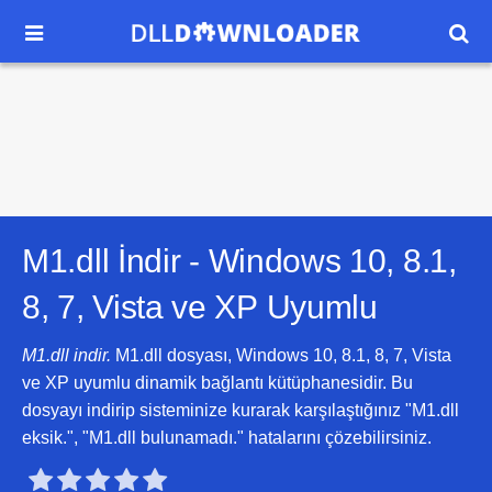


M1.dll İndir -
Windows 10, 8.1,
8, 7, Vista ve XP
Uyumlu
M1.dll indir.
M1.dll dosyası, Windows 10, 8.1, 8, 7, Vista
ve XP uyumlu dinamik bağlantı kütüphanesidir. Bu
dosyayı indirip sisteminize kurarak karşılaştığınız "M1.dll
eksik.", "M1.dll bulunamadı." hatalarını çözebilirsiniz.




