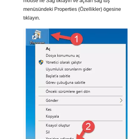
mouse ile
Sağ tıklayın
ve açılan sağ tuş
menüsündeki
Properties (Özellikler)
ögesine
tıklayın.