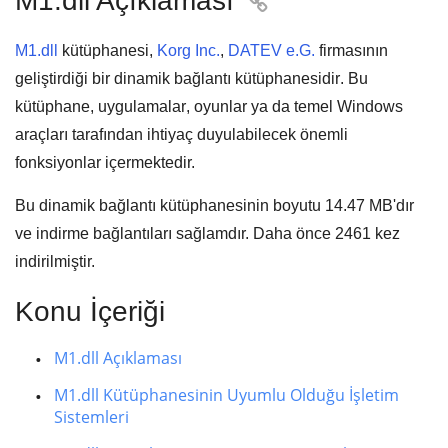
M1.dll Açıklaması

M1.dll
kütüphanesi,
Korg Inc.
,
DATEV e.G.
firmasının
geliştirdiği bir
dinamik bağlantı kütüphanesidir
. Bu
kütüphane,
uygulamalar
,
oyunlar
ya da
temel Windows
araçları
tarafından ihtiyaç duyulabilecek önemli
fonksiyonlar içermektedir.
Bu dinamik bağlantı kütüphanesinin boyutu
14.47 MB
'dır
ve indirme bağlantıları sağlamdır. Daha önce
2461
kez
indirilmiştir.
Konu İçeriği
M1.dll Açıklaması
M1.dll Kütüphanesinin Uyumlu Olduğu İşletim
Sistemleri