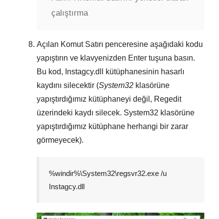
çalıştırma
Açılan
Komut Satırı
penceresine aşağıdaki kodu
yapıştırın ve klavyenizden
Enter
tuşuna basın.
Bu kod,
Instagcy.dll
kütüphanesinin hasarlı
kaydını silecektir (
System32
klasörüne
yapıştırdığımız kütüphaneyi değil,
Regedit
üzerindeki kaydı silecek.
System32
klasörüne
yapıştırdığımız kütüphane herhangi bir zarar
görmeyecek).
%windir%\System32\regsvr32.exe /u
Instagcy.dll