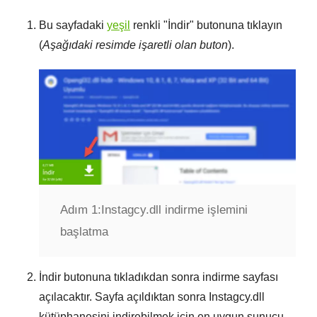
Bu sayfadaki
yeşil
renkli "
İndir
" butonuna tıklayın
(
Aşağıdaki resimde işaretli olan buton
).
Adım 1:
Instagcy.dll indirme işlemini
başlatma
İndir
butonuna tıkladıkdan sonra indirme sayfası
açılacaktır. Sayfa açıldıktan sonra
Instagcy.dll
kütüphanesini indirebilmek için en uygun sunucu