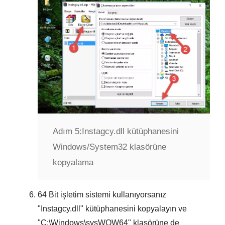
Adım 5:
Instagcy.dll kütüphanesini
Windows/System32 klasörüne
kopyalama
64 Bit
işletim sistemi kullanıyorsanız
"
Instagcy.dll
" kütüphanesini kopyalayın ve
"
C:\Windows\sysWOW64
" klasörüne de