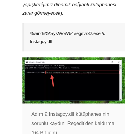
yapıştırdığımız dinamik bağlantı kütüphanesi
zarar görmeyecek
).
%windir%\SysWoW64\regsvr32.exe /u
Instagcy.dll
Adım 9:
Instagcy.dll kütüphanesinin
sorunlu kaydını Regedit'den kaldırma
(64 Bit için)