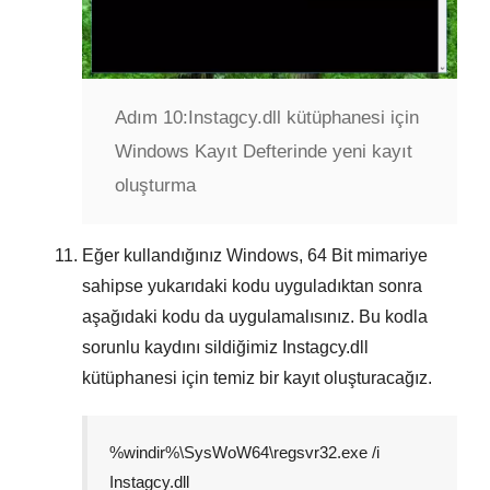
Adım 10:
Instagcy.dll kütüphanesi için
Windows Kayıt Defterinde yeni kayıt
oluşturma
Eğer kullandığınız Windows,
64 Bit
mimariye
sahipse yukarıdaki kodu uyguladıktan sonra
aşağıdaki kodu da uygulamalısınız. Bu kodla
sorunlu kaydını sildiğimiz
Instagcy.dll
kütüphanesi için temiz bir kayıt oluşturacağız.
%windir%\SysWoW64\regsvr32.exe /i
Instagcy.dll