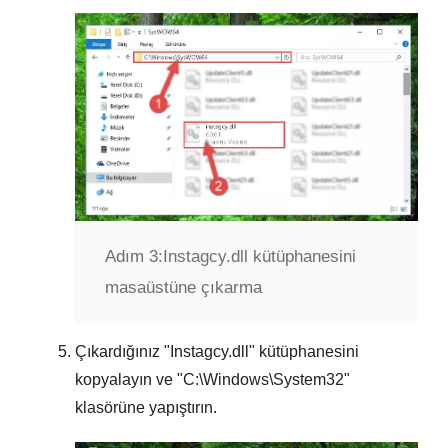
Adım 3:
Instagcy.dll kütüphanesini
masaüstüne çıkarma
Çıkardığınız "
Instagcy.dll
" kütüphanesini
kopyalayın ve "
C:\Windows\System32
"
klasörüne yapıştırın.