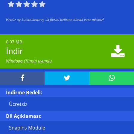





Henüz oy kullanılmamış, ilk fikrini belirten olmak ister misiniz?
0.07 MB

İndir
Windows (Tümü) uyumlu



İndirme Bedeli:
Ücretsiz
Dll Açıklaması:
SnapIns Module