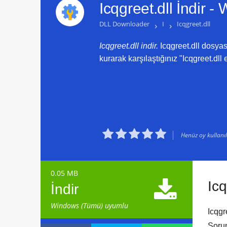
Icqgreet.dll İndir -
W
DLL Downloader
›
I
›
Icqgreet.dll
Icqgreet.dll indir.
Icqgreet.dll dosyas
kurarak karşılaştığınız "Icqgreet.dll 





Henüz oy kullanılm
0.05 MB

Icq
İndir
Windows (Tümü) uyumlu
Icqgr
Sorun