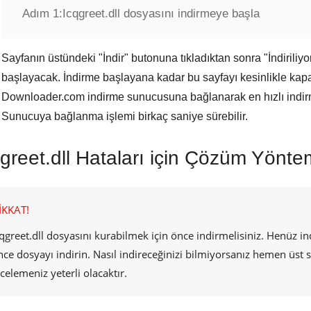
Adım 1:
Icqgreet.dll dosyasını indirmeye başla
Sayfanın üstündeki "
İndir
" butonuna tıkladıktan sonra "
İndiriliyo
başlayacak. İndirme başlayana kadar bu sayfayı kesinlikle kap
Downloader.com
indirme sunucusuna bağlanarak en hızlı indi
Sunucuya bağlanma işlemi birkaç saniye sürebilir.
greet.dll Hataları için Çözüm Yöntem
İKKAT!
qgreet.dll
dosyasını kurabilmek için önce indirmelisiniz. Henüz
nce dosyayı indirin. Nasıl indireceğinizi bilmiyorsanız hemen üst
ncelemeniz yeterli olacaktır.