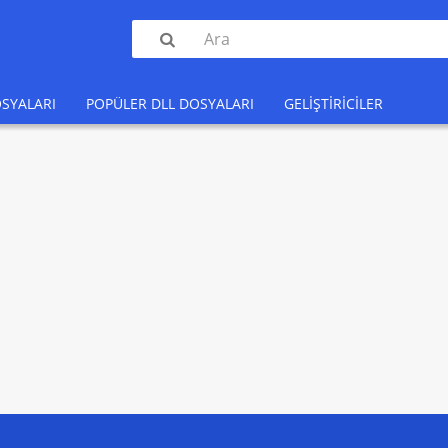

SYALARI
POPÜLER DLL DOSYALARI
GELIŞTIRICILER