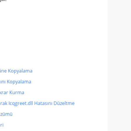
rüne Kopyalama
sını Kopyalama
ekrar Kurma
ak Icqgreet.dll Hatasını Düzeltme
Çözümü
ri