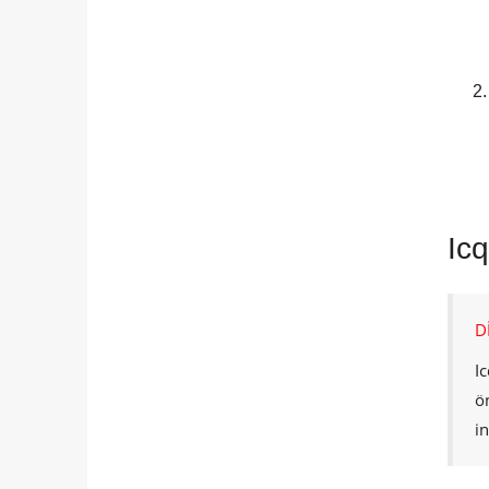
Icq
D
Ic
ö
i