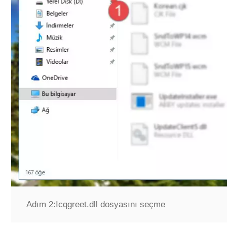
Adım 2:
Icqgreet.dll dosyasını seçme