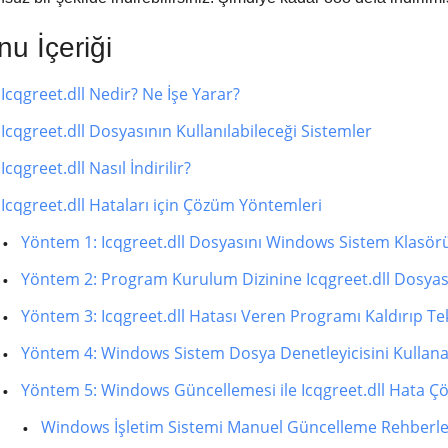
u İçeriği
Icqgreet.dll Nedir? Ne İşe Yarar?
Icqgreet.dll Dosyasının Kullanılabileceği Sistemler
Icqgreet.dll Nasıl İndirilir?
Icqgreet.dll Hataları için Çözüm Yöntemleri
Yöntem 1: Icqgreet.dll Dosyasını Windows Sistem Klasö
Yöntem 2: Program Kurulum Dizinine Icqgreet.dll Dosya
Yöntem 3: Icqgreet.dll Hatası Veren Programı Kaldırıp T
Yöntem 4: Windows Sistem Dosya Denetleyicisini Kullanar
Yöntem 5: Windows Güncellemesi ile Icqgreet.dll Hata 
Windows İşletim Sistemi Manuel Güncelleme Rehberle