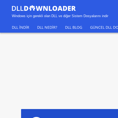
Windows için gerekli olan DLL ve diğer Sistem Dosyalarını indir
DLL INDIR
DLL NEDIR?
DLL BLOG
GÜNCEL DLL DO