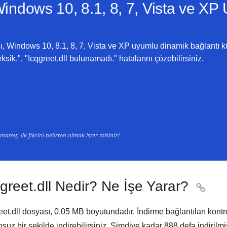
indows 10, 8.1, 8, 7, Vista ve XP
ı, Windows 10, 8.1, 8, 7, Vista ve XP uyumlu dinamik bağlantı k
eksik.", "Icqgreet.dll bulunamadı." hatalarını çözebilirsiniz.
amış, ilk fikrini belirten olmak ister misiniz?
greet.dll Nedir? Ne İşe Yarar?

eet.dll dosyası,
0.05 MB
boyutundadır. İndirme bağlantıları kontr
suz bir şekilde indirebilirsiniz. Şimdiye kadar
888
defa indirilmiş