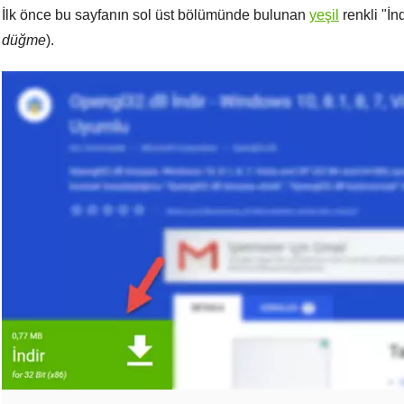
İlk önce bu sayfanın sol üst bölümünde bulunan
yeşil
renkli "
İnd
düğme
).