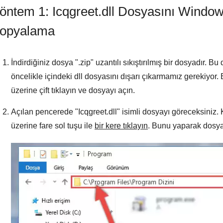
öntem 1: Icqgreet.dll Dosyasını Windo
opyalama
İndirdiğiniz dosya "
.zip
" uzantılı sıkıştırılmış bir dosyadır.
öncelikle içindeki dll dosyasını dışarı çıkarmamız gerekiyor.
üzerine çift tıklayın ve dosyayı açın.
Açılan pencerede "
Icqgreet.dll
" isimli dosyayı göreceksiniz
üzerine fare sol tuşu ile
bir kere tıklayın
. Bunu yaparak dosya