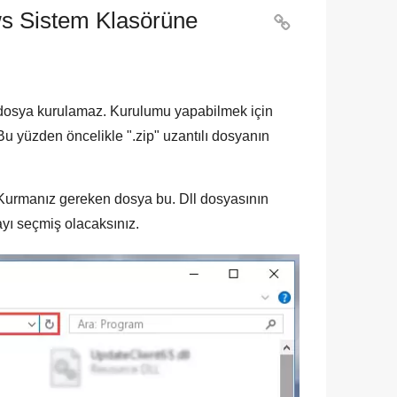
ws Sistem Klasörüne

 Bu dosya kurulamaz. Kurulumu yapabilmek için
 Bu yüzden öncelikle "
.zip
" uzantılı dosyanın
. Kurmanız gereken dosya bu. Dll dosyasının
yı seçmiş olacaksınız.