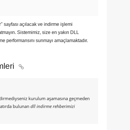
r
" sayfası açılacak ve indirme işlemi
atmayın. Sistemimiz, size en yakın
DLL
rme performansını sunmayı amaçlamaktadır.
leri

 indirmediyseniz kurulum aşamasına geçmeden
 satırda bulunan
dll indirme rehberimizi