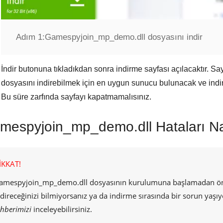
Adım 1:
Gamespyjoin_mp_demo.dll dosyasını indir
İndir
butonuna tıkladıkdan sonra indirme sayfası açılacaktır. Sa
dosyasını indirebilmek için en uygun sunucu bulunacak ve indir
Bu süre zarfında sayfayı kapatmamalısınız.
mespyjoin_mp_demo.dll Hataları Na
İKKAT!
amespyjoin_mp_demo.dll
dosyasının kurulumuna başlamadan önce
ndireceğinizi bilmiyorsanız ya da indirme sırasında bir sorun yaşıy
ehberimizi
inceleyebilirsiniz.