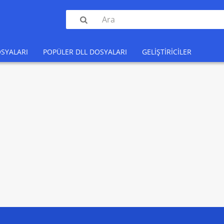

SYALARI
POPÜLER DLL DOSYALARI
GELIŞTIRICILER