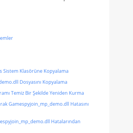
temler
s Sistem Klasörüne Kopyalama
demo.dll Dosyasını Kopyalama
amı Temiz Bir Şekilde Yeniden Kurma
narak Gamespyjoin_mp_demo.dll Hatasını
mespyjoin_mp_demo.dll Hatalarından