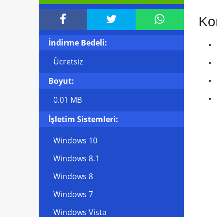



Kon
İndirme Bedeli:
Ücretsiz
Boyut:
0.01 MB
İşletim Sistemleri:
Windows 10
Windows 8.1
Windows 8
Windows 7
Windows Vista