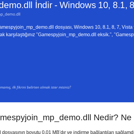
mo.dll İndir -
Windows 10, 8.1, 8
p_demo.dll
mespyjoin_mp_demo.dll dosyası, Windows 10, 8.1, 8, 7, Vista 
arak karşılaştığınız "Gamespyjoin_mp_demo.dll eksik.", "Games
amış, ilk fikrini belirten olmak ister misiniz?
mespyjoin_mp_demo.dll Nedir? Ne 
l dosyasının boyutu
0.01 MB
'dır ve indirme bağlantıları sağlam