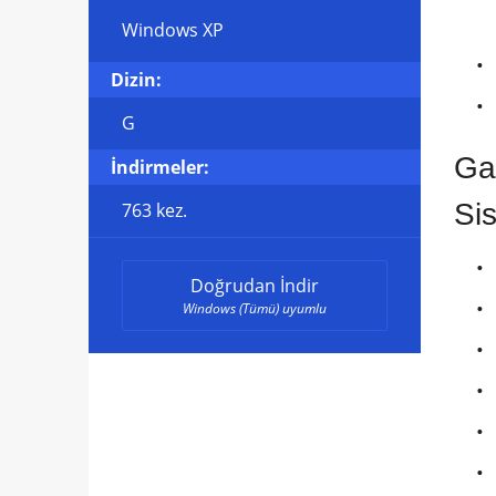
Windows XP
Dizin:
G
Ga
İndirmeler:
Si
763 kez.
Doğrudan İndir
Windows (Tümü) uyumlu