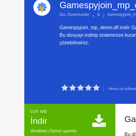
Gamespyjoin_mp_de
DLL Downloader
›
G
›
Gamespyjoin_m
Gamespyjoin_mp_demo.dll indir.
Ga
Bu dosyayı indirip sisteminize kur
çözebilirsiniz.





Henüz oy kullanılm
0.01 MB

Ga
İndir
Windows (Tümü) uyumlu
Bu dl