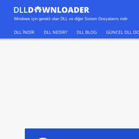
Windows için gerekli olan DLL ve diğer Sistem Dosyalarını indir
DLL INDIR
DLL NEDIR?
DLL BLOG
GÜNCEL DLL DO