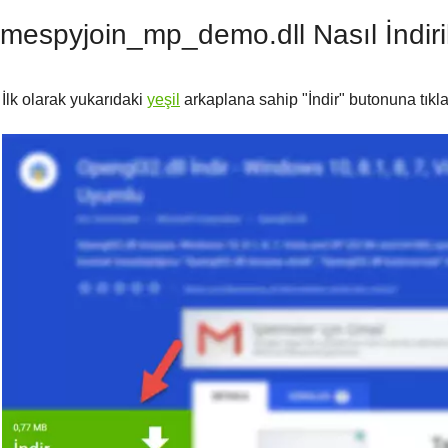
mespyjoin_mp_demo.dll Nasıl İndiril
İlk olarak yukarıdaki
yeşil
arkaplana sahip "
İndir
" butonuna tıkla