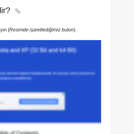
ir?

yın (
Resimde işaretlediğimiz buton
).