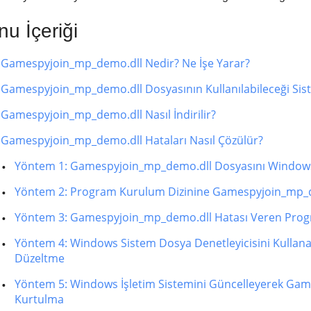
u İçeriği
Gamespyjoin_mp_demo.dll Nedir? Ne İşe Yarar?
Gamespyjoin_mp_demo.dll Dosyasının Kullanılabileceği Sis
Gamespyjoin_mp_demo.dll Nasıl İndirilir?
Gamespyjoin_mp_demo.dll Hataları Nasıl Çözülür?
Yöntem 1: Gamespyjoin_mp_demo.dll Dosyasını Window
Yöntem 2: Program Kurulum Dizinine Gamespyjoin_mp_
Yöntem 3: Gamespyjoin_mp_demo.dll Hatası Veren Progr
Yöntem 4: Windows Sistem Dosya Denetleyicisini Kulla
Düzeltme
Yöntem 5: Windows İşletim Sistemini Güncelleyerek Ga
Kurtulma