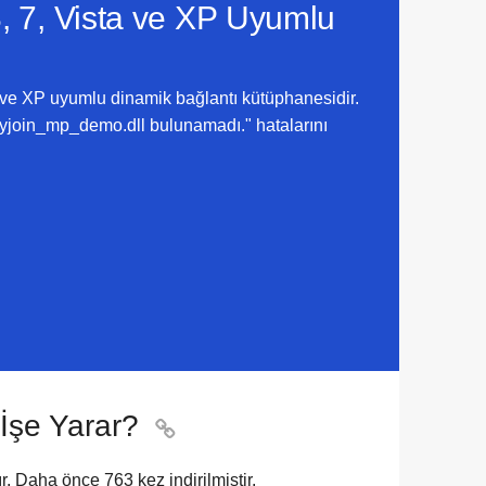
, 7, Vista ve XP
Uyumlu
ve XP uyumlu dinamik bağlantı kütüphanesidir.
pyjoin_mp_demo.dll bulunamadı." hatalarını
İşe Yarar?

dır. Daha önce
763
kez indirilmiştir.