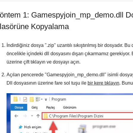
öntem 1: Gamespyjoin_mp_demo.dll D
lasörüne Kopyalama
İndirdiğiniz dosya "
.zip
" uzantılı sıkıştırılmış bir dosyadır.
öncelikle içindeki dll dosyasını dışarı çıkarmamız gerekiyor.
üzerine çift tıklayın ve dosyayı açın.
Açılan pencerede "
Gamespyjoin_mp_demo.dll
" isimli dosy
Dll dosyasının üzerine fare sol tuşu ile
bir kere tıklayın
. Bunu