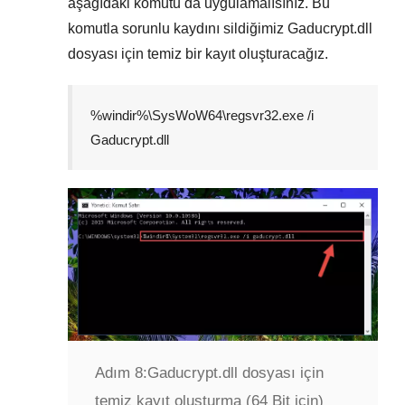
aşağıdaki komutu da uygulamalısınız. Bu
komutla sorunlu kaydını sildiğimiz
Gaducrypt.dll
dosyası için temiz bir kayıt oluşturacağız.
%windir%\SysWoW64\regsvr32.exe /i
Gaducrypt.dll
Adım 8:
Gaducrypt.dll dosyası için
temiz kayıt oluşturma (64 Bit için)