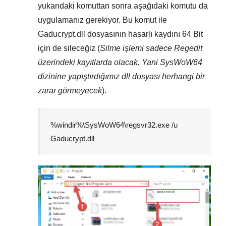
yukarıdaki komuttan sonra aşağıdaki komutu da
uygulamanız gerekiyor. Bu komut ile
Gaducrypt.dll
dosyasının hasarlı kaydını
64 Bit
için de sileceğiz (
Silme işlemi sadece
Regedit
üzerindeki kayıtlarda olacak. Yani
SysWoW64
dizinine yapıştırdığımız dll dosyası herhangi bir
zarar görmeyecek
).
%windir%\SysWoW64\regsvr32.exe /u
Gaducrypt.dll