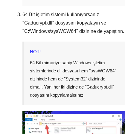
64 Bit
işletim sistemi kullanıyorsanız
"
Gaducrypt.dll
" dosyasını kopyalayın ve
"
C:\Windows\sysWOW64
" dizinine de yapıştırın.
NOT!
64 Bit mimariye sahip Windows işletim
sistemlerinde dll dosyası hem "
sysWOW64
"
dizininde hem de "
System32
" dizininde
olmalı. Yani her iki dizine de "
Gaducrypt.dll
"
dosyasını kopyalamalısınız.