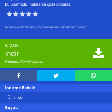
bulunamadı." hatalarını çözebilirsiniz.





Henüz oy kullanılmamış, ilk fikrini belirten olmak ister misiniz?
0.12 MB

İndir
Windows (Tümü) uyumlu



İndirme Bedeli:
Ücretsiz
Boyut: