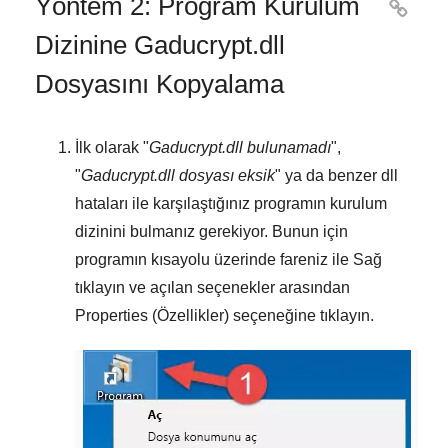
Yöntem 2: Program Kurulum

Dizinine Gaducrypt.dll
Dosyasını Kopyalama
İlk olarak "
Gaducrypt.dll bulunamadı
",
"
Gaducrypt.dll dosyası eksik
" ya da benzer dll
hataları ile karşılaştığınız programın kurulum
dizinini bulmanız gerekiyor. Bunun için
programın kısayolu üzerinde fareniz ile
Sağ
tıklayın
ve açılan seçenekler arasından
Properties (Özellikler)
seçeneğine tıklayın.