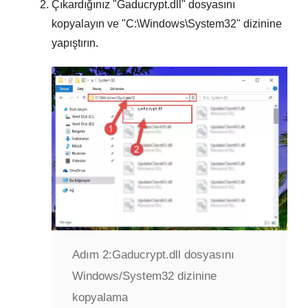
Çıkardığınız "
Gaducrypt.dll
" dosyasını
kopyalayın ve "
C:\Windows\System32
" dizinine
yapıştırın.
Adım 2:
Gaducrypt.dll dosyasını
Windows/System32 dizinine
kopyalama