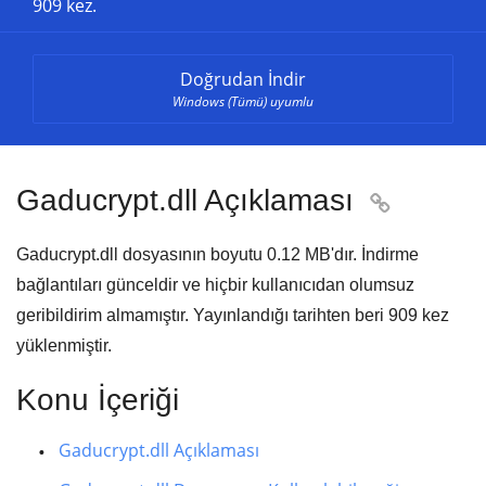
909 kez.
Doğrudan İndir
Windows (Tümü) uyumlu
Gaducrypt.dll Açıklaması

Gaducrypt.dll dosyasının boyutu
0.12 MB'
dır. İndirme
bağlantıları günceldir ve hiçbir kullanıcıdan olumsuz
geribildirim almamıştır. Yayınlandığı tarihten beri
909
kez
yüklenmiştir.
Konu İçeriği
Gaducrypt.dll Açıklaması