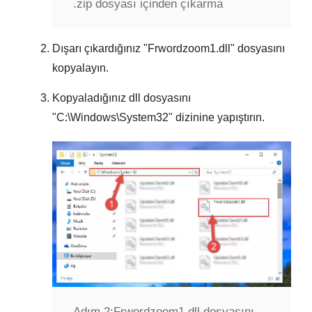
.zip dosyası içinden çıkarma
Dışarı çıkardığınız "
Frwordzoom1.dll
" dosyasını
kopyalayın.
Kopyaladığınız dll dosyasını
"
C:\Windows\System32
" dizinine yapıştırın.
Adım 2:
Frwordzoom1.dll dosyasını