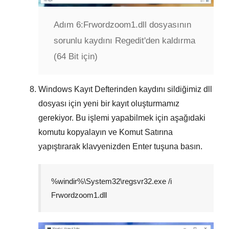
Adım 6:
Frwordzoom1.dll dosyasının
sorunlu kaydını Regedit'den kaldırma
(64 Bit için)
Windows Kayıt Defterinden kaydını sildiğimiz dll
dosyası için yeni bir kayıt oluşturmamız
gerekiyor. Bu işlemi yapabilmek için aşağıdaki
komutu kopyalayın ve
Komut Satırına
yapıştırarak klavyenizden
Enter
tuşuna basın.
%windir%\System32\regsvr32.exe /i
Frwordzoom1.dll