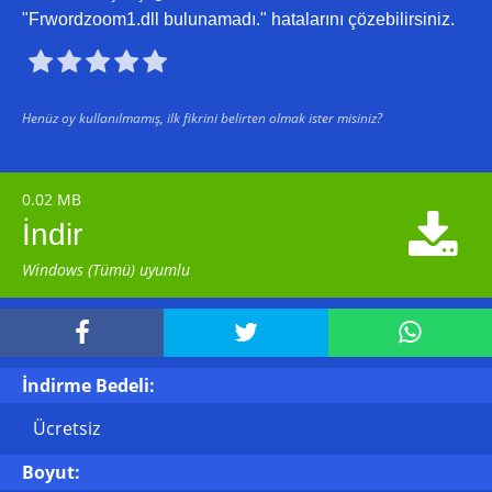
"Frwordzoom1.dll bulunamadı." hatalarını çözebilirsiniz.





Henüz oy kullanılmamış, ilk fikrini belirten olmak ister misiniz?
0.02 MB

İndir
Windows (Tümü) uyumlu



İndirme Bedeli:
Ücretsiz
Boyut: