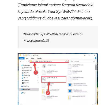
(
Temizleme işlemi sadece
Regedit
üzerindeki
kayıtlarda olacak. Yani
SysWoW64
dizinine
yapıştırdığımız dll dosyası zarar görmeyecek
).
%windir%\SysWoW64\regsvr32.exe /u
Frwordzoom1.dll