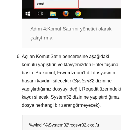
Adım 4:
Komut Satırını yönetici olarak
çalıştırma
Açılan
Komut Satırı
penceresine aşağıdaki
komutu yapıştırın ve klavyenizden
Enter
tuşuna
basın. Bu komut,
Frwordzoom1.dll
dosyasının
hasarlı kaydını silecektir (
System32
dizinine
yapıştırdığımız dosyayı değil,
Regedit
üzerindeki
kaydı silecek.
System32
dizinine yapıştırdığımız
dosya herhangi bir zarar görmeyecek).
%windir%\System32\regsvr32.exe /u