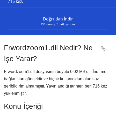
716 kez.
Doğrudan İndir
Windows (Tümü) uyumlu
Frwordzoom1.dll Nedir? Ne

İşe Yarar?
Frwordzoom1.dll dosyasının boyutu
0.02 MB'
dır. İndirme
bağlantıları günceldir ve hiçbir kullanıcıdan olumsuz
geribildirim almamıştır. Yayınlandığı tarihten beri
716
kez
yüklenmiştir.
Konu İçeriği