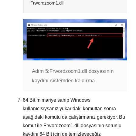
Frwordzoom1.dll
Adım 5:
Frwordzoom1.dll dosyasının
kaydını sistemden kaldırma
64 Bit
mimariye sahip Windows
kullanıcısıysanız yukarıdaki komuttan sonra
aşağıdaki komutu da çalıştırmanız gerekiyor. Bu
komut ile
Frwordzoom1.dll
dosyasının sorunlu
kaydını
64 Bit
için de temizleyeceğiz