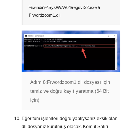
%windir%\SysWoW64\regsvr32.exe /i
Frwordzoom1.dll
Adım 8:
Frwordzoom1.dll dosyası için
temiz ve doğru kayıt yaratma (64 Bit
için)
Eğer tüm işlemleri doğru yaptıysanız eksik olan
dll dosyanız kurulmuş olacak.
Komut Satırı