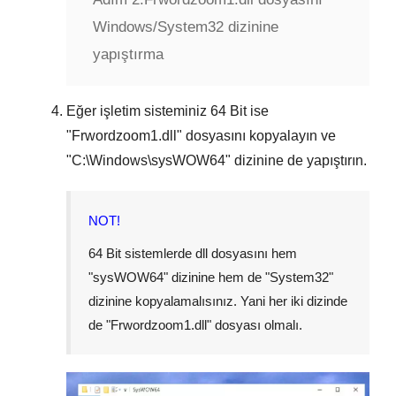
Windows/System32 dizinine
yapıştırma
Eğer işletim sisteminiz
64 Bit
ise
"
Frwordzoom1.dll
" dosyasını kopyalayın ve
"
C:\Windows\sysWOW64
" dizinine de yapıştırın.
NOT!
64 Bit sistemlerde dll dosyasını hem
"
sysWOW64
" dizinine hem de "
System32
"
dizinine kopyalamalısınız. Yani her iki dizinde
de "
Frwordzoom1.dll
" dosyası olmalı.