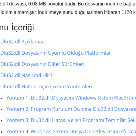
.dll dosyası,
0.08 MB
boyutundadır. Bu dosyanın indirme bağlant
ildirim almamıştır. İndirilmeye sunulduğu tarihten itibaren
1120
ke
u İçeriği
Dlu32.dll Açıklaması
Dlu32.dll Dosyasının Uyumlu Olduğu Platformlar
Dlu32.dll Dosyasının Diğer Sürümleri
Dlu32.dll Nasıl İndirilir?
Dlu32.dll Hataları için Çözüm Yöntemleri
Yöntem 1: Dlu32.dll Dosyasını Windows Sistem Klasörü
Yöntem 2: Program Kurulum Dizinine Dlu32.dll Dosyası
Yöntem 3: Dlu32.dll Hatası Veren Programı Temiz Bir Şe
Yöntem 4: Windows Sistem Dosya Denetleyicisini (sfc sc