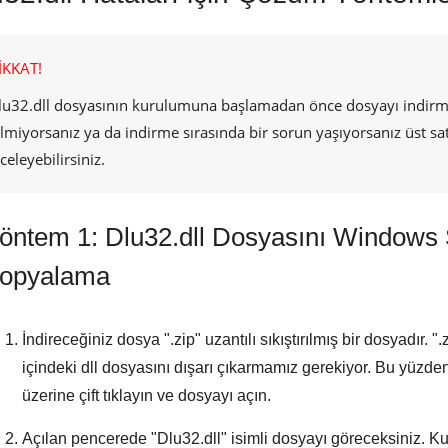
İKKAT!
lu32.dll
dosyasının kurulumuna başlamadan önce dosyayı indirmeli
ilmiyorsanız ya da indirme sırasında bir sorun yaşıyorsanız üst sa
celeyebilirsiniz.
öntem 1: Dlu32.dll Dosyasını Windows
opyalama
İndireceğiniz dosya "
.zip
" uzantılı sıkıştırılmış bir dosyadır. "
.
içindeki dll dosyasını dışarı çıkarmamız gerekiyor. Bu yüzden 
üzerine çift tıklayın ve dosyayı açın.
Açılan pencerede "
Dlu32.dll
" isimli dosyayı göreceksiniz. 