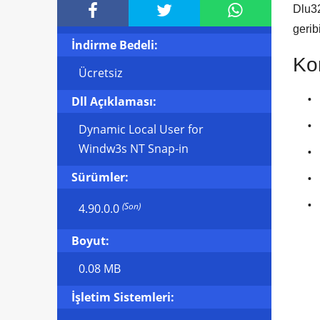



Dlu32
gerib
İndirme Bedeli:
Kon
Ücretsiz
Dll Açıklaması:
Dynamic Local User for
Windw3s NT Snap-in
Sürümler:
(Son)
4.90.0.0
Boyut:
0.08 MB
İşletim Sistemleri: