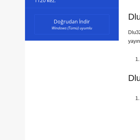
1120 kez.
Dl
Doğrudan İndir
Windows (Tümü) uyumlu
Dlu32
yayın
Dlu