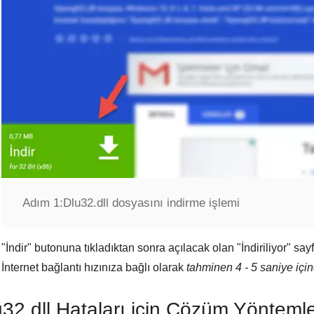
Adım 1:
Dlu32.dll dosyasını indirme işlemi
"
İndir
" butonuna tıkladıktan sonra açılacak olan "
İndiriliyor
" say
İnternet bağlantı hızınıza bağlı olarak
tahminen 4 - 5 saniye içi
32.dll Hataları için Çözüm Yöntemle