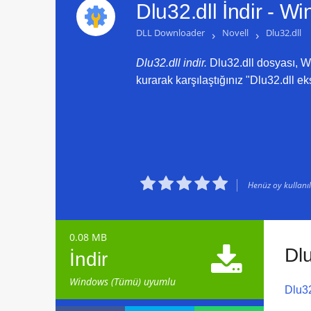
Dlu32.dll İndir -
Win
DLL Downloader
›
Novell
›
Dlu32.dll
Dlu32.dll indir.
Dlu32.dll dosyası, Wi
kurarak karşılaştığınız "Dlu32.dll ek





Henüz oy kullanılm
0.08 MB

Dl
İndir
Windows (Tümü) uyumlu
Dlu32