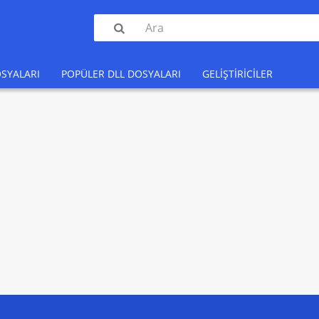

SYALARI
POPÜLER DLL DOSYALARI
GELIŞTIRICILER