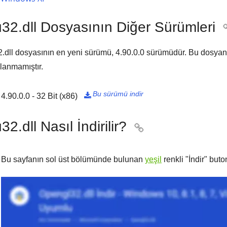
u32.dll Dosyasının Diğer Sürümleri
.dll dosyasının en yeni sürümü,
4.90.0.0
sürümüdür. Bu dosyanın
lanmamıştır.
Bu sürümü indir
4.90.0.0 - 32 Bit (x86)

32.dll Nasıl İndirilir?

Bu sayfanın sol üst bölümünde bulunan
yeşil
renkli "
İndir
" buto