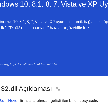
dows 10, 8.1, 8, 7, Vista ve XP
Uy
ndows 10, 8.1, 8, 7, Vista ve XP uyumlu dinamik bağlantı kütüph
sik.", "Dlu32.dll bulunamadı." hatalarını çözebilirsiniz.
amış, ilk fikrini belirten olmak ister misiniz?
u32.dll Açıklaması

.dll
,
Novell
firması tarafından geliştirilen bir dll dosyasıdır.