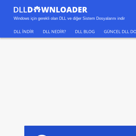
Windows için gerekli olan DLL ve diğer Sistem Dosyalarını indir
DLL INDIR
DLL NEDIR?
DLL BLOG
GÜNCEL DLL DO