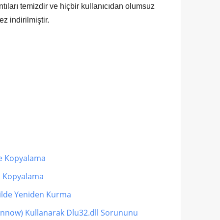
ıları temizdir ve hiçbir kullanıcıdan olumsuz
z indirilmiştir.
ne Kopyalama
nı Kopyalama
kilde Yeniden Kurma
annow) Kullanarak Dlu32.dll Sorununu