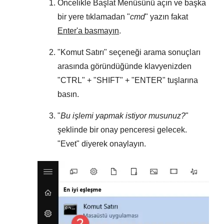
Öncelikle
Başlat Menüsünü
açın ve başka
bir yere tıklamadan "
cmd
" yazın fakat
Enter'a basmayın
.
"
Komut Satırı
" seçeneği arama sonuçları
arasında göründüğünde klavyenizden
"
CTRL
" + "
SHIFT
" + "
ENTER
" tuşlarına
basın.
"
Bu işlemi yapmak istiyor musunuz?
"
şeklinde bir onay penceresi gelecek.
"
Evet
" diyerek onaylayın.