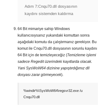
Adım 7:
Cnqu70.dll dosyasının
kaydını sistemden kaldırma
64 Bit
mimariye sahip Windows
kullanıcısıysanız yukarıdaki komuttan sonra
aşağıdaki komutu da çalıştırmanız gerekiyor. Bu
komut ile
Cnqu70.dll
dosyasının sorunlu kaydını
64 Bit
için de temizleyeceğiz (
Temizleme işlemi
sadece
Regedit
üzerindeki kayıtlarda olacak.
Yani
SysWoW64
dizinine yapıştırdığımız dll
dosyası zarar görmeyecek
).
%windir%\SysWoW64\regsvr32.exe /u
Cnqu70.dll