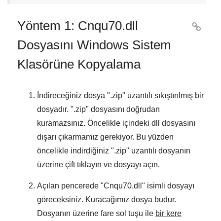
Yöntem 1: Cnqu70.dll

Dosyasını Windows Sistem
Klasörüne Kopyalama
İndireceğiniz dosya "
.zip
" uzantılı sıkıştırılmış bir
dosyadır. "
.zip
" dosyasını doğrudan
kuramazsınız. Öncelikle içindeki dll dosyasını
dışarı çıkarmamız gerekiyor. Bu yüzden
öncelikle indirdiğiniz "
.zip
" uzantılı dosyanın
üzerine çift tıklayın ve dosyayı açın.
Açılan pencerede "
Cnqu70.dll
" isimli dosyayı
göreceksiniz. Kuracağımız dosya budur.
Dosyanın üzerine fare sol tuşu ile
bir kere