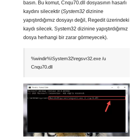
basın. Bu komut,
Cnqu70.dll
dosyasının hasarlı
kaydını silecektir (
System32
dizinine
yapıştırdığımız dosyayı değil,
Regedit
üzerindeki
kaydı silecek.
System32
dizinine yapıştırdığımız
dosya herhangi bir zarar görmeyecek).
%windir%\System32\regsvr32.exe /u
Cnqu70.dll