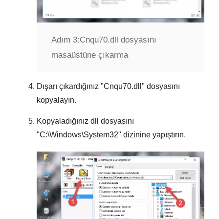
Adım 3:
Cnqu70.dll dosyasını
masaüstüne çıkarma
Dışarı çıkardığınız "
Cnqu70.dll
" dosyasını
kopyalayın.
Kopyaladığınız dll dosyasını
"
C:\Windows\System32
" dizinine yapıştırın.