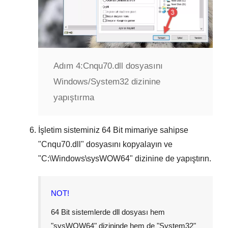
Adım 4:
Cnqu70.dll dosyasını
Windows/System32 dizinine
yapıştırma
İşletim sisteminiz
64 Bit
mimariye sahipse
"
Cnqu70.dll
" dosyasını kopyalayın ve
"
C:\Windows\sysWOW64
" dizinine de yapıştırın.
NOT!
64 Bit sistemlerde dll dosyası hem
"
sysWOW64
" dizininde hem de "
System32
"