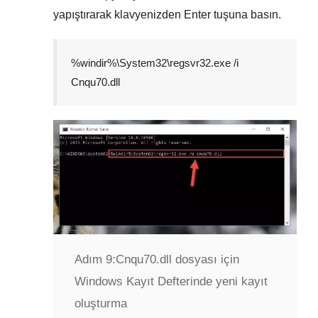
yapıştırarak klavyenizden
Enter
tuşuna basın.
%windir%\System32\regsvr32.exe /i
Cnqu70.dll
Adım 9:
Cnqu70.dll dosyası için
Windows Kayıt Defterinde yeni kayıt
oluşturma