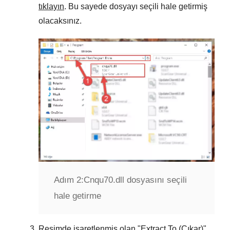
tıklayın
. Bu sayede dosyayı seçili hale getirmiş
olacaksınız.
Adım 2:
Cnqu70.dll dosyasını seçili
hale getirme
Resimde işaretlenmiş olan "
Extract To (Çıkar)
"