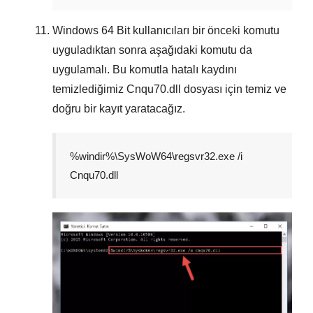
Windows
64 Bit
kullanıcıları bir önceki komutu
uyguladıktan sonra aşağıdaki komutu da
uygulamalı. Bu komutla hatalı kaydını
temizlediğimiz
Cnqu70.dll
dosyası için temiz ve
doğru bir kayıt yaratacağız.
%windir%\SysWoW64\regsvr32.exe /i
Cnqu70.dll