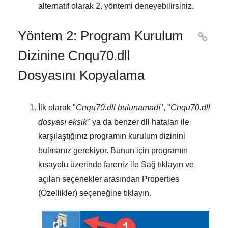
alternatif olarak
2. yöntemi
deneyebilirsiniz.
Yöntem 2: Program Kurulum

Dizinine Cnqu70.dll
Dosyasını Kopyalama
İlk olarak "
Cnqu70.dll bulunamadı
", "
Cnqu70.dll
dosyası eksik
" ya da benzer dll hataları ile
karşılaştığınız programın kurulum dizinini
bulmanız gerekiyor. Bunun için programın
kısayolu üzerinde fareniz ile
Sağ tıklayın
ve
açılan seçenekler arasından
Properties
(Özellikler)
seçeneğine tıklayın.