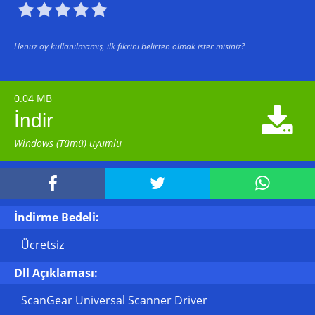





Henüz oy kullanılmamış, ilk fikrini belirten olmak ister misiniz?
0.04 MB

İndir
Windows (Tümü) uyumlu



İndirme Bedeli:
Ücretsiz
Dll Açıklaması:
ScanGear Universal Scanner Driver