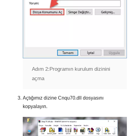
Adım 2:
Programın kurulum dizinini
açma
Açtığımız dizine
Cnqu70.dll
dosyasını
kopyalayın.