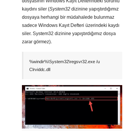
dosyasının
Windows Kayıt Defterindeki
sorunlu
kaydını siler (
System32
dizinine yapıştırdığımız
dosyaya herhangi bir müdahalede bulunmaz
sadece
Windows Kayıt Defteri
üzerindeki kaydı
siler.
System32
dizinine yapıştırdığımız dosya
zarar görmez).
%windir%\System32\regsvr32.exe /u
Clrviddc.dll