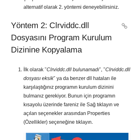
alternatif olarak
2. yöntemi
deneyebilirsiniz.
Yöntem 2: Clrviddc.dll

Dosyasını Program Kurulum
Dizinine Kopyalama
İlk olarak "
Clrviddc.dll bulunamadı
", "
Clrviddc.dll
dosyası eksik
" ya da benzer dll hataları ile
karşılaştığınız programın kurulum dizinini
bulmanız gerekiyor. Bunun için programın
kısayolu üzerinde fareniz ile
Sağ tıklayın
ve
açılan seçenekler arasından
Properties
(Özellikler)
seçeneğine tıklayın.