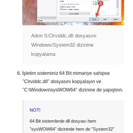
Adım 5:
Clrviddc.dll dosyasını
Windows/System32 dizinine
kopyalama
İşletim sisteminiz
64 Bit
mimariye sahipse
"
Clrviddc.dll
" dosyasını kopyalayın ve
"
C:\Windows\sysWOW64
" dizinine de yapıştırın.
NOT!
64 Bit sistemlerde dll dosyası hem
"
sysWOW64
" dizininde hem de "
System32
"