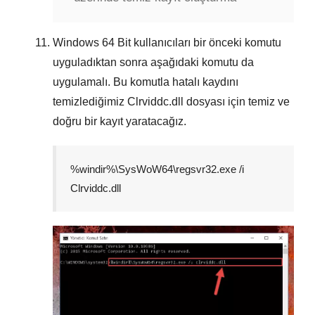
Windows
64 Bit
kullanıcıları bir önceki komutu
uyguladıktan sonra aşağıdaki komutu da
uygulamalı. Bu komutla hatalı kaydını
temizlediğimiz
Clrviddc.dll
dosyası için temiz ve
doğru bir kayıt yaratacağız.
%windir%\SysWoW64\regsvr32.exe /i
Clrviddc.dll