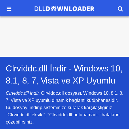


Clrviddc.dll İndir -
Windows 10,
8.1, 8, 7, Vista ve XP
Uyumlu
Clrviddc.dll indir.
Clrviddc.dll dosyası, Windows 10, 8.1, 8,
7, Vista ve XP uyumlu dinamik bağlantı kütüphanesidir.
Bu dosyayı indirip sisteminize kurarak karşılaştığınız
"Clrviddc.dll eksik.", "Clrviddc.dll bulunamadı." hatalarını
çözebilirsiniz.