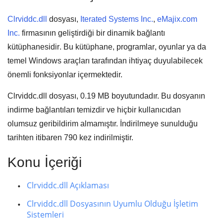
Clrviddc.dll
dosyası,
Iterated Systems Inc.
,
eMajix.com
Inc.
firmasının geliştirdiği bir
dinamik bağlantı
kütüphanesidir
. Bu kütüphane,
programlar
,
oyunlar
ya da
temel Windows araçları
tarafından ihtiyaç duyulabilecek
önemli fonksiyonlar içermektedir.
Clrviddc.dll dosyası,
0.19 MB
boyutundadır. Bu dosyanın
indirme bağlantıları temizdir ve hiçbir kullanıcıdan
olumsuz geribildirim almamıştır. İndirilmeye sunulduğu
tarihten itibaren
790
kez indirilmiştir.
Konu İçeriği
Clrviddc.dll Açıklaması
Clrviddc.dll Dosyasının Uyumlu Olduğu İşletim
Sistemleri