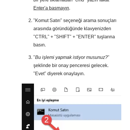
Enter'a basmayın
.
"
Komut Satırı
" seçeneği arama sonuçları
arasında göründüğünde klavyenizden
"
CTRL
" + "
SHIFT
" + "
ENTER
" tuşlarına
basın.
"
Bu işlemi yapmak istiyor musunuz?
"
şeklinde bir onay penceresi gelecek.
"
Evet
" diyerek onaylayın.