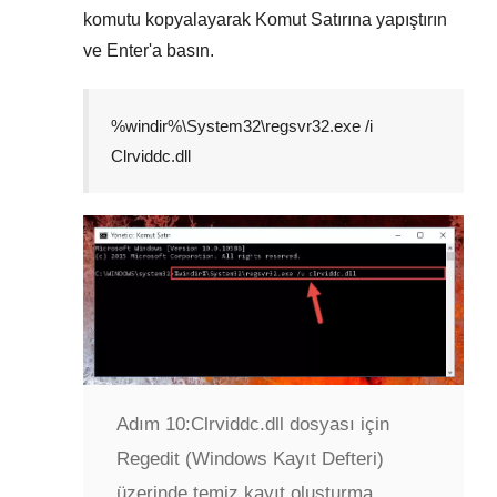
komutu kopyalayarak
Komut Satırına
yapıştırın
ve
Enter
'a basın.
%windir%\System32\regsvr32.exe /i
Clrviddc.dll
Adım 10:
Clrviddc.dll dosyası için
Regedit (Windows Kayıt Defteri)
üzerinde temiz kayıt oluşturma