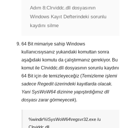
Adım 8:
Clrviddc.dll dosyasının
Windows Kayıt Defterindeki sorunlu
kaydını silme
64 Bit
mimariye sahip Windows
kullanıcısıysanız yukarıdaki komuttan sonra
aşağıdaki komutu da çalıştırmanız gerekiyor. Bu
komut ile
Clrviddc.dll
dosyasının sorunlu kaydını
64 Bit
için de temizleyeceğiz (
Temizleme işlemi
sadece
Regedit
üzerindeki kayıtlarda olacak.
Yani
SysWoW64
dizinine yapıştırdığımız dll
dosyası zarar görmeyecek
).
%windir%\SysWoW64\regsvr32.exe /u
Clrviddc.dll