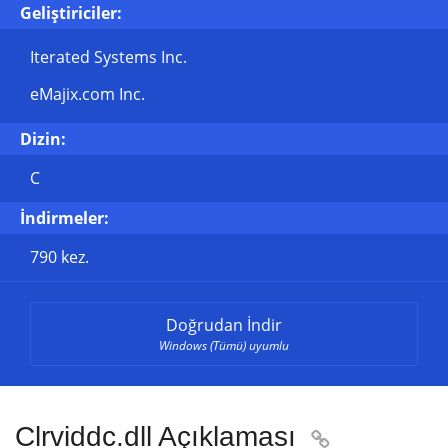
Geliştiriciler:
Iterated Systems Inc.
eMajix.com Inc.
Dizin:
C
İndirmeler:
790 kez.
Doğrudan İndir
Windows (Tümü) uyumlu
Clrviddc.dll Açıklaması
