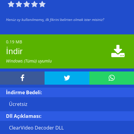





Henüz oy kullanılmamış, ilk fikrini belirten olmak ister misiniz?
0.19 MB

İndir
Windows (Tümü) uyumlu



İndirme Bedeli:
Ücretsiz
Dll Açıklaması:
ClearVideo Decoder DLL