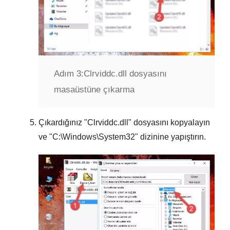
Adım 3:
Clrviddc.dll dosyasını
masaüstüne çıkarma
Çıkardığınız "
Clrviddc.dll
" dosyasını kopyalayın
ve "
C:\Windows\System32
" dizinine yapıştırın.