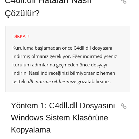
C4dll.dll Hataları Nasıl

Çözülür?
DİKKAT!
Kuruluma başlamadan önce
C4dll.dll
dosyasını
indirmiş olmanız gerekiyor. Eğer indirmediyseniz
kurulum adımlarına geçmeden önce dosyayı
indirin. Nasıl indireceğinizi bilmiyorsanız hemen
üstteki
dll indirme rehberimize
gözatabilirsiniz.
Yöntem 1: C4dll.dll Dosyasını

Windows Sistem Klasörüne
Kopyalama