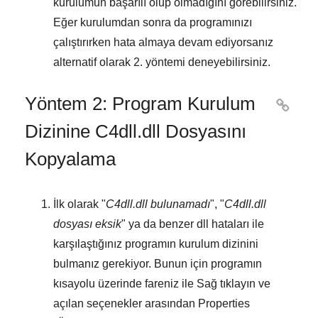
kurulumun başarılı olup olmadığını görebilirsiniz.
Eğer kurulumdan sonra da programınızı
çalıştırırken hata almaya devam ediyorsanız
alternatif olarak
2. yöntemi
deneyebilirsiniz.
Yöntem 2: Program Kurulum

Dizinine C4dll.dll Dosyasını
Kopyalama
İlk olarak "
C4dll.dll bulunamadı
", "
C4dll.dll
dosyası eksik
" ya da benzer dll hataları ile
karşılaştığınız programın kurulum dizinini
bulmanız gerekiyor. Bunun için programın
kısayolu üzerinde fareniz ile
Sağ tıklayın
ve
açılan seçenekler arasından
Properties