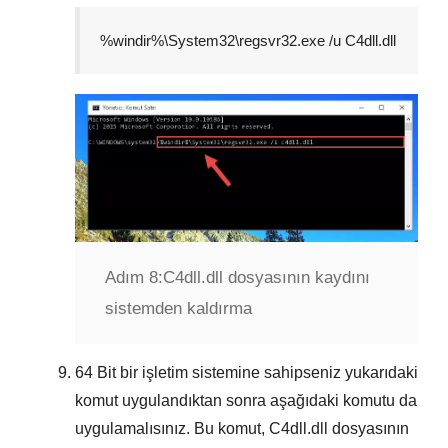
%windir%\System32\regsvr32.exe /u C4dll.dll
Adım 8:
C4dll.dll dosyasının kaydını
sistemden kaldırma
64 Bit
bir işletim sistemine sahipseniz yukarıdaki
komut uygulandıktan sonra aşağıdaki komutu da
uygulamalısınız. Bu komut,
C4dll.dll
dosyasının