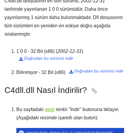
C4dll.dll dosyasının en son sürümü,
2002-12-31
tarihinde yayınlanan
1 0 0
sürümüdür. Daha önce
yayınlanmış
1
sürüm daha bulunmaktadır. Dll dosyasının
tüm sürümleri en yeniden en eskiye doğru aşağıda
sıralanmıştır.
1 0 0 - 32 Bit (x86)
(
2002-12-31
)
Doğrudan bu sürümü indir

Doğrudan bu sürümü indir
Bilinmiyor - 32 Bit (x86)

C4dll.dll Nasıl İndirilir?

Bu sayfadaki
yeşil
renkli "
İndir
" butonuna tıklayın
(
Aşağıdaki resimde işaretli olan buton
).