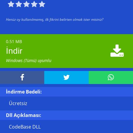





Henüz oy kullanılmamış, ilk fikrini belirten olmak ister misiniz?
0.51 MB

İndir
Windows (Tümü) uyumlu



İndirme Bedeli:
Ücretsiz
Dll Açıklaması:
CodeBase DLL