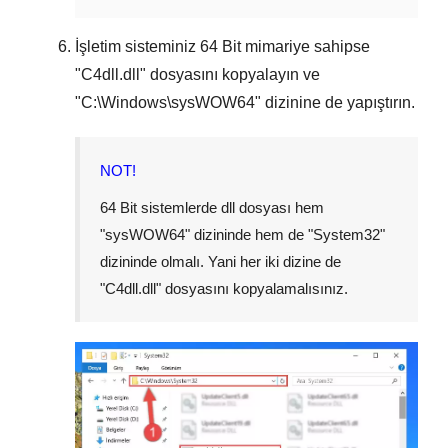
İşletim sisteminiz
64 Bit
mimariye sahipse
"
C4dll.dll
" dosyasını kopyalayın ve
"
C:\Windows\sysWOW64
" dizinine de yapıştırın.
NOT!
64 Bit sistemlerde dll dosyası hem
"
sysWOW64
" dizininde hem de "
System32
"
dizininde olmalı. Yani her iki dizine de
"
C4dll.dll
" dosyasını kopyalamalısınız.