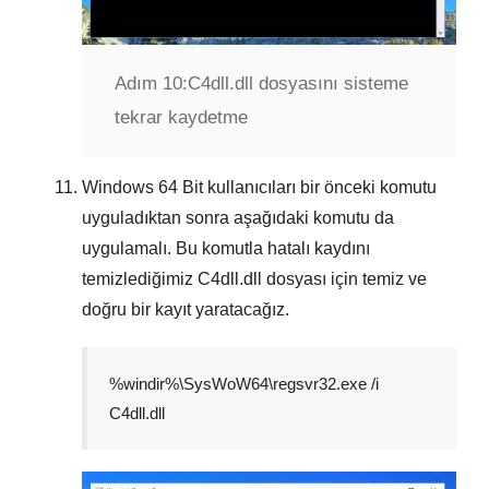
Adım 10:
C4dll.dll dosyasını sisteme
tekrar kaydetme
Windows
64 Bit
kullanıcıları bir önceki komutu
uyguladıktan sonra aşağıdaki komutu da
uygulamalı. Bu komutla hatalı kaydını
temizlediğimiz
C4dll.dll
dosyası için temiz ve
doğru bir kayıt yaratacağız.
%windir%\SysWoW64\regsvr32.exe /i
C4dll.dll