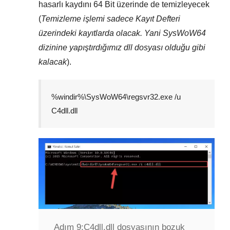
hasarlı kaydını
64 Bit
üzerinde de temizleyecek
(
Temizleme işlemi sadece
Kayıt Defteri
üzerindeki kayıtlarda olacak. Yani
SysWoW64
dizinine yapıştırdığımız dll dosyası olduğu gibi
kalacak
).
%windir%\SysWoW64\regsvr32.exe /u
C4dll.dll
Adım 9:
C4dll.dll dosyasının bozuk