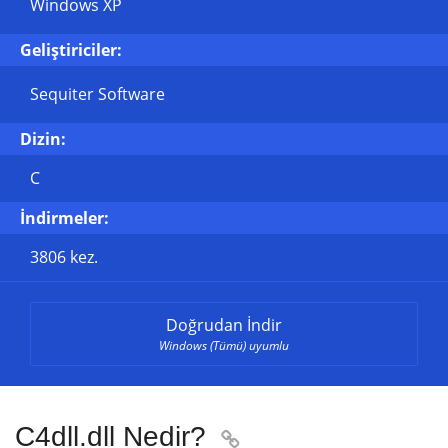
Windows XP
Geliştiriciler:
Sequiter Software
Dizin:
C
İndirmeler:
3806 kez.
Doğrudan İndir
Windows (Tümü) uyumlu
C4dll.dll Nedir?
