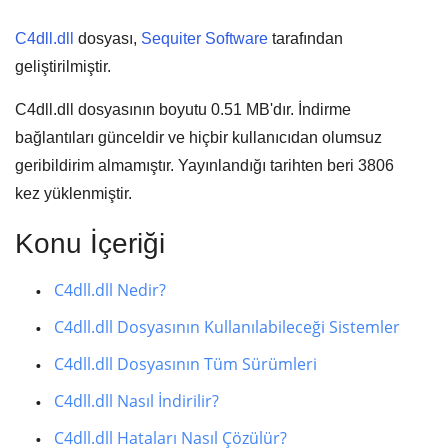
C4dll.dll
dosyası,
Sequiter Software
tarafından
geliştirilmiştir.
C4dll.dll dosyasının boyutu
0.51 MB'
dır. İndirme
bağlantıları günceldir ve hiçbir kullanıcıdan olumsuz
geribildirim almamıştır. Yayınlandığı tarihten beri
3806
kez yüklenmiştir.
Konu İçeriği
C4dll.dll Nedir?
C4dll.dll Dosyasının Kullanılabileceği Sistemler
C4dll.dll Dosyasının Tüm Sürümleri
C4dll.dll Nasıl İndirilir?
C4dll.dll Hataları Nasıl Çözülür?