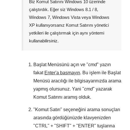
Biz Komut Satırını
Windows 10
üzerinde
çalıştırdık. Eğer siz
Windows 8.1 / 8
,
Windows 7
,
Windows Vista
veya
Windows
XP
kullanıyorsanız Komut Satırını yönetici
yetkileri ile çalıştırmak için aynı yöntemi
kullanabilirsiniz.
Başlat Menüsünü
açın ve "
cmd
" yazın
fakat
Enter'a basmayın
. Bu işlem ile
Başlat
Menüsü
aracılığı ile bilgisayarınızda arama
yapmış olursunuz. Yani "
cmd
" yazarak
Komut Satırını aramış olduk.
"
Komut Satırı
" seçeneğini arama sonuçları
arasında gördüğünüzde klavyenizden
"
CTRL
" + "
SHIFT
" + "
ENTER
" tuşlarına