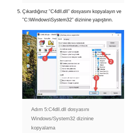
Çıkardığınız "
C4dll.dll
" dosyasını kopyalayın ve
"
C:\Windows\System32
" dizinine yapıştırın.
Adım 5:
C4dll.dll dosyasını
Windows/System32 dizinine
kopyalama