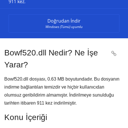
911 kez.
Doğrudan İndir
Windows (Tümü) uyumlu
Bowf520.dll Nedir? Ne İşe

Yarar?
Bowf520.dll dosyası,
0.63 MB
boyutundadır. Bu dosyanın
indirme bağlantıları temizdir ve hiçbir kullanıcıdan
olumsuz geribildirim almamıştır. İndirilmeye sunulduğu
tarihten itibaren
911
kez indirilmiştir.
Konu İçeriği