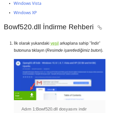
Windows Vista
Windows XP
Bowf520.dll İndirme Rehberi

İlk olarak yukarıdaki
yeşil
arkaplana sahip "
İndir
"
butonuna tıklayın (
Resimde işaretlediğimiz buton
).
Adım 1:
Bowf520.dll dosyasını indir