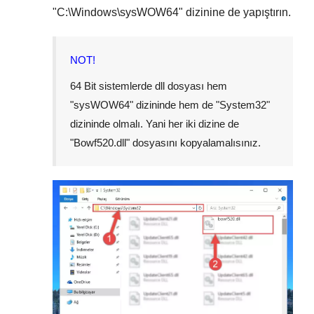
"
C:\Windows\sysWOW64
" dizinine de yapıştırın.
NOT!
64 Bit sistemlerde dll dosyası hem
"
sysWOW64
" dizininde hem de "
System32
"
dizininde olmalı. Yani her iki dizine de
"
Bowf520.dll
" dosyasını kopyalamalısınız.