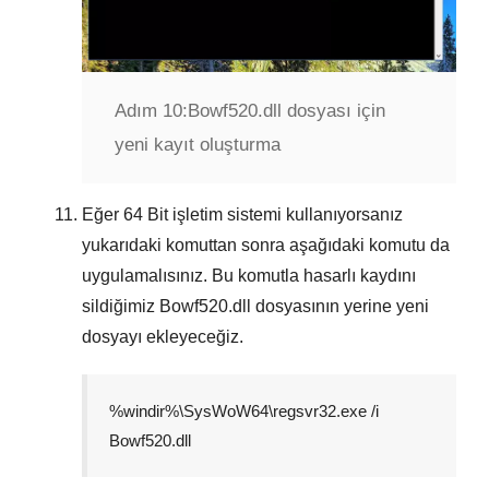
Adım 10:
Bowf520.dll dosyası için
yeni kayıt oluşturma
Eğer
64 Bit
işletim sistemi kullanıyorsanız
yukarıdaki komuttan sonra aşağıdaki komutu da
uygulamalısınız. Bu komutla hasarlı kaydını
sildiğimiz
Bowf520.dll
dosyasının yerine yeni
dosyayı ekleyeceğiz.
%windir%\SysWoW64\regsvr32.exe /i
Bowf520.dll