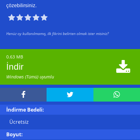
çözebilirsiniz.





Henüz oy kullanılmamış, ilk fikrini belirten olmak ister misiniz?
0.63 MB

İndir
Windows (Tümü) uyumlu



İndirme Bedeli:
Ücretsiz
Boyut: