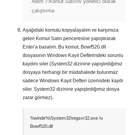
Adım 7:
Komut Satırını yönetici olarak
çalıştırma
Aşağıdaki komutu kopyalayalım ve karşımıza
gelen
Komut Satırı
penceresine yapıştırarak
Enter
'a basalım. Bu komut,
Bowf520.dll
dosyasının
Windows Kayıt Defterindeki
sorunlu
kaydını siler (
System32
dizinine yapıştırdığımız
dosyaya herhangi bir müdahalede bulunmaz
sadece
Windows Kayıt Defteri
üzerindeki kaydı
siler.
System32
dizinine yapıştırdığımız dosya
zarar görmez).
%windir%\System32\regsvr32.exe /u
Bowf520.dll