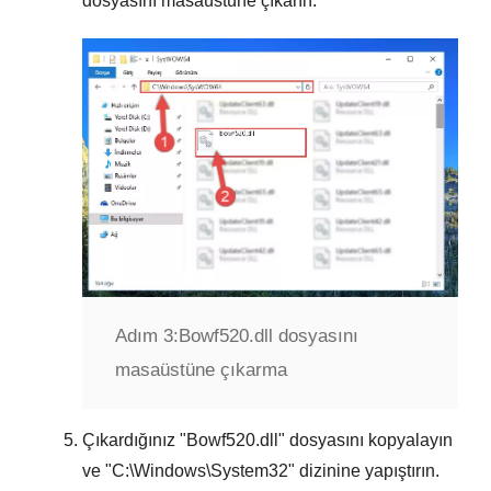
dosyasını masaüstüne çıkarın.
Adım 3:
Bowf520.dll dosyasını
masaüstüne çıkarma
Çıkardığınız "
Bowf520.dll
" dosyasını kopyalayın
ve "
C:\Windows\System32
" dizinine yapıştırın.