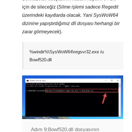
için de sileceğiz (
Silme işlemi sadece
Regedit
üzerindeki kayıtlarda olacak. Yani
SysWoW64
dizinine yapıştırdığımız dll dosyası herhangi bir
zarar görmeyecek
).
%windir%\SysWoW64\regsvr32.exe /u
Bowf520.dll
Adım 9:
Bowf520.dll dosyasının