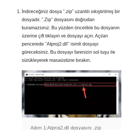
İndireceğiniz dosya "
.zip
" uzantılı sıkıştırılmış bir
dosyadır. "
.Zip
" dosyasını doğrudan
kuramazsınız. Bu yüzden öncelikle bu dosyanın
üzerine çift tıklayın ve dosyayı açın. Açılan
pencerede "
Atproj2.dll
" isimli dosyayı
göreceksiniz. Bu dosyayı farenizin sol tuşu ile
sürükleyerek masaüstüne bırakın.
Adım 1:
Atproj2.dll dosyasını .zip