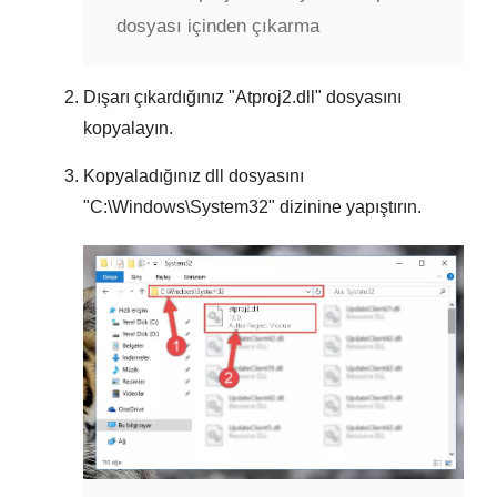
dosyası içinden çıkarma
Dışarı çıkardığınız "
Atproj2.dll
" dosyasını
kopyalayın.
Kopyaladığınız dll dosyasını
"
C:\Windows\System32
" dizinine yapıştırın.