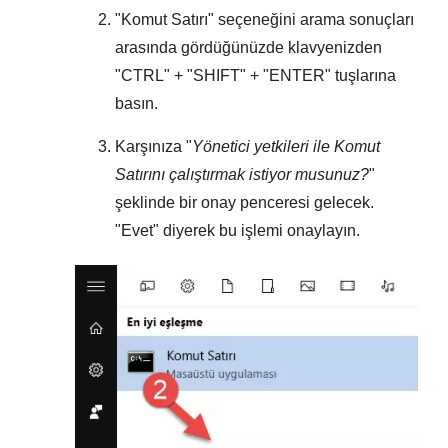
"
Komut Satırı
" seçeneğini arama sonuçları
arasında gördüğünüzde klavyenizden
"
CTRL
" + "
SHIFT
" + "
ENTER
" tuşlarına
basın.
Karşınıza "
Yönetici yetkileri ile Komut
Satırını çalıştırmak istiyor musunuz?
"
şeklinde bir onay penceresi gelecek.
"
Evet
" diyerek bu işlemi onaylayın.