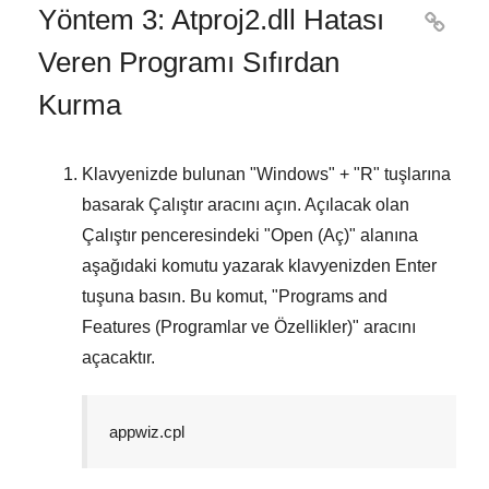
Yöntem 3: Atproj2.dll Hatası

Veren Programı Sıfırdan
Kurma
Klavyenizde bulunan "
Windows
" + "
R
" tuşlarına
basarak
Çalıştır
aracını açın. Açılacak olan
Çalıştır
penceresindeki "
Open (Aç)
" alanına
aşağıdaki komutu yazarak klavyenizden
Enter
tuşuna basın. Bu komut, "
Programs and
Features (Programlar ve Özellikler)
" aracını
açacaktır.
appwiz.cpl