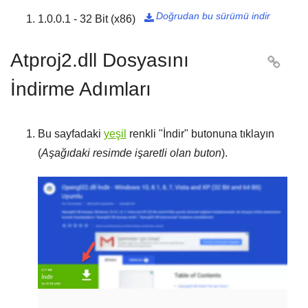
Doğrudan bu sürümü indir
1.0.0.1 - 32 Bit (x86)

Atproj2.dll Dosyasını

İndirme Adımları
Bu sayfadaki
yeşil
renkli "
İndir
" butonuna tıklayın
(
Aşağıdaki resimde işaretli olan buton
).