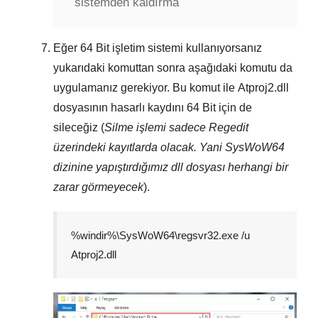
sistemden kaldırma
Eğer
64 Bit
işletim sistemi kullanıyorsanız
yukarıdaki komuttan sonra aşağıdaki komutu da
uygulamanız gerekiyor. Bu komut ile
Atproj2.dll
dosyasının hasarlı kaydını
64 Bit
için de
sileceğiz (
Silme işlemi sadece
Regedit
üzerindeki kayıtlarda olacak. Yani
SysWoW64
dizinine yapıştırdığımız dll dosyası herhangi bir
zarar görmeyecek
).
%windir%\SysWoW64\regsvr32.exe /u
Atproj2.dll