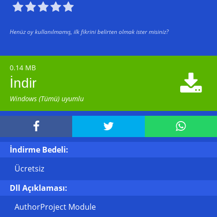





Henüz oy kullanılmamış, ilk fikrini belirten olmak ister misiniz?
0.14 MB

İndir
Windows (Tümü) uyumlu



İndirme Bedeli:
Ücretsiz
Dll Açıklaması:
AuthorProject Module