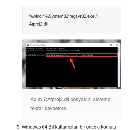
%windir%\System32\regsvr32.exe /i
Atproj2.dll
Adım 7:
Atproj2.dll dosyasını sisteme
tekrar kaydetme
Windows
64 Bit
kullanıcıları bir önceki komutu