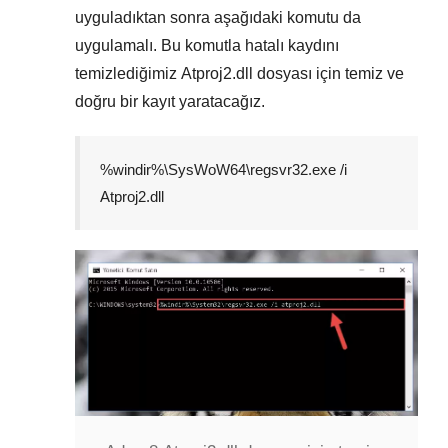
uyguladıktan sonra aşağıdaki komutu da
uygulamalı. Bu komutla hatalı kaydını
temizlediğimiz
Atproj2.dll
dosyası için temiz ve
doğru bir kayıt yaratacağız.
%windir%\SysWoW64\regsvr32.exe /i
Atproj2.dll