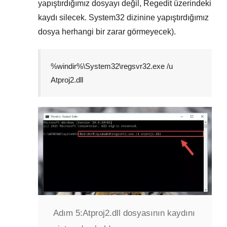
yapıştırdığımız dosyayı değil,
Regedit
üzerindeki
kaydı silecek.
System32
dizinine yapıştırdığımız
dosya herhangi bir zarar görmeyecek).
%windir%\System32\regsvr32.exe /u
Atproj2.dll
Adım 5:
Atproj2.dll dosyasının kaydını