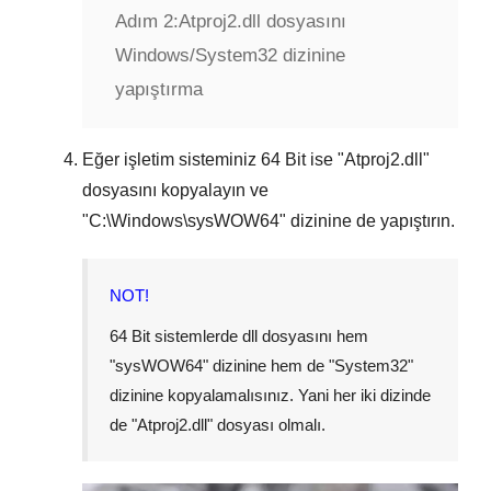
Adım 2:
Atproj2.dll dosyasını
Windows/System32 dizinine
yapıştırma
Eğer işletim sisteminiz
64 Bit
ise "
Atproj2.dll
"
dosyasını kopyalayın ve
"
C:\Windows\sysWOW64
" dizinine de yapıştırın.
NOT!
64 Bit sistemlerde dll dosyasını hem
"
sysWOW64
" dizinine hem de "
System32
"
dizinine kopyalamalısınız. Yani her iki dizinde
de "
Atproj2.dll
" dosyası olmalı.