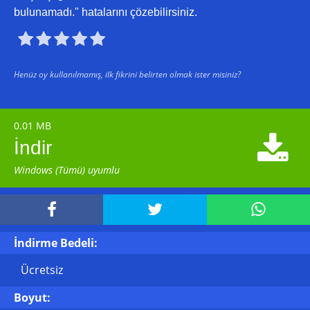
bulunamadı." hatalarını çözebilirsiniz.





Henüz oy kullanılmamış, ilk fikrini belirten olmak ister misiniz?
0.01 MB

İndir
Windows (Tümü) uyumlu



İndirme Bedeli:
Ücretsiz
Boyut: