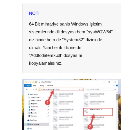
NOT!
64 Bit mimariye sahip Windows işletim
sistemlerinde dll dosyası hem "
sysWOW64
"
dizininde hem de "
System32
" dizininde
olmalı. Yani her iki dizine de
"
Addtodatemx.dll
" dosyasını
kopyalamalısınız.