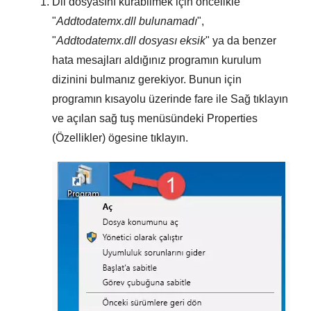
Dll dosyasını kurabilmek için öncelikle
"
Addtodatemx.dll bulunamadı
",
"
Addtodatemx.dll dosyası eksik
" ya da benzer
hata mesajları aldığınız programın kurulum
dizinini bulmanız gerekiyor. Bunun için
programın kısayolu üzerinde fare ile
Sağ tıklayın
ve açılan sağ tuş menüsündeki
Properties
(Özellikler)
ögesine tıklayın.