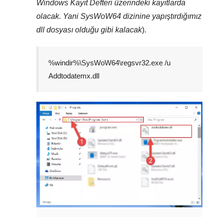
Windows Kayıt Defteri
üzerindeki kayıtlarda
olacak. Yani
SysWoW64
dizinine yapıştırdığımız
dll dosyası olduğu gibi kalacak
).
%windir%\SysWoW64\regsvr32.exe /u
Addtodatemx.dll