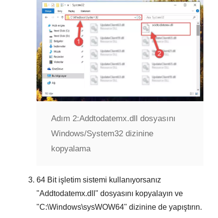
Adım 2:
Addtodatemx.dll dosyasını
Windows/System32 dizinine
kopyalama
64 Bit
işletim sistemi kullanıyorsanız
"
Addtodatemx.dll
" dosyasını kopyalayın ve
"
C:\Windows\sysWOW64
" dizinine de yapıştırın.