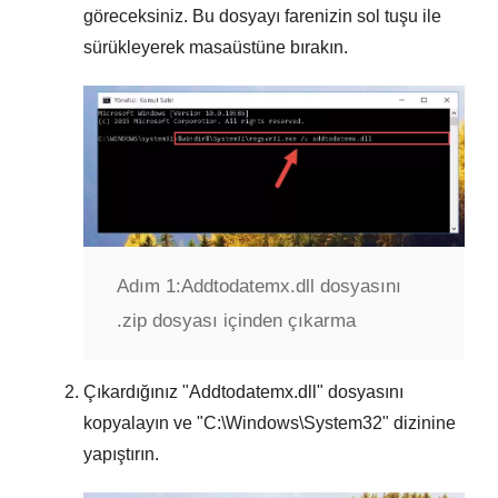
göreceksiniz. Bu dosyayı farenizin sol tuşu ile
sürükleyerek masaüstüne bırakın.
Adım 1:
Addtodatemx.dll dosyasını
.zip dosyası içinden çıkarma
Çıkardığınız "
Addtodatemx.dll
" dosyasını
kopyalayın ve "
C:\Windows\System32
" dizinine
yapıştırın.