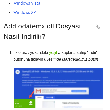
Windows Vista
Windows XP
Addtodatemx.dll Dosyası

Nasıl İndirilir?
İlk olarak yukarıdaki
yeşil
arkaplana sahip "
İndir
"
butonuna tıklayın (
Resimde işaretlediğimiz buton
).