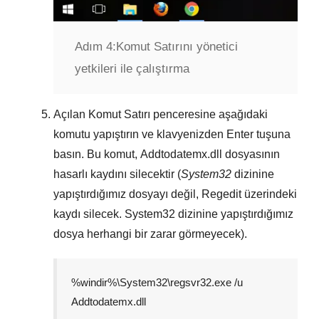
Adım 4:
Komut Satırını yönetici
yetkileri ile çalıştırma
Açılan
Komut Satırı
penceresine aşağıdaki
komutu yapıştırın ve klavyenizden
Enter
tuşuna
basın. Bu komut,
Addtodatemx.dll
dosyasının
hasarlı kaydını silecektir (
System32
dizinine
yapıştırdığımız dosyayı değil,
Regedit
üzerindeki
kaydı silecek.
System32
dizinine yapıştırdığımız
dosya herhangi bir zarar görmeyecek).
%windir%\System32\regsvr32.exe /u
Addtodatemx.dll