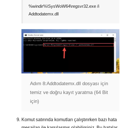
%windir%\SysWoW64\regsvr32.exe /i
Addtodatemx.dll
Adım 8:
Addtodatemx.dll dosyası için
temiz ve doğru kayıt yaratma (64 Bit
için)
Komut satırında komutları çalıştırırken bazı hata
mesajları ile karşılaşmış olabilirsiniz. Bu hatalar