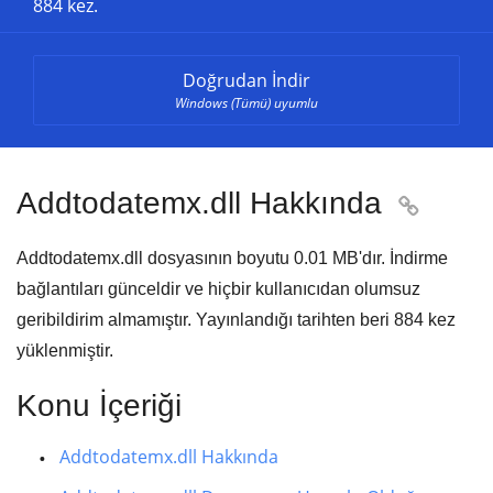
884 kez.
Doğrudan İndir
Windows (Tümü) uyumlu
Addtodatemx.dll Hakkında

Addtodatemx.dll dosyasının boyutu
0.01 MB'
dır. İndirme
bağlantıları günceldir ve hiçbir kullanıcıdan olumsuz
geribildirim almamıştır. Yayınlandığı tarihten beri
884
kez
yüklenmiştir.
Konu İçeriği
Addtodatemx.dll Hakkında