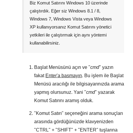
Biz Komut Satırını
Windows 10
üzerinde
çalıştırdık. Eğer siz
Windows 8.1 / 8
,
Windows 7
,
Windows Vista
veya
Windows
XP
kullanıyorsanız Komut Satırını yönetici
yetkileri ile çalıştırmak için aynı yöntemi
kullanabilirsiniz.
Başlat Menüsünü
açın ve "
cmd
" yazın
fakat
Enter'a basmayın
. Bu işlem ile
Başlat
Menüsü
aracılığı ile bilgisayarınızda arama
yapmış olursunuz. Yani "
cmd
" yazarak
Komut Satırını aramış olduk.
"
Komut Satırı
" seçeneğini arama sonuçları
arasında gördüğünüzde klavyenizden
"
CTRL
" + "
SHIFT
" + "
ENTER
" tuşlarına