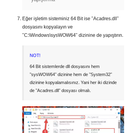
Eğer işletim sisteminiz
64 Bit
ise "
Acadres.dll
"
dosyasını kopyalayın ve
"
C:\Windows\sysWOW64
" dizinine de yapıştırın.
NOT!
64 Bit sistemlerde dll dosyasını hem
"
sysWOW64
" dizinine hem de "
System32
"
dizinine kopyalamalısınız. Yani her iki dizinde
de "
Acadres.dll
" dosyası olmalı.