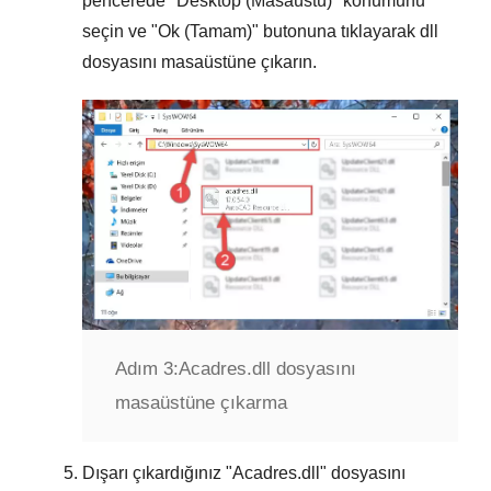
pencerede "
Desktop (Masaüstü)
" konumunu
seçin ve "
Ok (Tamam)
" butonuna tıklayarak dll
dosyasını masaüstüne çıkarın.
Adım 3:
Acadres.dll dosyasını
masaüstüne çıkarma
Dışarı çıkardığınız "
Acadres.dll
" dosyasını