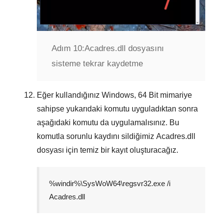
Adım 10:
Acadres.dll dosyasını
sisteme tekrar kaydetme
Eğer kullandığınız Windows,
64 Bit
mimariye
sahipse yukarıdaki komutu uyguladıktan sonra
aşağıdaki komutu da uygulamalısınız. Bu
komutla sorunlu kaydını sildiğimiz
Acadres.dll
dosyası için temiz bir kayıt oluşturacağız.
%windir%\SysWoW64\regsvr32.exe /i
Acadres.dll