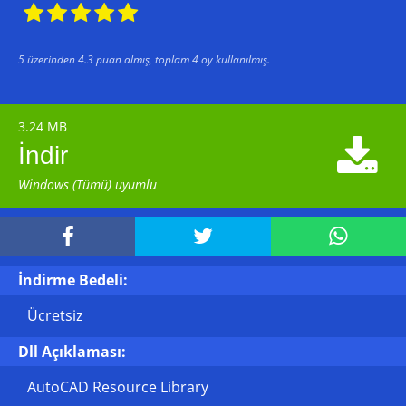





5
üzerinden
4.3
puan almış, toplam
4
oy kullanılmış.
3.24 MB

İndir
Windows (Tümü) uyumlu



İndirme Bedeli:
Ücretsiz
Dll Açıklaması:
AutoCAD Resource Library