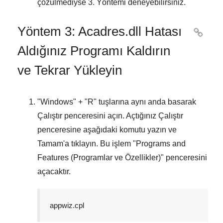
çözülmediyse
3. Yöntemi
deneyebilirsiniz.
Yöntem 3: Acadres.dll Hatası

Aldığınız Programı Kaldırın
ve Tekrar Yükleyin
"
Windows
" + "
R
" tuşlarına aynı anda basarak
Çalıştır
penceresini açın. Açtığınız
Çalıştır
penceresine aşağıdaki komutu yazın ve
Tamam
'a tıklayın. Bu işlem "
Programs and
Features (Programlar ve Özellikler)
" penceresini
açacaktır.
appwiz.cpl