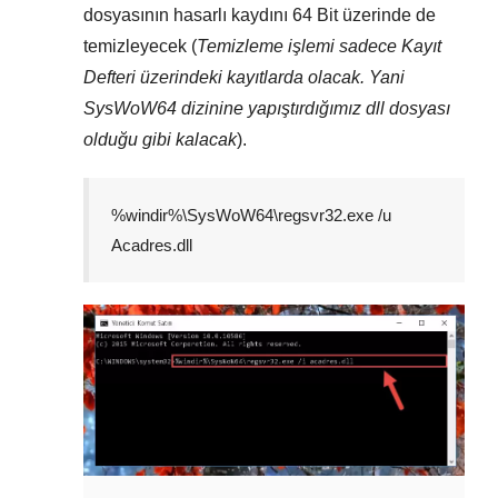
dosyasının hasarlı kaydını
64 Bit
üzerinde de
temizleyecek (
Temizleme işlemi sadece
Kayıt
Defteri
üzerindeki kayıtlarda olacak. Yani
SysWoW64
dizinine yapıştırdığımız dll dosyası
olduğu gibi kalacak
).
%windir%\SysWoW64\regsvr32.exe /u
Acadres.dll