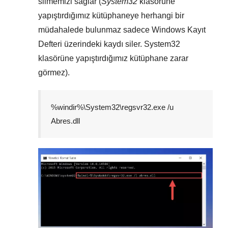
silmemizi sağlar (
System32
klasörüne
yapıştırdığımız kütüphaneye herhangi bir
müdahalede bulunmaz sadece
Windows Kayıt
Defteri
üzerindeki kaydı siler.
System32
klasörüne yapıştırdığımız kütüphane zarar
görmez).
%windir%\System32\regsvr32.exe /u
Abres.dll