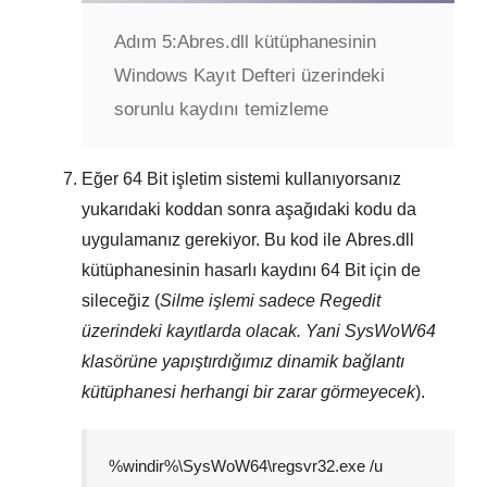
Adım 5:
Abres.dll kütüphanesinin
Windows Kayıt Defteri üzerindeki
sorunlu kaydını temizleme
Eğer
64 Bit
işletim sistemi kullanıyorsanız
yukarıdaki koddan sonra aşağıdaki kodu da
uygulamanız gerekiyor. Bu kod ile
Abres.dll
kütüphanesinin hasarlı kaydını
64 Bit
için de
sileceğiz (
Silme işlemi sadece
Regedit
üzerindeki kayıtlarda olacak. Yani
SysWoW64
klasörüne yapıştırdığımız dinamik bağlantı
kütüphanesi herhangi bir zarar görmeyecek
).
%windir%\SysWoW64\regsvr32.exe /u