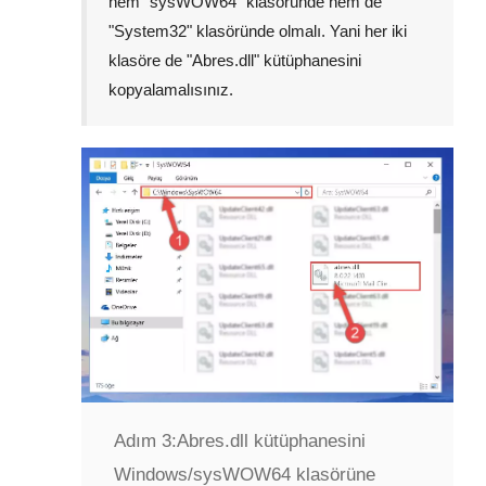
hem "
sysWOW64
" klasöründe hem de
"
System32
" klasöründe olmalı. Yani her iki
klasöre de "
Abres.dll
" kütüphanesini
kopyalamalısınız.
Adım 3:
Abres.dll kütüphanesini
Windows/sysWOW64 klasörüne