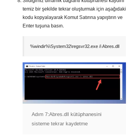
Sildiğimiz dinamik bağlantı kütüphanesi kaydını
temiz bir şekilde tekrar oluşturmak için aşağıdaki
kodu kopyalayarak
Komut Satırına
yapıştırın ve
Enter
tuşuna basın.
%windir%\System32\regsvr32.exe /i Abres.dll
Adım 7:
Abres.dll kütüphanesini
sisteme tekrar kaydetme