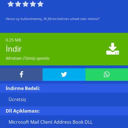





Henüz oy kullanılmamış, ilk fikrini belirten olmak ister misiniz?
0.25 MB

İndir
Windows (Tümü) uyumlu



İndirme Bedeli:
Ücretsiz
Dll Açıklaması:
Microsoft Mail Client Address Book DLL