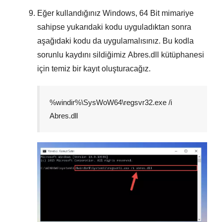
Eğer kullandığınız Windows,
64 Bit
mimariye
sahipse yukarıdaki kodu uyguladıktan sonra
aşağıdaki kodu da uygulamalısınız. Bu kodla
sorunlu kaydını sildiğimiz
Abres.dll
kütüphanesi
için temiz bir kayıt oluşturacağız.
%windir%\SysWoW64\regsvr32.exe /i
Abres.dll