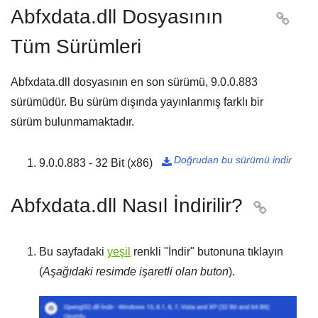
Abfxdata.dll Dosyasının

Tüm Sürümleri
Abfxdata.dll dosyasının en son sürümü,
9.0.0.883
sürümüdür. Bu sürüm dışında yayınlanmış farklı bir
sürüm bulunmamaktadır.
Doğrudan bu sürümü indir
9.0.0.883 - 32 Bit (x86)

Abfxdata.dll Nasıl İndirilir?

Bu sayfadaki
yeşil
renkli "
İndir
" butonuna tıklayın
(
Aşağıdaki resimde işaretli olan buton
).