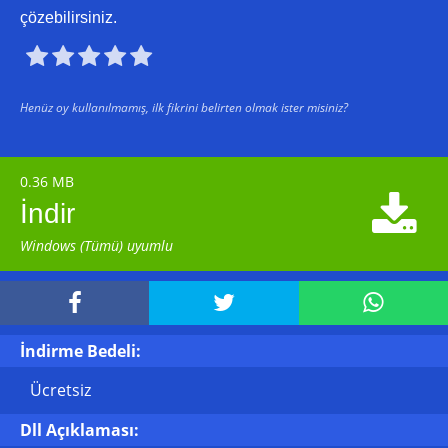
çözebilirsiniz.





Henüz oy kullanılmamış, ilk fikrini belirten olmak ister misiniz?
0.36 MB

İndir
Windows (Tümü) uyumlu



İndirme Bedeli:
Ücretsiz
Dll Açıklaması: