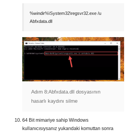
%windir%\System32\regsvr32.exe /u
Abfxdata.dll
Adım 8:
Abfxdata.dll dosyasının
hasarlı kaydını silme
64 Bit
mimariye sahip Windows
kullanıcısıysanız yukarıdaki komuttan sonra