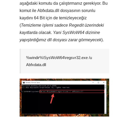
aşağıdaki komutu da çalıştırmanız gerekiyor. Bu
komut ile
Abfxdata.dll
dosyasının sorunlu
kaydını
64 Bit
için de temizleyeceğiz
(
Temizleme işlemi sadece
Regedit
üzerindeki
kayıtlarda olacak. Yani
SysWoW64
dizinine
yapıştırdığımız dll dosyası zarar görmeyecek
).
%windir%\SysWoW64\regsvr32.exe /u
Abfxdata.dll