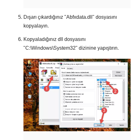
Dışarı çıkardığınız "
Abfxdata.dll
" dosyasını
kopyalayın.
Kopyaladığınız dll dosyasını
"
C:\Windows\System32
" dizinine yapıştırın.