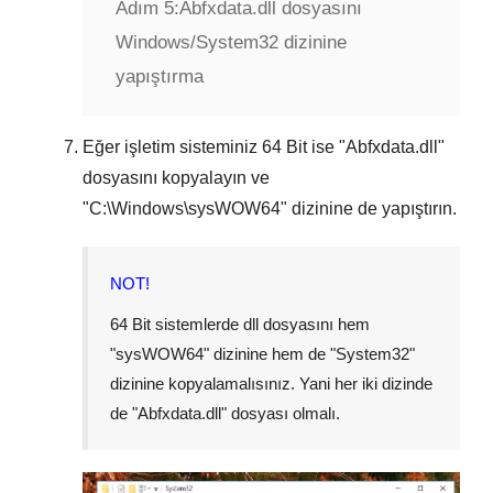
Adım 5:
Abfxdata.dll dosyasını
Windows/System32 dizinine
yapıştırma
Eğer işletim sisteminiz
64 Bit
ise "
Abfxdata.dll
"
dosyasını kopyalayın ve
"
C:\Windows\sysWOW64
" dizinine de yapıştırın.
NOT!
64 Bit sistemlerde dll dosyasını hem
"
sysWOW64
" dizinine hem de "
System32
"
dizinine kopyalamalısınız. Yani her iki dizinde
de "
Abfxdata.dll
" dosyası olmalı.