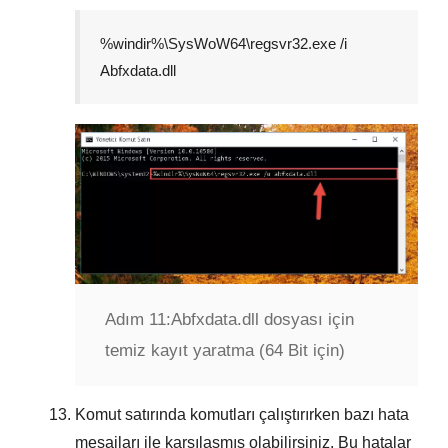
%windir%\SysWoW64\regsvr32.exe /i
Abfxdata.dll
Adım 11:
Abfxdata.dll dosyası için
temiz kayıt yaratma (64 Bit için)
Komut satırında komutları çalıştırırken bazı hata
mesajları ile karşılaşmış olabilirsiniz. Bu hatalar