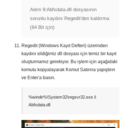
Adım 9:
Abfxdata.dll dosyasının
sorunlu kaydını Regedit'den kaldırma
(64 Bit için)
Regedit (Windows Kayıt Defteri) üzerinden
kaydını sildiğimiz dll dosyası için temiz bir kayıt
oluşturmamız gerekiyor. Bu işlem için aşağıdaki
komutu kopyalayarak
Komut Satırına
yapıştırın
ve
Enter
'a basın.
%windir%\System32\regsvr32.exe /i
Abfxdata.dll