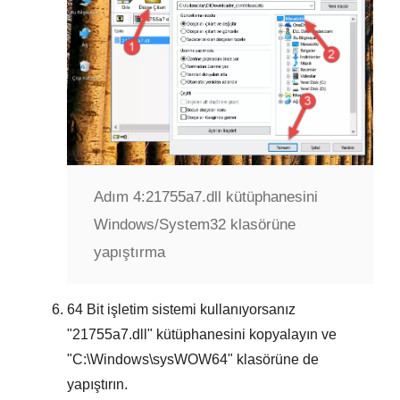
Adım 4:
21755a7.dll kütüphanesini
Windows/System32 klasörüne
yapıştırma
64 Bit
işletim sistemi kullanıyorsanız
"
21755a7.dll
" kütüphanesini kopyalayın ve
"
C:\Windows\sysWOW64
" klasörüne de
yapıştırın.