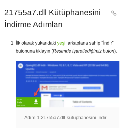
21755a7.dll Kütüphanesini

İndirme Adımları
İlk olarak yukarıdaki
yeşil
arkaplana sahip "
İndir
"
butonuna tıklayın (
Resimde işaretlediğimiz buton
).
Adım 1:
21755a7.dll kütüphanesini indir