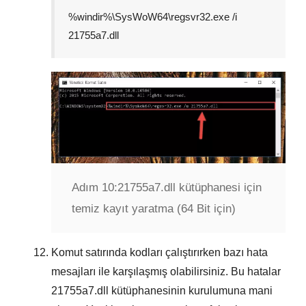
%windir%\SysWoW64\regsvr32.exe /i
21755a7.dll
Adım 10:
21755a7.dll kütüphanesi için
temiz kayıt yaratma (64 Bit için)
Komut satırında kodları çalıştırırken bazı hata
mesajları ile karşılaşmış olabilirsiniz. Bu hatalar
21755a7.dll
kütüphanesinin kurulumuna mani