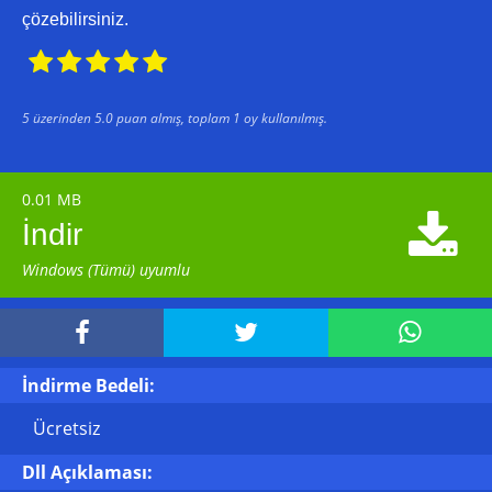
çözebilirsiniz.





5
üzerinden
5.0
puan almış, toplam
1
oy kullanılmış.
0.01 MB

İndir
Windows (Tümü) uyumlu



İndirme Bedeli:
Ücretsiz
Dll Açıklaması: