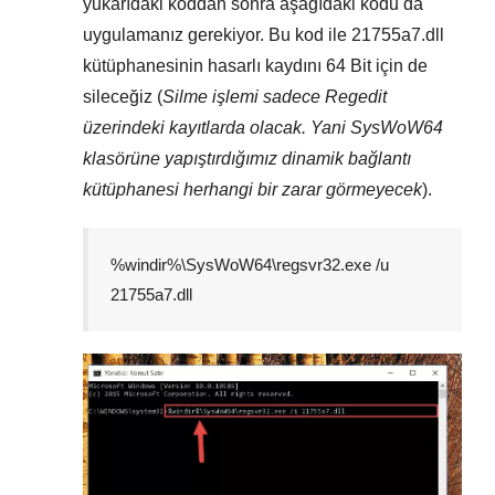
yukarıdaki koddan sonra aşağıdaki kodu da
uygulamanız gerekiyor. Bu kod ile
21755a7.dll
kütüphanesinin hasarlı kaydını
64 Bit
için de
sileceğiz (
Silme işlemi sadece
Regedit
üzerindeki kayıtlarda olacak. Yani
SysWoW64
klasörüne yapıştırdığımız dinamik bağlantı
kütüphanesi herhangi bir zarar görmeyecek
).
%windir%\SysWoW64\regsvr32.exe /u
21755a7.dll