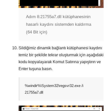
Adım 8:
21755a7.dll kütüphanesinin
hasarlı kaydını sistemden kaldırma
(64 Bit için)
Sildiğimiz dinamik bağlantı kütüphanesi kaydını
temiz bir şekilde tekrar oluşturmak için aşağıdaki
kodu kopyalayarak
Komut Satırına
yapıştırın ve
Enter
tuşuna basın.
%windir%\System32\regsvr32.exe /i
21755a7.dll