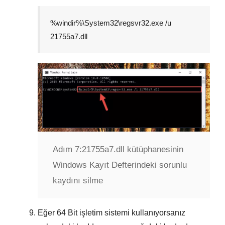
%windir%\System32\regsvr32.exe /u
21755a7.dll
Adım 7:
21755a7.dll kütüphanesinin
Windows Kayıt Defterindeki sorunlu
kaydını silme
Eğer
64 Bit
işletim sistemi kullanıyorsanız