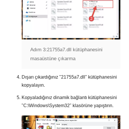
Adım 3:
21755a7.dll kütüphanesini
masaüstüne çıkarma
Dışarı çıkardığınız "
21755a7.dll
" kütüphanesini
kopyalayın.
Kopyaladığınız dinamik bağlantı kütüphanesini
"
C:\Windows\System32
" klasörüne yapıştırın.