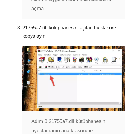
açma
21755a7.dll
kütüphanesini açılan bu klasöre
kopyalayın.
Adım 3:
21755a7.dll kütüphanesini
uygulamanın ana klasörüne